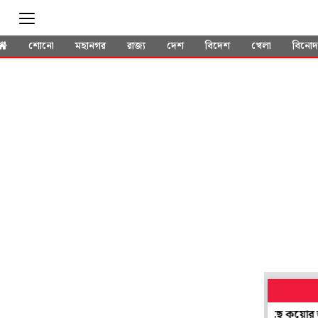
শোনো
মহানগর
রাজ্য
দেশ
বিদেশ
খেলা
বিনো
োড়ো হাওয়া নেই, হয়নি ভূমিকম্পও, তবু ৫ দিন ধরে দুলছে কুয়োর জল! অজা