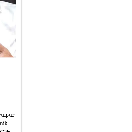
Baruipur
amik
 বলেন,