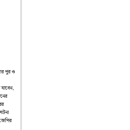
ের পুর ও
ে যাবেন,
শনের
ের
র ঘটনা
িজেপির