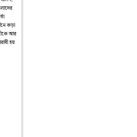
িলাদের
্তা
্থনে কড়া
াধীকে আর
রাধী হয়