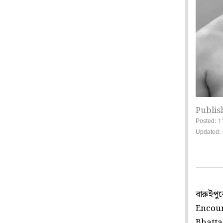
Publis
Posted: 1
Updated: 
বারুইপু
Encount
Bhattac