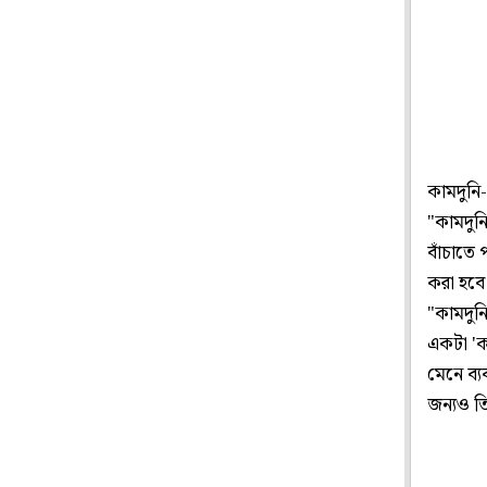
কামদুনি
"কামদুন
বাঁচাতে 
করা হবে
"কামদুন
একটা 'ক
মেনে ব্য
জন্যও তি