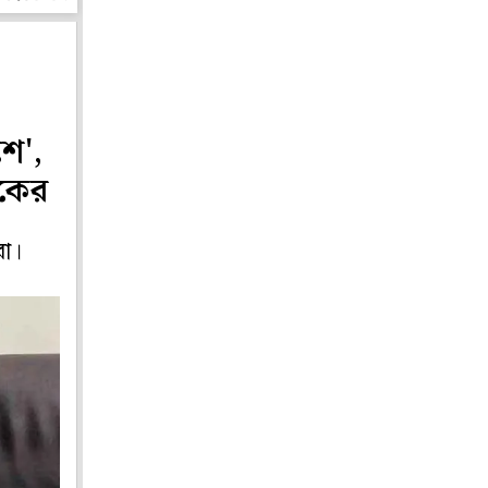
ে',
ীকের
রা।