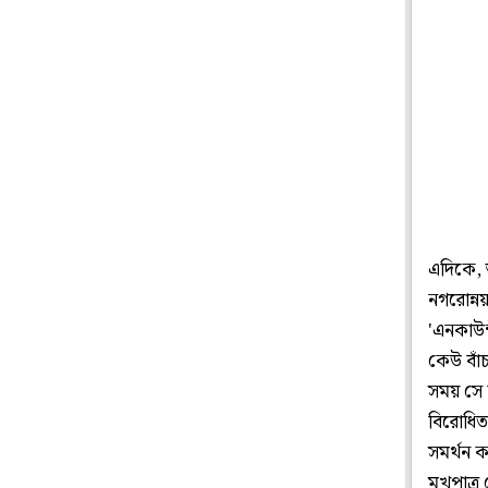
এদিকে, 
নগরোন্নয়
'এনকাউন্
কেউ বাঁচ
সময় সে 
বিরোধিতা 
সমর্থন 
মুখপাত্