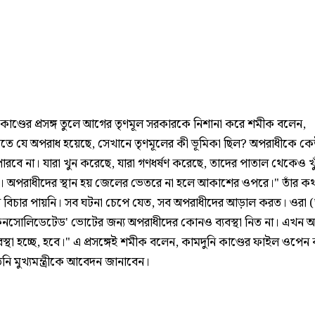
-কাণ্ডের প্রসঙ্গ তুলে আগের তৃণমূল সরকারকে নিশানা করে শমীক বলেন,
িতে যে অপরাধ হয়েছে, সেখানে তৃণমূলের কী ভূমিকা ছিল? অপরাধীকে ক
পারবে না। যারা খুন করেছে, যারা গণধর্ষণ করেছে, তাদের পাতাল থেকেও খ
। অপরাধীদের স্থান হয় জেলের ভেতরে না হলে আকাশের ওপরে।" তাঁর কথ
ি বিচার পায়নি। সব ঘটনা চেপে যেত, সব অপরাধীদের আড়াল করত। ওরা (
নসোলিডেটেড' ভোটের জন্য অপরাধীদের কোনও ব্যবস্থা নিত না। এখন 
বস্থা হচ্ছে, হবে।" এ প্রসঙ্গেই শমীক বলেন, কামদুনি কাণ্ডের ফাইল ওপেন
নি মুখ্যমন্ত্রীকে আবেদন জানাবেন।