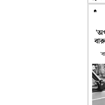
ম
'অ
বার
'ব