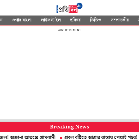
দন
ওপার বাংলা
লাইফস্টাইল
ছবিঘর
ভিডিও
সম্পাদকীয়
ADVERTISEMENT
Breaking News
না আতঙ্কে গ্রামবাসী
প্রবল বৃষ্টিতে আগ্রার রাস্তায় পেল্লাই গহ্বর! মই 