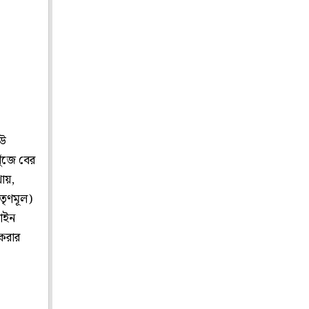
েউ
ুঁজে বের
ায়,
তৃণমূল)
আইন
 করার