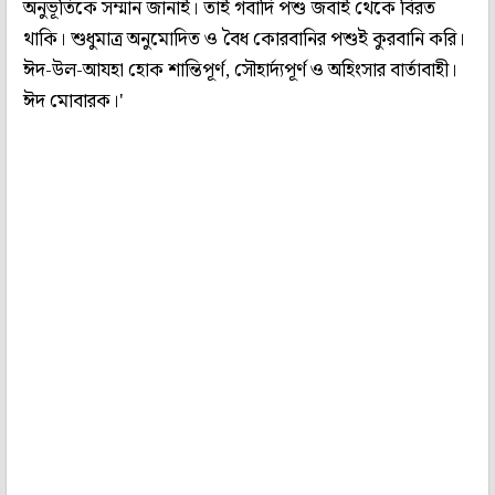
অনুভূতিকে সম্মান জানাই। তাই গবাদি পশু জবাই থেকে বিরত
থাকি। শুধুমাত্র অনুমোদিত ও বৈধ কোরবানির পশুই কুরবানি করি।
ঈদ-উল-আযহা হোক শান্তিপূর্ণ, সৌহার্দ্যপূর্ণ ও অহিংসার বার্তাবাহী।
ঈদ মোবারক।'