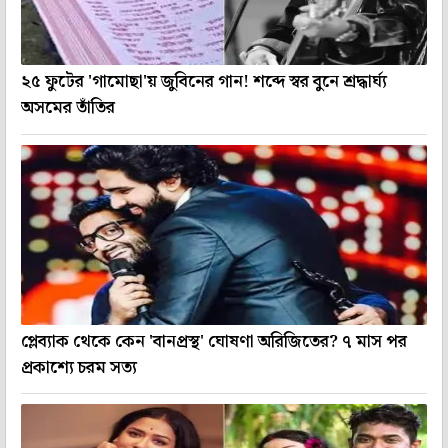
২৫ ফুটের 'গামোছা'য় জুবিনের গান! শব্দে স্বর বুনে শ্রদ্ধার্ঘ্য
অসমের তাঁতির
প্লেব্যাক থেকে কেন 'বানপ্রস্থ' ঘোষণা অরিজিতের? ৭ মাস পর
প্রকাশ্যে চরম সত্য