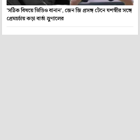
'সঠিক বিষয়ে ভিডিও বানান', জেন জি প্রসঙ্গ টেনে যশস্বীর সঙ্গে
প্রেমচর্চায় কড়া বার্তা ম্রুণালের