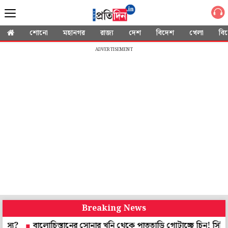
শোনো
মহানগর
রাজ্য
দেশ
বিদেশ
খেলা
বি
ADVERTISEMENT
Breaking News
বালোচিস্তানের সোনার খনি থেকে পাততাড়ি গোটাচ্ছে চিন! সিপিএসই-র ভবিষ্য