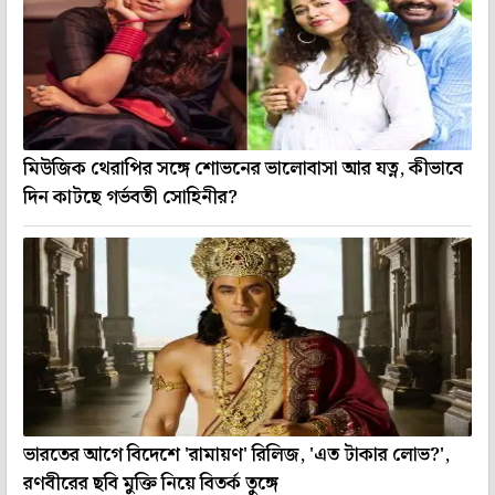
মিউজিক থেরাপির সঙ্গে শোভনের ভালোবাসা আর যত্ন, কীভাবে
দিন কাটছে গর্ভবতী সোহিনীর?
ভারতের আগে বিদেশে 'রামায়ণ' রিলিজ, 'এত টাকার লোভ?',
রণবীরের ছবি মুক্তি নিয়ে বিতর্ক তুঙ্গে