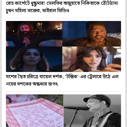
রেড কার্পেটে ধুন্ধুমার! সেলফির অজুহাতে নিকিতাকে ঠোঁটঠাসা
চুম্বন মহিলা ভক্তের, ভাইরাল ভিডিও
যশের দ্বৈত চরিত্রে ঘায়েল দর্শক, 'টক্সিক'-এর ট্রেলারে উঠে এল
নয়ের দশকের অন্ধকার জগৎ