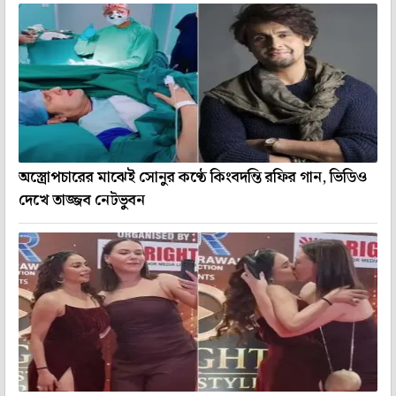
অস্ত্রোপচারের মাঝেই সোনুর কণ্ঠে কিংবদন্তি রফির গান, ভিডিও
দেখে তাজ্জব নেটভুবন