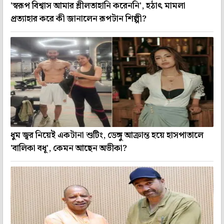
'স্বরূপ বিশ্বাস আমার শ্লীলতাহানি করেননি', হঠাৎ মামলা
প্রত্যাহার করে কী জানালেন রূপটান শিল্পী?
ধুম জ্বর নিয়েই একটানা শুটিং, ডেঙ্গু আক্রান্ত হয়ে হাসপাতালে
'বালিকা বধূ', কেমন আছেন অভীকা?