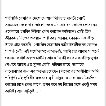
পরিস্থিতি বেগতিক দেখে সোশাল মিডিয়ায় পালটা পোস্ট
সলমনের। বলে রাখা ভালো, তবে এটা সাধারণ কোনও পোস্ট নয়
একেবারে 'ব্রেকিং নিউজ' পেশ করলেন ভাইজান। সেটা ঠিক
কীরকম? নিজের অবস্থান স্পষ্ট করে জানান, কোনও একাকীত্ব
তাঁকে গ্রাস করেনি। পোস্টের সঙ্গে তাঁর ব্যক্তিগতজীবনের কোনও
সম্পর্ক নেই। এই মর্মে সলমনের সাফাই, 'আমি তো আমার সম্পর্কে
কোনও কথাই বলতে চাইনি। আর আমি কী ভাবে একাকীত্বে ভুগব
যেখানে আমার এত সুন্দর একটা পরিবার আছে, আমাকে
ভালোবাসার জন্য এত ভক্তরা রয়েছেন। প্রত্যেকের আশীর্বাদে আমি
পরিপূর্ণ। এই পৃথিবীর সবচেয়ে সুখী মানুষ। অনেক সময় দৈনন্দিন
কাজের চাপে ক্লান্ত লাগে, তখন মনে হয় নিজের সঙ্গে একটু সময়
কাটাই। ব্যাস এটুকুই...।'