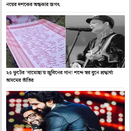
নয়ের দশকের অন্ধকার জগৎ
২৫ ফুটের 'গামোছা'য় জুবিনের গান! শব্দে স্বর বুনে শ্রদ্ধার্ঘ্য
অসমের তাঁতির