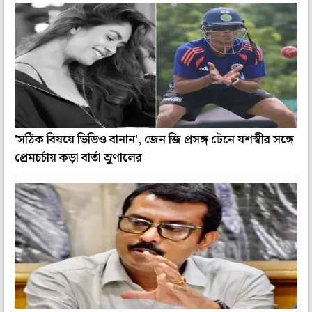
'সঠিক বিষয়ে ভিডিও বানান', জেন জি প্রসঙ্গ টেনে যশস্বীর সঙ্গে
প্রেমচর্চায় কড়া বার্তা ম্রুণালের