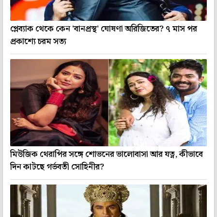
প্লেব্যাক থেকে কেন 'বানপ্রস্থ' ঘোষণা অরিজিতের? ৭ মাস পর
প্রকাশ্যে চরম সত্য
মিউজিক থেরাপির সঙ্গে শোভনের ভালোবাসা আর যত্ন, কীভাবে
দিন কাটছে গর্ভবতী সোহিনীর?