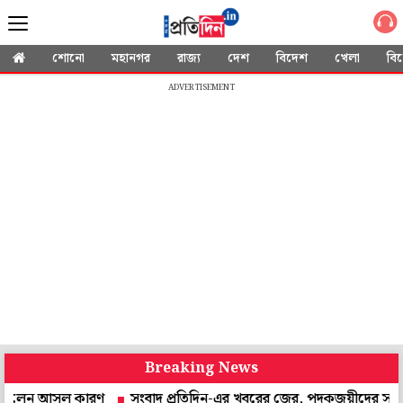
শোনো
মহানগর
রাজ্য
দেশ
বিদেশ
খেলা
বি
ADVERTISEMENT
Breaking News
ন আসল কারণ
সংবাদ প্রতিদিন-এর খবরের জের, পদকজয়ীদের সংবর্ধনা দেবে 