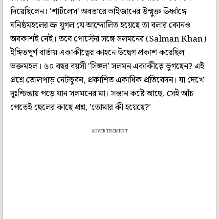
দিয়েছিলেন। 'শার্টলেস' অবতারে ভাইজানের উন্মুক্ত ঊর্ধ্বাঙ্গে
ঘনিষ্ঠমহলের ভ্রু যুগল যে আন্দোলিত হয়েছে তা বলার কোনও
অবকাশই নেই। তবে পোস্টের সঙ্গে সলমনের (Salman Khan)
ইঙ্গিতপূর্ণ বার্তায় একাকীত্বের কাহনে উদ্বেগ প্রকাশ করেছিল
ভক্তমহল। ৬০ বছর বয়সী 'সিঙ্গল' সলমন একাকীত্বে ভুগছেন? এই
প্রশ্নে তোলপাড় নেটভুবন, প্রকাশিত একাধিক প্রতিবেদন। যা দেখে
দুঃশ্চিন্তায় পড়ে যান সলমনের মা। সন্তান কষ্টে আছে, সেই আঁচ
পেতেই ছেলের কাছে প্রশ্ন, 'তোমার কী হয়েছে?'
ADVERTISEMENT