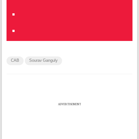
CAB
Sourav Ganguly
ADVERTISEMENT