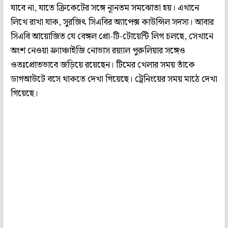
যাবে না, যাতে ক্রিকেটের সঙ্গে ন‌্যূনতম সমঝোতা হয়। এখানে
লিখে রাখা যাক, সুরজিৎ সিএবির অ‌্যাপেক্স কাউন্সিল সদস‌্য। আবার
সিএবি আয়োজিত যে বেঙ্গল প্রো-টি-টোয়েন্টি লিগ চলছে, সেখানে
অংশ নেওয়া ফ্র্যাঞ্চাইজি নোভাস রয়‌্যাল পুরুলিয়ার সঙ্গেও
ওতঃপ্রোতভাবে জড়িয়ে রয়েছেন। টিমের খেলার সময় তাঁকে
ডাগআউটে বসে থাকতে দেখা গিয়েছে। ট্রেনিংয়ের সময় মাঠে দেখা
গিয়েছে।