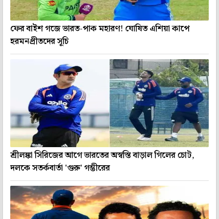
ফের বাইশ গজে ভারত-পাক মহারণ! ঘোষিত এশিয়া কাপে
হরমনপ্রীতদের সূচি
শ্রীলঙ্কা সিরিজের আগে ভারতের অস্বস্তি বাড়াল গিলের চোট,
দলকে সতর্কবার্তা 'গুরু' গম্ভীরের