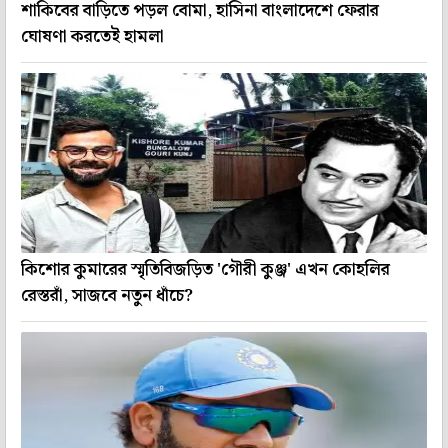
শাকিবের বাড়িতে পড়ল বোমা, হাসিনা বাংলাদেশে ফেরার
ঘোষণা করতেই হামলা
কিশোর কুমারের স্মৃতিবিজড়িত 'গৌরী কুঞ্জ' এখন কোহলির
রেস্তরাঁ, সাজবে নতুন ধাঁচে?