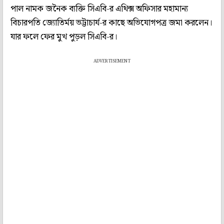
পাল নামক জনৈক ব‌্যক্তি সিএবি-র এথিক্স অফিসার মহামান‌্য
বিচারপতি জ‌্যোতির্ময় ভট্টাচার্য-র কাছে অভিযোগপত্র জমা করলেন।
যার ফলে ফের মুখ পুড়ল সিএবি-র।
ADVERTISEMENT