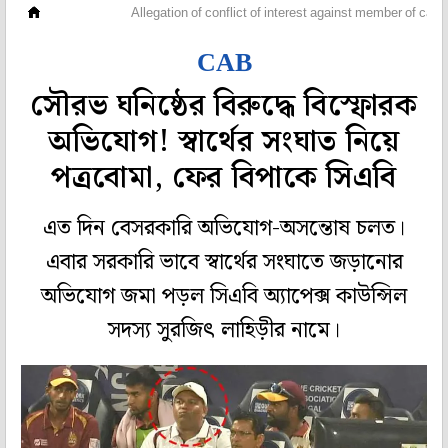
ক্রিকেট
Allegation of conflict of interest against member of cab
CAB
সৌরভ ঘনিষ্ঠের বিরুদ্ধে বিস্ফোরক
অভিযোগ! স্বার্থের সংঘাত নিয়ে
পত্রবোমা, ফের বিপাকে সিএবি
এত দিন বেসরকারি অভিযোগ-অসন্তোষ চলত।
এবার সরকারি ভাবে স্বার্থের সংঘাতে জড়ানোর
অভিযোগ জমা পড়ল সিএবি অ‌্যাপেক্স কাউন্সিল
সদস‌্য সুরজিৎ লাহিড়ীর নামে।