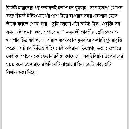
রিভিউ হারানোর পর স্বভাবতই হতাশ হন বুমরাহ। তবে হতাশা গোপন
করে রিচার্ড ইলিংওয়ার্থের পাশ দিয়ে যাওয়ার সময় একগাল হেসে
তাঁকে বলতে শোনা যায়, "তুমি জানো এটা আউট ছিল। প্রযুক্তি সব
সময় এটা প্রমাণ করতে পারে না।" এমনকী ভারতীয় ড্রেসিংরুমেও
হতাশার চিত্র ধরা পড়ে। ধারাভাষ্যকাররাও বুমরাহর কথারই পুনরাবৃত্তি
করেন। ঘটনার ভিডিও ইতিমধ্যেই ভাইরাল। উল্লেখ্য, ৬৩.৩ ওভারে
সেই ক্যাম্পবেলকে ফেরান রবীন্দ্র জাদেজা। ক্যারিবিয়ান ওপেনারের
১৯৯ বলে ১১৫ রানের ইনিংসটি সাজানো ছিল ১২টি চার, ৩টি
বিশাল ছক্কা দিয়ে।