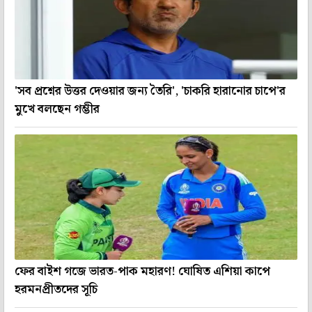
'সব প্রশ্নের উত্তর দেওয়ার জন্য তৈরি', 'চাকরি হারানোর চাপে'র
মুখে বলছেন গম্ভীর
ফের বাইশ গজে ভারত-পাক মহারণ! ঘোষিত এশিয়া কাপে
হরমনপ্রীতদের সূচি