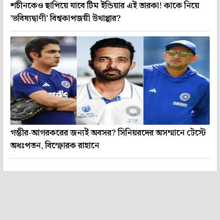
শচীনকেও ছাপিয়ে যাবে টিম ইন্ডিয়ার এই তারকা! কাকে নিয়ে
'ভবিষ্যদ্বাণী' বিশ্বকাপজয়ী উথাপ্পার?
গম্ভীর-আগরকরের জন্যই অবসর? সিনিয়রদের অসম্মানে টেস্টে
অধঃপতন, বিস্ফোরক রাহানে