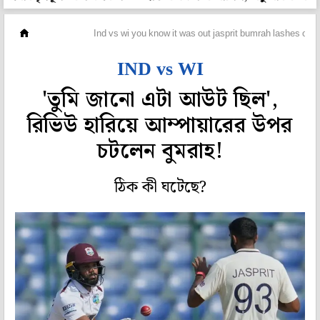
ক্রিকেট
Ind vs wi you know it was out jasprit bumrah lashes out a
IND vs WI
'তুমি জানো এটা আউট ছিল',
রিভিউ হারিয়ে আম্পায়ারের উপর
চটলেন বুমরাহ!
ঠিক কী ঘটেছে?