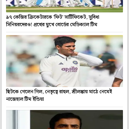
৯৭ কেজির ক্রিকেটারকে 'ফিট' সার্টিফিকেট, সুবিধা
সিনিয়রদেরও! প্রশ্নের মুখে বোর্ডের মেডিক্যাল টিম
ছিটকে গেলেন গিল, নেতৃত্বে রাহুল, শ্রীলঙ্কায় মাঠে নেমেই
নাজেহাল টিম ইন্ডিয়া