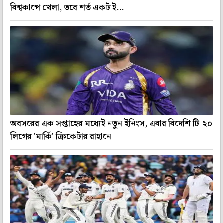
বিশ্বকাপে খেলা, তবে শর্ত একটাই...
অবসরের এক সপ্তাহের মধ্যেই নতুন ইনিংস, এবার বিদেশি টি-২০
লিগের 'মার্কি' ক্রিকেটার রাহানে