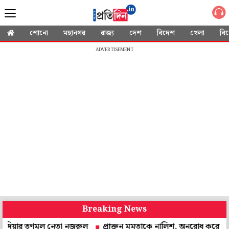
শোনো
মহানগর
রাজ্য
দেশ
বিদেশ
খেলা
বি
ADVERTISEMENT
Breaking News
তৃণমূল নেতা নজরুল
প্রাক্তন মমতাকে নালিশ, অনুরোধ করে চিঠি! উত্তর দেবেন 