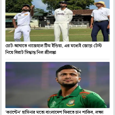
চোট-আঘাতে নাজেহাল টিম ইন্ডিয়া, এর মধ্যেই জোড়া টেস্ট
নিয়ে বিরাট সিদ্ধান্ত নিল শ্রীলঙ্কা
'ক্যাপ্টেন' হাসিনার মতো বাংলাদেশ ফিরতে চান শাকিব, লক্ষ্য