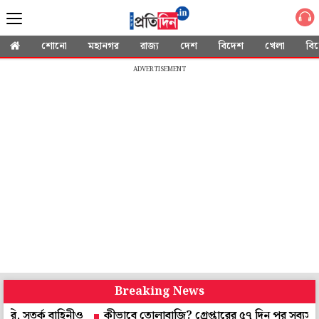
শোনো
মহানগর
রাজ্য
দেশ
বিদেশ
খেলা
বি
ADVERTISEMENT
Breaking News
বাহিনীও
কীভাবে তোলাবাজি? গ্রেপ্তারের ৫৭ দিন পর সব্যসাচী বিরুদ্ধে 