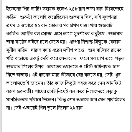
ইডেনের পিচ ব্যাটিং সহায়ক হলেও ২৪৮ রান তাড়া করা নিঃসন্দেহে
কঠিন। শুরুটা ভালোই করেছিলেন শুভমান গিল, সাই সুদর্শনরা।
প্রথম ৩ ওভারে ৪২ রান তোলার পর প্রথম ধাক্কা খায় গুজরাট।
কার্তিক ত্যাগীর বল সোজা এসে লাগে সুদর্শনের কনুইয়ে। শুশ্রূষার
জন্য মাঠের বাইরে চলে যেতে হয়। এরপর নিশান্ত সিন্ধুকে ফেরান
সুনীল নারিন। দারুণ ক্যাচ ধরেন মণীশ পাণ্ডে। জস বাটলার রানের
গতি বাড়াতে একটু দেরি করে ফেললেন। ফলে সব চাপ এসে পড়ল
শুভমান গিলের উপর। ভারতের ওয়ানডে ও টেস্ট অধিনায়ক চাপ
নিতে অভ্যস্ত। এই ধরনের ম্যাচ কীভাবে বের করতে হয়, সেটা খুব
ভালোমতোই জানেন। তাঁর কাজ কিছুটা সহজ করে দেন আনফিট
বরুণ চক্রবর্তী। পায়ের চোট নিয়েই বল করে নিঃসন্দেহে লড়াকু
মানসিকতার পরিচয় দিলেন। কিন্তু শেষ ওভারে আর যেন পারছিলেন
না। সেই ওভারেই গিল তুলে নিলেন ২২ রান।