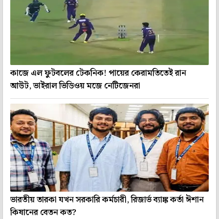
কাজে এল ফুটবলের টেকনিক! পায়ের কেরামতিতেই রান
আউট, ভাইরাল ভিডিওয় মজে নেটিজেনরা
ভারতীয় তারকা যখন সরকারি কর্মচারী, রিজার্ভ ব্যাঙ্ক কর্তা ঈশান
কিষানের বেতন কত?