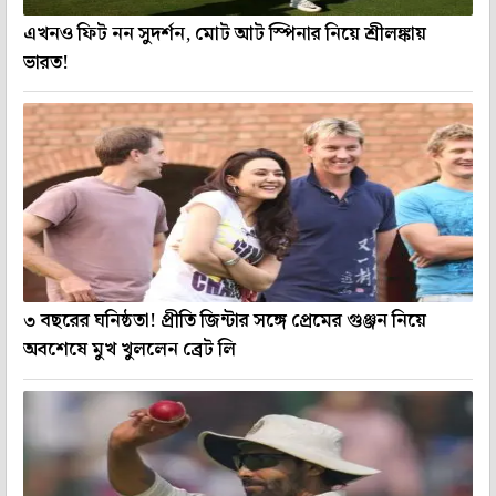
এখনও ফিট নন সুদর্শন, মোট আট স্পিনার নিয়ে শ্রীলঙ্কায়
ভারত!
৩ বছরের ঘনিষ্ঠতা! প্রীতি জিন্টার সঙ্গে প্রেমের গুঞ্জন নিয়ে
অবশেষে মুখ খুললেন ব্রেট লি