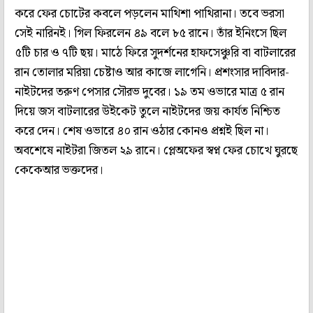
করে ফের চোটের কবলে পড়লেন মাথিশা পাথিরানা। তবে ভরসা
সেই নারিনই। গিল ফিরলেন ৪৯ বলে ৮৫ রানে। তাঁর ইনিংসে ছিল
৫টি চার ও ৭টি ছয়। মাঠে ফিরে সুদর্শনের হাফসেঞ্চুরি বা বাটলারের
রান তোলার মরিয়া চেষ্টাও আর কাজে লাগেনি। প্রশংসার দাবিদার-
নাইটদের তরুণ পেসার সৌরভ দুবের। ১৯ তম ওভারে মাত্র ৫ রান
দিয়ে জস বাটলারের উইকেট তুলে নাইটদের জয় কার্যত নিশ্চিত
করে দেন। শেষ ওভারে ৪০ রান ওঠার কোনও প্রশ্নই ছিল না।
অবশেষে নাইটরা জিতল ২৯ রানে। প্লেঅফের স্বপ্ন ফের চোখে ঘুরছে
কেকেআর ভক্তদের।