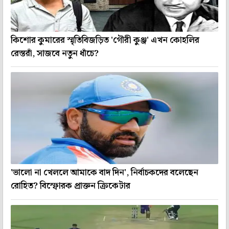
কিশোর কুমারের স্মৃতিবিজড়িত 'গৌরী কুঞ্জ' এখন কোহলির
রেস্তরাঁ, সাজবে নতুন ধাঁচে?
'ভালো না খেললে আমাকে বাদ দিন', নির্বাচকদের বলেছেন
রোহিত? বিস্ফোরক প্রাক্তন ক্রিকেটার