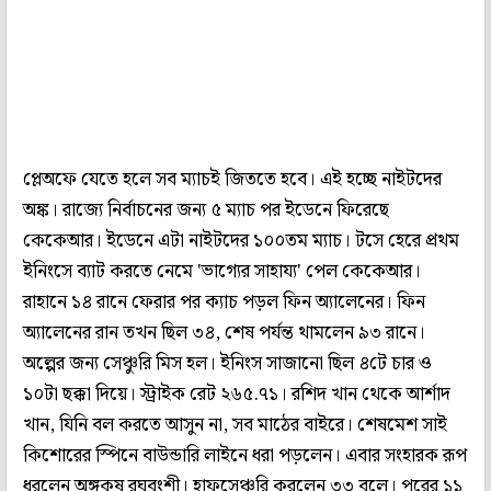
প্লেঅফে যেতে হলে সব ম্যাচই জিততে হবে। এই হচ্ছে নাইটদের
অঙ্ক। রাজ্যে নির্বাচনের জন্য ৫ ম্যাচ পর ইডেনে ফিরেছে
কেকেআর। ইডেনে এটা নাইটদের ১০০তম ম্যাচ। টসে হেরে প্রথম
ইনিংসে ব্যাট করতে নেমে 'ভাগ্যের সাহায্য' পেল কেকেআর।
রাহানে ১৪ রানে ফেরার পর ক্যাচ পড়ল ফিন অ্যালেনের। ফিন
অ্যালেনের রান তখন ছিল ৩৪, শেষ পর্যন্ত থামলেন ৯৩ রানে।
অল্পের জন্য সেঞ্চুরি মিস হল। ইনিংস সাজানো ছিল ৪টে চার ও
১০টা ছক্কা দিয়ে। স্ট্রাইক রেট ২৬৫.৭১। রশিদ খান থেকে আর্শাদ
খান, যিনি বল করতে আসুন না, সব মাঠের বাইরে। শেষমেশ সাই
কিশোরের স্পিনে বাউন্ডারি লাইনে ধরা পড়লেন। এবার সংহারক রূপ
ধরলেন অঙ্গকৃষ রঘুবংশী। হাফসেঞ্চুরি করলেন ৩৩ বলে। পরের ১১