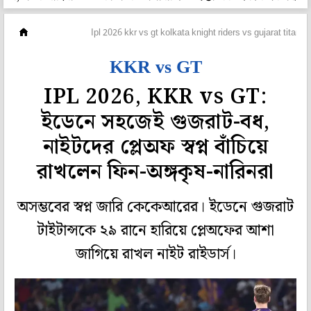
ক্রিকেট
Ipl 2026 kkr vs gt kolkata knight riders vs gujarat titans
KKR vs GT
IPL 2026, KKR vs GT:
ইডেনে সহজেই গুজরাট-বধ,
নাইটদের প্লেঅফ স্বপ্ন বাঁচিয়ে
রাখলেন ফিন-অঙ্গকৃষ-নারিনরা
অসম্ভবের স্বপ্ন জারি কেকেআরের। ইডেনে গুজরাট
টাইটান্সকে ২৯ রানে হারিয়ে প্লেঅফের আশা
জাগিয়ে রাখল নাইট রাইডার্স।