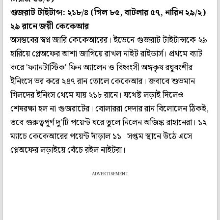
গুজরাট টাইটান্স: ২১৮/৪ (গিল ৮৫, বাটলার ৫৭, নারিন ২৯/২)
২৯ রানে জয়ী কেকেআর
অসম্ভবের স্বপ্ন জারি কেকেআরের। ইডেনে গুজরাট টাইটান্সকে ২৯
হারিয়ে প্লেঅফের আশা জাগিয়ে রাখল নাইট রাইডার্স। প্রথমে ব্যাট
করে 'ফ্যানটাস্টিক' ফিন অ্যালেন ও বিধ্বংসী অঙ্গকৃষ রঘুবংশীর
ইনিংসে ভর করে ২৪৭ রান তোলে কেকেআর। জবাবে শুভমান
গিলদের ইনিংস থেমে যায় ২১৮ রানে। যথেষ্ট লড়াই দিলেও
শেষরক্ষা হল না গুজরাটের। বোলাররা দেদার রান বিলোলেন ঠিকই,
তবে গুরুত্বপূর্ণ দু'টি পয়েন্ট ঘরে তুলে নিলেন অজিঙ্ক রাহানেরা। ১২
ম্যাচে কেকেআরের পয়েন্ট দাঁড়াল ১১। সপ্তম স্থানে উঠে এসে
প্লেঅফের লড়াইয়ে বেঁচে রইল নাইটরা।
ADVERTISEMENT