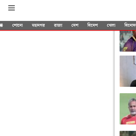
YOU 
শোনো
মহানগর
রাজ্য
দেশ
বিদেশ
খেলা
বিনোদ