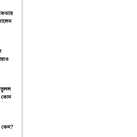
কেকেআর
নালেন
ল
ারাও
 তুলল
ল কোন
া কেন?