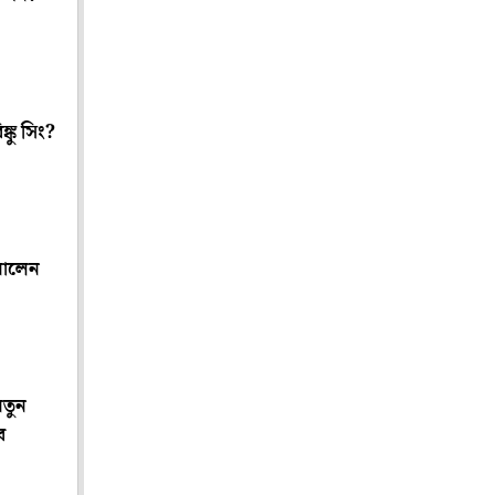
্কু সিং?
নালেন
নতুন
ে