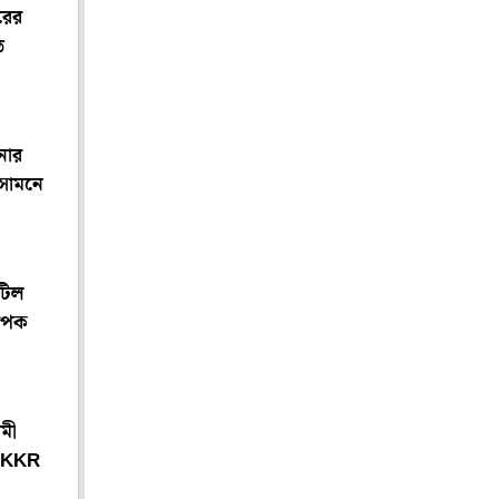
রের
ে
নার
 সামনে
টিল
যাপক
মী
ল KKR