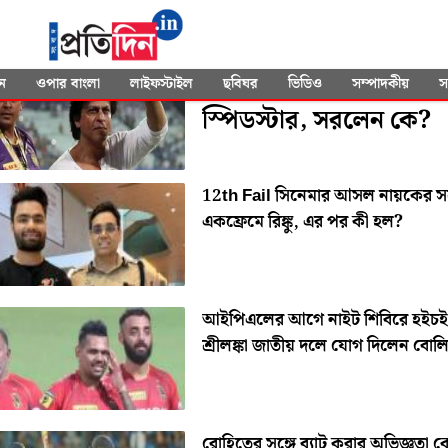
SEARCHED FOR
"KKR"
কেকেআরে এলেন শ্রীলঙ্কা
ন
ওপার বাংলা
লাইফস্টাইল
ছবিঘর
ভিডিও
সম্পাদকীয়
স
স্পিডস্টার, সরলেন কে?
12th Fail সিনেমার আসল নায়কের সঙ
একফ্রেমে রিঙ্কু, এর পর কী হল?
আইপিএলের আগে নাইট শিবিরে হইচই
শ্রীলঙ্কা জাতীয় দলে যোগ দিলেন বোল
রোহিতের সঙ্গে ব্যাট করার অভিজ্ঞতা 