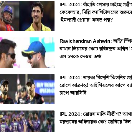
IPL 2024: বাঁহাতি পেসার চাইছে গম্ভী
কেকেআর, দিল্লি ক্যাপিটালসের শুরুত
‘ইমপ্যাক্ট প্লেয়ার’ ঋষভ পন্থ?
Ravichandran Ashwin: অজি স্পি
নাথান লিয়নের কোচ রবিচন্দ্রন অশ্বিন!
এল চমকে দেওয়া তথ্য
IPL 2024: তারকা বিদেশি কিডনির জ
রোগে আক্রান্ত! আইপিএলের আগে ব্
চাপে আরসিবি
IPL 2024: শ্রেয়স নাকি নীতীশ? আগা
মরশুমের অধিনায়ক কে? জানিয়ে দি