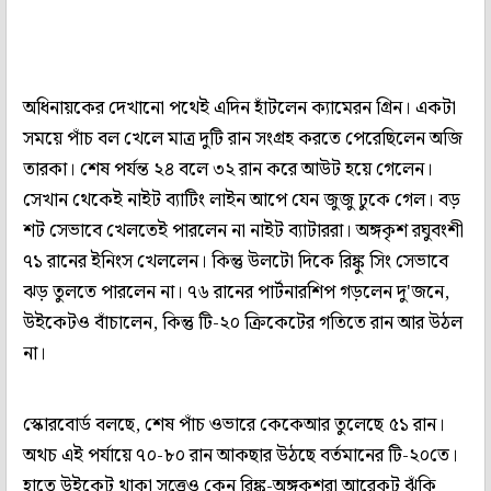
অধিনায়কের দেখানো পথেই এদিন হাঁটলেন ক্যামেরন গ্রিন। একটা
সময়ে পাঁচ বল খেলে মাত্র দুটি রান সংগ্রহ করতে পেরেছিলেন অজি
তারকা। শেষ পর্যন্ত ২৪ বলে ৩২ রান করে আউট হয়ে গেলেন।
সেখান থেকেই নাইট ব্যাটিং লাইন আপে যেন জুজু ঢুকে গেল। বড়
শট সেভাবে খেলতেই পারলেন না নাইট ব্যাটাররা। অঙ্গকৃশ রঘুবংশী
৭১ রানের ইনিংস খেললেন। কিন্তু উলটো দিকে রিঙ্কু সিং সেভাবে
ঝড় তুলতে পারলেন না। ৭৬ রানের পার্টনারশিপ গড়লেন দু'জনে,
উইকেটও বাঁচালেন, কিন্তু টি-২০ ক্রিকেটের গতিতে রান আর উঠল
না।
স্কোরবোর্ড বলছে, শেষ পাঁচ ওভারে কেকেআর তুলেছে ৫১ রান।
অথচ এই পর্যায়ে ৭০-৮০ রান আকছার উঠছে বর্তমানের টি-২০তে।
হাতে উইকেট থাকা সত্ত্বেও কেন রিঙ্কু-অঙ্গকৃশরা আরেকটু ঝুঁকি