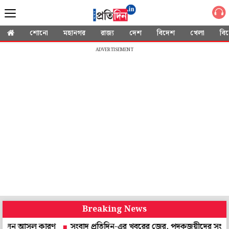
শোনো
মহানগর
রাজ্য
দেশ
বিদেশ
খেলা
বি
ADVERTISEMENT
Breaking News
 আসল কারণ
সংবাদ প্রতিদিন-এর খবরের জের, পদকজয়ীদের সংবর্ধনা দেবে 