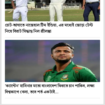
চোট-আঘাতে নাজেহাল টিম ইন্ডিয়া, এর মধ্যেই জোড়া টেস্ট
নিয়ে বিরাট সিদ্ধান্ত নিল শ্রীলঙ্কা
'ক্যাপ্টেন' হাসিনার মতো বাংলাদেশ ফিরতে চান শাকিব, লক্ষ্য
বিশ্বকাপে খেলা, তবে শর্ত একটাই...