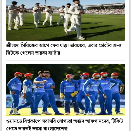
শ্রীলঙ্কা সিরিজের আগে ফের ধাক্কা ভারতের, এবার চোটের জন্য
ছিটকে গেলেন তারকা ব্যাটার
ওয়ানডে বিশ্বকাপে সরাসরি যোগ্যতা অর্জন আফগানদের, টিকিট
পেতে ভারতই ভরসা বাংলাদেশের!