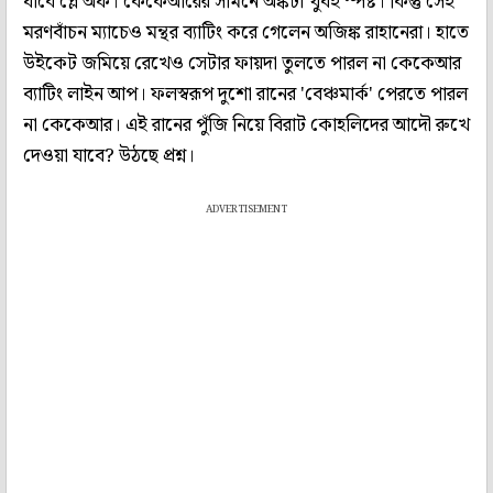
যাবে প্লে অফ। কেকেআরের সামনে অঙ্কটা খুবই স্পষ্ট। কিন্তু সেই
মরণবাঁচন ম্যাচেও মন্থর ব্যাটিং করে গেলেন অজিঙ্ক রাহানেরা। হাতে
উইকেট জমিয়ে রেখেও সেটার ফায়দা তুলতে পারল না কেকেআর
ব্যাটিং লাইন আপ। ফলস্বরূপ দুশো রানের 'বেঞ্চমার্ক' পেরতে পারল
না কেকেআর। এই রানের পুঁজি নিয়ে বিরাট কোহলিদের আদৌ রুখে
দেওয়া যাবে? উঠছে প্রশ্ন।
ADVERTISEMENT