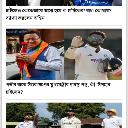
চাইলেও কেকেআরে আসা হবে না হার্দিকের! বাধা কোথায়?
ব্যাখ্যা করলেন অশ্বিন
গভীর রাতে উত্তরাখণ্ডের মুখ্যমন্ত্রীর দ্বারস্থ পন্থ, কী 'উপহার'
চাইলেন?