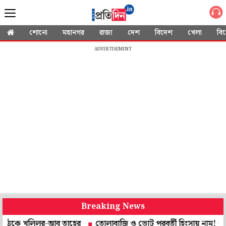
শোনো
মহানগর
রাজ্য
দেশ
বিদেশ
খেলা
বি
ADVERTISEMENT
Breaking News
 খলিলুর-আবু তাহের
তোলাবাজি ও ভোট পরবর্তী হিংসায় নাম! গ্রেপ্তার নৈহা