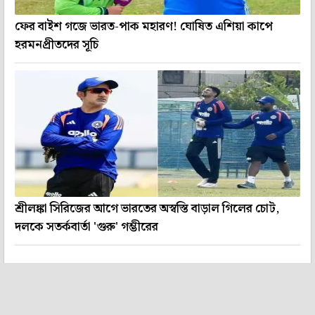
ফের বাইশ গজে ভারত-পাক মহারণ! ঘোষিত এশিয়া কাপে
হরমনপ্রীতদের সূচি
শ্রীলঙ্কা সিরিজের আগে ভারতের অস্বস্তি বাড়াল গিলের চোট,
দলকে সতর্কবার্তা 'গুরু' গম্ভীরের