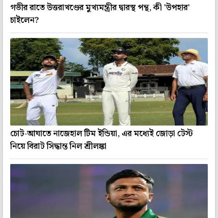
গভীর রাতে উত্তরাখণ্ডের মুখ্যমন্ত্রীর দ্বারস্থ পন্থ, কী 'উপহার'
চাইলেন?
চোট-আঘাতে নাজেহাল টিম ইন্ডিয়া, এর মধ্যেই জোড়া টেস্ট
নিয়ে বিরাট সিদ্ধান্ত নিল শ্রীলঙ্কা