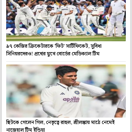
৯৭ কেজির ক্রিকেটারকে 'ফিট' সার্টিফিকেট, সুবিধা
সিনিয়রদেরও! প্রশ্নের মুখে বোর্ডের মেডিক্যাল টিম
ছিটকে গেলেন গিল, নেতৃত্বে রাহুল, শ্রীলঙ্কায় মাঠে নেমেই
নাজেহাল টিম ইন্ডিয়া