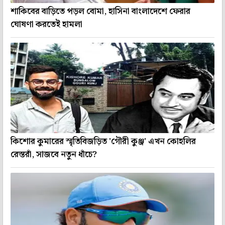
শাকিবের বাড়িতে পড়ল বোমা, হাসিনা বাংলাদেশে ফেরার
ঘোষণা করতেই হামলা
কিশোর কুমারের স্মৃতিবিজড়িত 'গৌরী কুঞ্জ' এখন কোহলির
রেস্তরাঁ, সাজবে নতুন ধাঁচে?