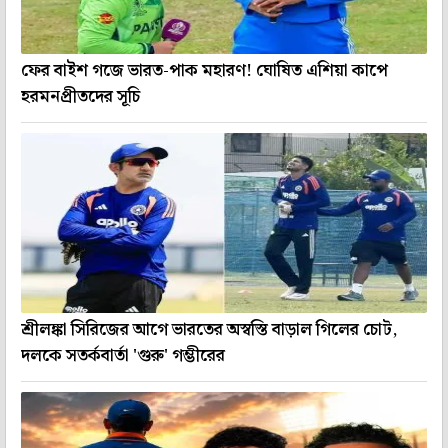
ফের বাইশ গজে ভারত-পাক মহারণ! ঘোষিত এশিয়া কাপে
হরমনপ্রীতদের সূচি
শ্রীলঙ্কা সিরিজের আগে ভারতের অস্বস্তি বাড়াল গিলের চোট,
দলকে সতর্কবার্তা 'গুরু' গম্ভীরের