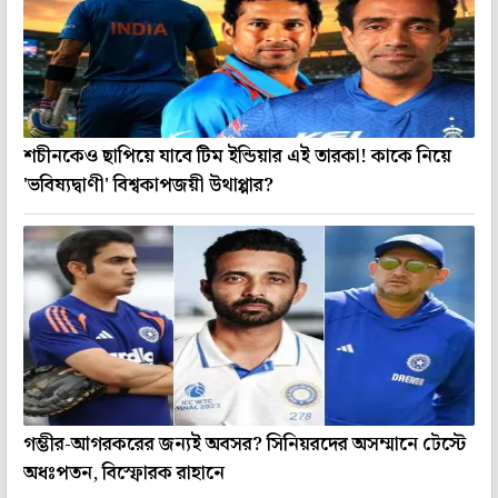
শচীনকেও ছাপিয়ে যাবে টিম ইন্ডিয়ার এই তারকা! কাকে নিয়ে
'ভবিষ্যদ্বাণী' বিশ্বকাপজয়ী উথাপ্পার?
গম্ভীর-আগরকরের জন্যই অবসর? সিনিয়রদের অসম্মানে টেস্টে
অধঃপতন, বিস্ফোরক রাহানে