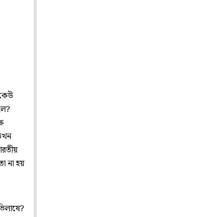
ু কেউ
হল?
্ষ
 তখন
ারতীয়
ো না হয়
অভিলাষে?