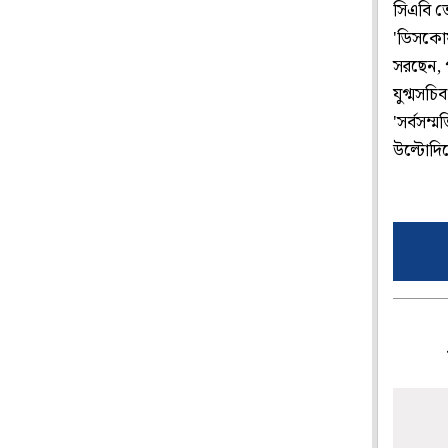
সিএবি তো
'ডিসকোয
সরছেন, প
যুগ্মসচ
'সর্বসম্
উল্টোদিকে