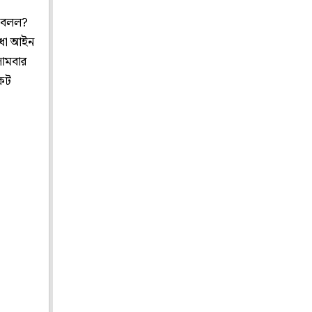
ে বলল?
লোধা আইন
সোমবার
কেট