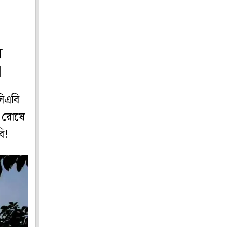
ব
া
সিএবি
র রোষে
ি!