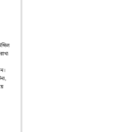
ন্সিল
 রাখা
চন।
টনা,
়ে