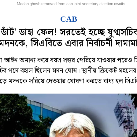
্রিকেট
Madan ghosh removed from cab joint secretary election awaits
CAB
'ডাঁট' ডাহা ফেল! সরতেই হচ্ছে যুগ্মসচি
মদনকে, সিএবিতে এবার নির্বাচনী দামাম
 আইন অমান্য করে বয়স সত্তর পেরিয়ে যাওয়ার পরেও 
সচিব পদে বহাল ছিলেন মদন ঘোষ। স্থানীয় ক্রিকেট মহলে
ড়ে মদনকে সরিয়ে দেওয়ার ঘোষণা করতে বাধ্য হল সিএব