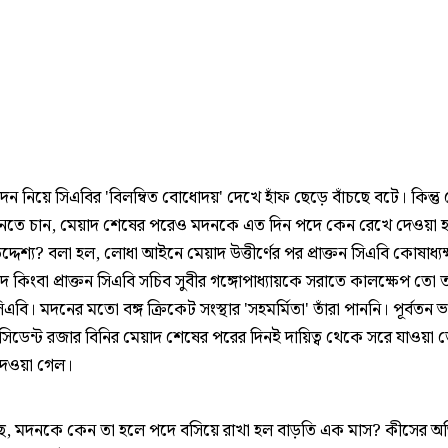
দন নিয়ে সিএবির 'বিলম্বিত বোধোদয়' দেখে হাঁফ ছেড়ে বাঁচছে বটে। কিন্ত
তে চান, মেয়াদ শেষের পরেও মদনকে এত দিন পদে কেন রেখে দেওয়া 
্দেশ্য? বলা হল, লোধা আইনে মেয়াদ উত্তীর্ণের পর প্রাক্তন সিএবি কোষাধ্যক
 দে কিংবা প্রাক্তন সিএবি সচিব সুবীর গঙ্গোপাধ্যায়কে সরাতে কালক্ষেপ তো
এবি। মদনের মতো বঙ্গ ক্রিকেট সংস্থার 'সহমর্মিতা' তাঁরা পাননি। পূর্বতন ভ
রেসিডেন্ট রজার বিনির মেয়াদ শেষের পরের দিনই দায়িত্ব থেকে সরে যাওয়া ত
দেওয়া গেল।
উঠছে, মদনকে কেন তা হলে পদে বসিয়ে রাখা হল বাড়তি এক মাস? কীসের 