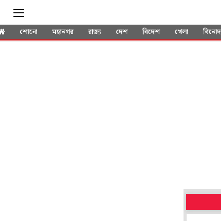
শোনো
মহানগর
রাজ্য
দেশ
বিদেশ
খেলা
বিনো