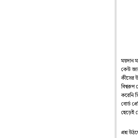
ময়দান ম
কেউ জান
কীসের উদ
বিশ্বরূপ
করেনি সি
বোর্ড প্
ছেড়েই 
প্রশ্ন 