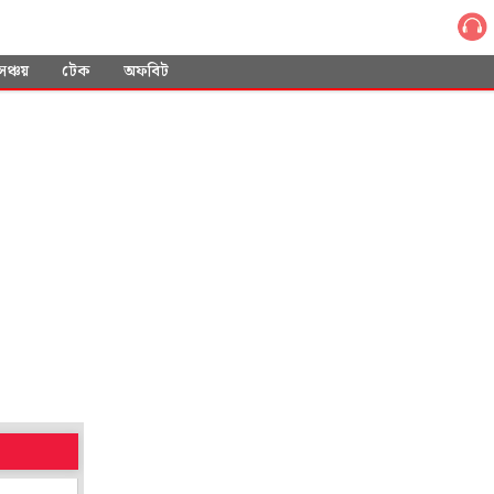
সঞ্চয়
টেক
অফবিট