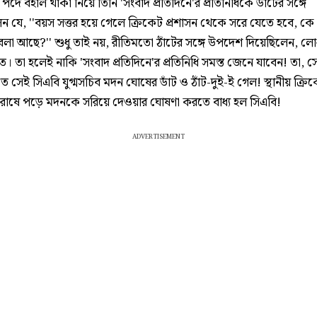
ব পদে বহাল থাকা নিয়ে তিনি 'সংবাদ প্রতিদিনে'র প্রতিনিধিকে ডাঁটের সঙ্গে
ন যে, ''বয়স সত্তর হয়ে গেলে ক্রিকেট প্রশাসন থেকে সরে যেতে হবে, ক
বলা আছে?'' শুধু তাই নয়, রীতিমতো ঠাঁটের সঙ্গে উপদেশ দিয়েছিলেন, 
ে। তা হলেই নাকি 'সংবাদ প্রতিদিনে'র প্রতিনিধি সমস্ত জেনে যাবেন! তা, 
ে সেই সিএবি যুগ্মসচিব মদন ঘোষের ডাঁট ও ঠাঁট-দুই-ই গেল! স্থানীয় ক্রি
োষে পড়ে মদনকে সরিয়ে দেওয়ার ঘোষণা করতে বাধ্য হল সিএবি!
ADVERTISEMENT