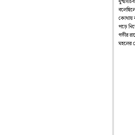
যুগ্মসচি
বলেছিলে
কোথায় 
পড়ে নিত
গভীর রাত
মহলের র