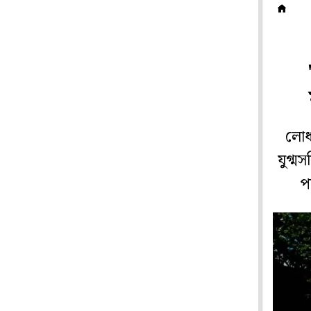
ক
লোধা
যুগ্ম
প