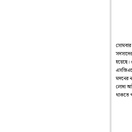
সোমবার র
সদস্যদের
হয়েছে। 
এসজিএমের
মদনের না
লোধা আইন
থাকতে প