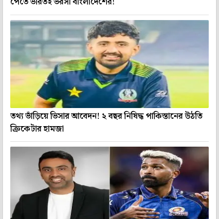
পেতে ভারতই ভরসা বাংলাদেশের!
তথ্য ভাঁড়িয়ে ভিসার আবেদন! ২ বছর নিষিদ্ধ পাকিস্তানের উঠতি
ক্রিকেটার হামজা