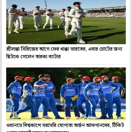
শ্রীলঙ্কা সিরিজের আগে ফের ধাক্কা ভারতের, এবার চোটের জন্য
ছিটকে গেলেন তারকা ব্যাটার
ওয়ানডে বিশ্বকাপে সরাসরি যোগ্যতা অর্জন আফগানদের, টিকিট