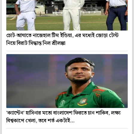
চোট-আঘাতে নাজেহাল টিম ইন্ডিয়া, এর মধ্যেই জোড়া টেস্ট
নিয়ে বিরাট সিদ্ধান্ত নিল শ্রীলঙ্কা
'ক্যাপ্টেন' হাসিনার মতো বাংলাদেশ ফিরতে চান শাকিব, লক্ষ্য
বিশ্বকাপে খেলা, তবে শর্ত একটাই...