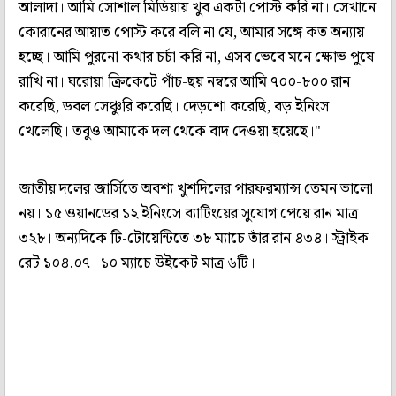
আলাদা। আমি সোশাল মিডিয়ায় খুব একটা পোস্ট করি না। সেখানে
কোরানের আয়াত পোস্ট করে বলি না যে, আমার সঙ্গে কত অন্যায়
হচ্ছে। আমি পুরনো কথার চর্চা করি না, এসব ভেবে মনে ক্ষোভ পুষে
রাখি না। ঘরোয়া ক্রিকেটে পাঁচ-ছয় নম্বরে আমি ৭০০-৮০০ রান
করেছি, ডবল সেঞ্চুরি করেছি। দেড়শো করেছি, বড় ইনিংস
খেলেছি। তবুও আমাকে দল থেকে বাদ দেওয়া হয়েছে।"
জাতীয় দলের জার্সিতে অবশ্য খুশদিলের পারফরম্যান্স তেমন ভালো
নয়। ১৫ ওয়ানডের ১২ ইনিংসে ব্যাটিংয়ের সুযোগ পেয়ে রান মাত্র
৩২৮। অন্যদিকে টি-টোয়েন্টিতে ৩৮ ম্যাচে তাঁর রান ৪৩৪। স্ট্রাইক
রেট ১০৪.০৭। ১০ ম্যাচে উইকেট মাত্র ৬টি।