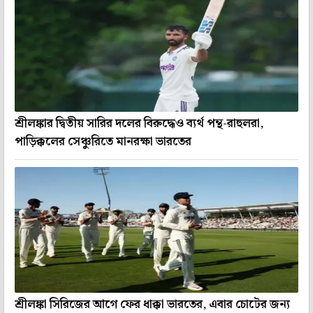
শ্রীলঙ্কার দ্বিতীয় সারির দলের বিরুদ্ধেও ব্যর্থ পন্থ-রাহুলরা,
পাড়িক্কলের সেঞ্চুরিতে মানরক্ষা ভারতের
শ্রীলঙ্কা সিরিজের আগে ফের ধাক্কা ভারতের, এবার চোটের জন্য