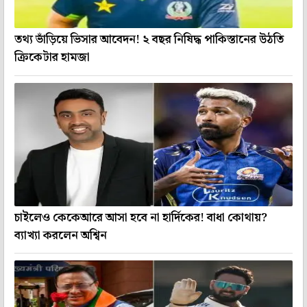
তথ্য ভাঁড়িয়ে ভিসার আবেদন! ২ বছর নিষিদ্ধ পাকিস্তানের উঠতি
ক্রিকেটার হামজা
চাইলেও কেকেআরে আসা হবে না হার্দিকের! বাধা কোথায়?
ব্যাখ্যা করলেন অশ্বিন