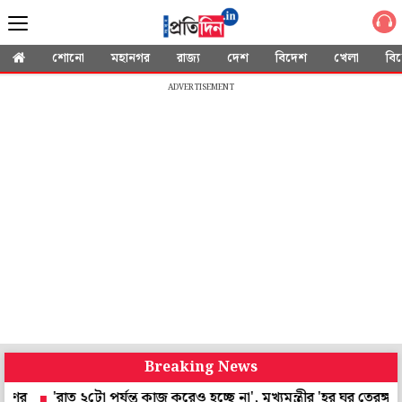
শোনো
মহানগর
রাজ্য
দেশ
বিদেশ
খেলা
বি
ADVERTISEMENT
Breaking News
'রাত ২টো পর্যন্ত কাজ করেও হচ্ছে না', মুখ্যমন্ত্রীর 'হর ঘর তেরঙ্গা' কর্মসূ