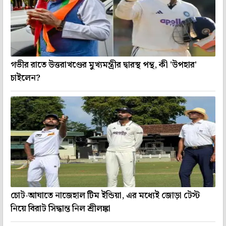
গভীর রাতে উত্তরাখণ্ডের মুখ্যমন্ত্রীর দ্বারস্থ পন্থ, কী 'উপহার'
চাইলেন?
চোট-আঘাতে নাজেহাল টিম ইন্ডিয়া, এর মধ্যেই জোড়া টেস্ট
নিয়ে বিরাট সিদ্ধান্ত নিল শ্রীলঙ্কা