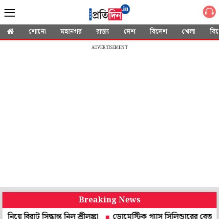
শোনো
মহানগর
রাজ্য
দেশ
বিদেশ
খেলা
বি
ADVERTISEMENT
Breaking News
সিদ্ধান্ত নিল শ্রীলঙ্কা
ডোমেস্টিক গ্যাস সিলিন্ডারের বেআইনি কাটিং ব্যব