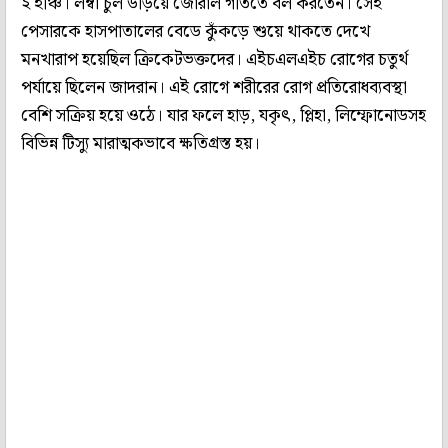
২ ইঞ্চি। লম্বা চুল উড়িয়ে জোরাল গতিতে বল করতেন। সেই
পেসারকে হাসপাতালের বেডে কুঁকড়ে শুয়ে থাকতে দেখে
মনখারাপ হয়েছিল ক্রিকেটভক্তদের। এইচএলএইচ রোগের চতুর্থ
পর্যায়ে ছিলেন জাদরান। এই রোগে শরীরের রোগ প্রতিরোধব্যবস্থা
বেশি সক্রিয় হয়ে ওঠে। যার ফলে হাড়, যকৃৎ, প্লিহা, লিম্ফোনোডসহ
বিভিন্ন টিস্যু মারাত্মকভাবে ক্ষতিগ্রস্ত হয়।