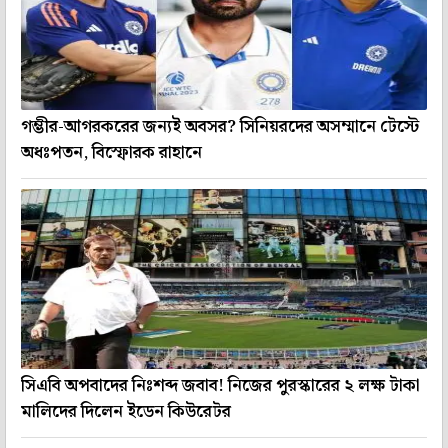
গম্ভীর-আগরকরের জন্যই অবসর? সিনিয়রদের অসম্মানে টেস্টে
অধঃপতন, বিস্ফোরক রাহানে
সিএবি অপবাদের নিঃশব্দ জবাব! নিজের পুরস্কারের ২ লক্ষ টাকা
মালিদের দিলেন ইডেন কিউরেটর