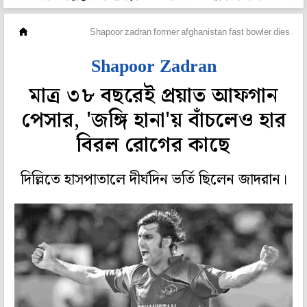
ক্রিকেট
Shapoor zadran former afghanistan fast bowler dies at 38
Shapoor Zadran
মাত্র ৩৮ বছরেই প্রয়াত আফগান
পেসার, 'জঙ্গি হানা'য় বাঁচলেও হার
বিরল রোগের কাছে
দিল্লিতে হাসপাতালে দীর্ঘদিন ভর্তি ছিলেন জাদরান।