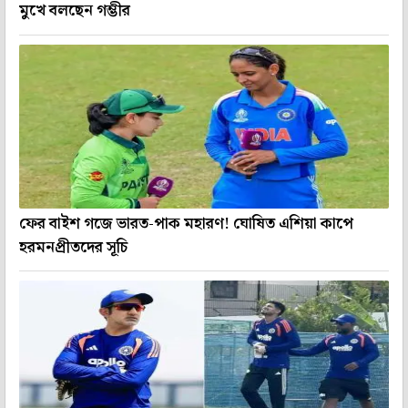
মুখে বলছেন গম্ভীর
ফের বাইশ গজে ভারত-পাক মহারণ! ঘোষিত এশিয়া কাপে
হরমনপ্রীতদের সূচি