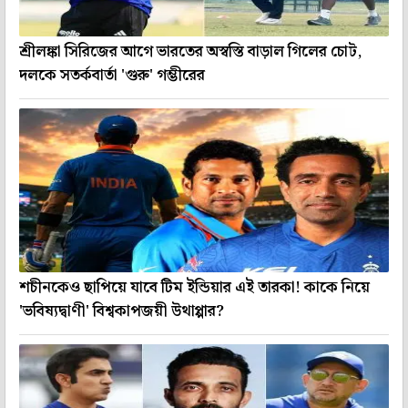
শ্রীলঙ্কা সিরিজের আগে ভারতের অস্বস্তি বাড়াল গিলের চোট,
দলকে সতর্কবার্তা 'গুরু' গম্ভীরের
শচীনকেও ছাপিয়ে যাবে টিম ইন্ডিয়ার এই তারকা! কাকে নিয়ে
'ভবিষ্যদ্বাণী' বিশ্বকাপজয়ী উথাপ্পার?