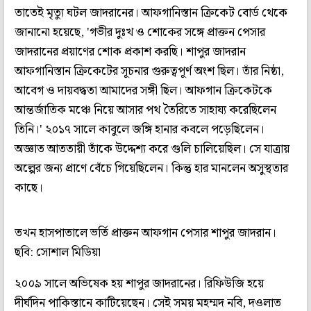
তাতেই মৃত্যু ঘটল জাদরানের। আফগানিস্তান ক্রিকেট বোর্ড থেকে
জানানো হয়েছে, 'গভীর দুঃখ ও শোকের সঙ্গে প্রাক্তন পেসার
জাদরানের প্রয়াণের শোক প্রকাশ করছি। শাপুর জাদরান
আফগানিস্তান ক্রিকেটের সূচনার গুরুত্বপূর্ণ অংশ ছিল। তাঁর নিষ্ঠা,
আবেগ ও দায়বদ্ধতা আমাদের সঙ্গী ছিল। আফগান ক্রিকেটকে
আন্তর্জাতিক মঞ্চে নিয়ে আসার পথ তৈরিতে সাহায্য করেছিলেন
তিনি।' ২০১৭ সালে কাবুলে জঙ্গি হানার কবলে পড়েছিলেন।
অজ্ঞাত আততায়ী তাঁকে উদ্দেশ্য করে গুলি চালিয়েছিল। সে যাত্রায়
অল্পের জন্য প্রাণে বেঁচে গিয়েছিলেন। কিন্তু হার মানলেন অসুস্থতার
কাছে।
তখন হাসপাতালে ভর্তি প্রাক্তন আফগান পেসার শাপুর জাদরান।
ছবি: সোশাল মিডিয়া
২০০৯ সালে অভিষেক হয় শাপুর জাদরানের। রিফিউজি হয়ে
দীর্ঘদিন পাকিস্তানে কাটিয়েছেন। সেই সময় মহম্মদ নবি, দওলাত