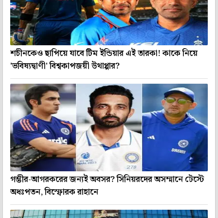
শচীনকেও ছাপিয়ে যাবে টিম ইন্ডিয়ার এই তারকা! কাকে নিয়ে
'ভবিষ্যদ্বাণী' বিশ্বকাপজয়ী উথাপ্পার?
গম্ভীর-আগরকরের জন্যই অবসর? সিনিয়রদের অসম্মানে টেস্টে
অধঃপতন, বিস্ফোরক রাহানে