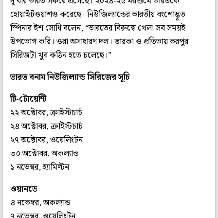
দু’বার ভারত সফরে এসেছে। ২০২৪-২৫ মরশুমে ভারতকে
হোয়াইটওয়াশও করেছে। নিউজিল্যান্ডের ভারতীয় বংশোদ্ভূত
স্পিনার ইশ সোধি বলেন, “ভারতের বিরুদ্ধে খেলা সব সময়ই
উপভোগ করি। ওরা অসাধারণ দল। তারকা ও প্রতিভায় ভরপুর।
সিরিজটা খুব কঠিন হতে চলেছে।”
ভারত বনাম নিউজিল্যান্ড সিরিজের সূচি
টি-টোয়েন্টি
২২ অক্টোবর, ক্রাইস্টচার্চ
২৪ অক্টোবর, ক্রাইস্টচার্চ
২৭ অক্টোবর, ওয়েলিংটন
৩০ অক্টোবর, অকল্যান্ড
১ নভেম্বর, হ্যামিল্টন
ওয়ানডে
৪ নভেম্বর, অকল্যান্ড
৭ নভেম্বর, ওয়েলিংটন