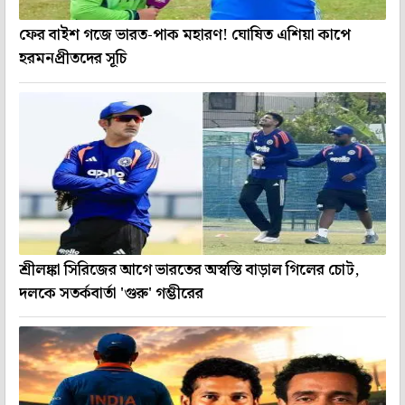
ফের বাইশ গজে ভারত-পাক মহারণ! ঘোষিত এশিয়া কাপে
হরমনপ্রীতদের সূচি
শ্রীলঙ্কা সিরিজের আগে ভারতের অস্বস্তি বাড়াল গিলের চোট,
দলকে সতর্কবার্তা 'গুরু' গম্ভীরের