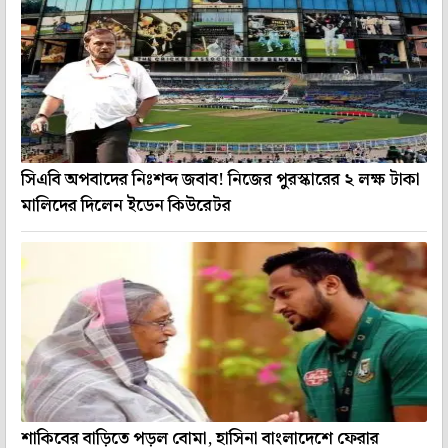
সিএবি অপবাদের নিঃশব্দ জবাব! নিজের পুরস্কারের ২ লক্ষ টাকা
মালিদের দিলেন ইডেন কিউরেটর
শাকিবের বাড়িতে পড়ল বোমা, হাসিনা বাংলাদেশে ফেরার