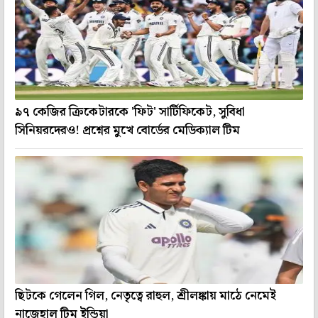
৯৭ কেজির ক্রিকেটারকে 'ফিট' সার্টিফিকেট, সুবিধা
সিনিয়রদেরও! প্রশ্নের মুখে বোর্ডের মেডিক্যাল টিম
ছিটকে গেলেন গিল, নেতৃত্বে রাহুল, শ্রীলঙ্কায় মাঠে নেমেই
নাজেহাল টিম ইন্ডিয়া