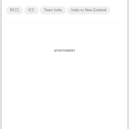
BCCI
ICC
Team India
India vs New Zealand
ADVERTISEMENT