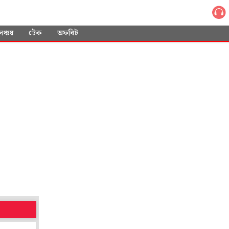
সঞ্চয়
টেক
অফবিট