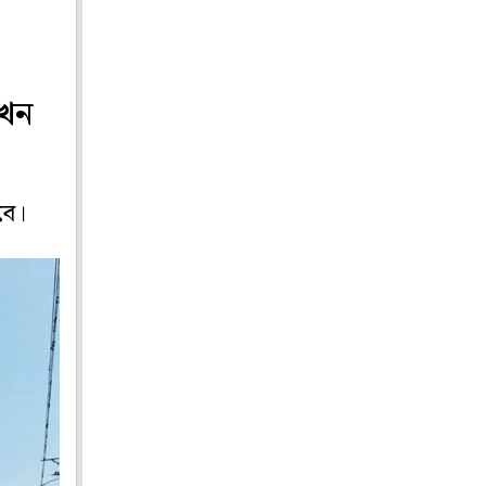
এখন
বে।