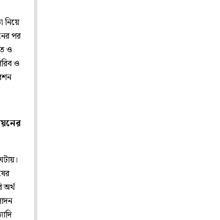
া নিয়ে
নের পর
তে ও
গরিব ও
রেশন
্নয়নের
।
 ঘটায়।
ষের
 অর্থ
পাদন
যাদি