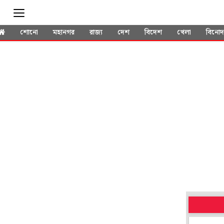
শোনো
মহানগর
রাজ্য
দেশ
বিদেশ
খেলা
বিনো