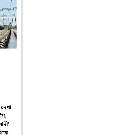
ে দেখা
মাণ,
বাদী’
গিয়ে