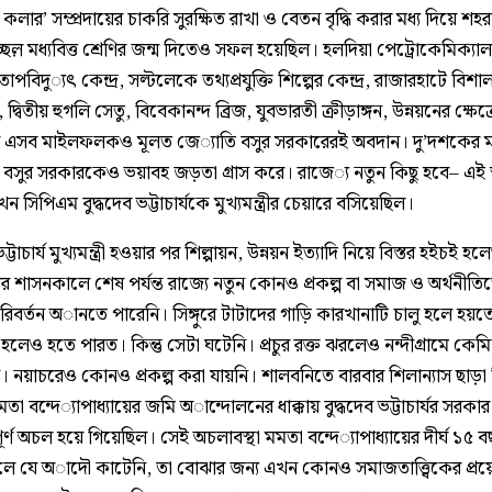
 কলার’ সম্প্রদায়ের চাকরি সুরক্ষিত রাখা ও বেতন বৃদ্ধি করার মধ‌্য দিয়ে শহর
চ্ছল় মধ‌্যবিত্ত শ্রেণির জন্ম দিতেও সফল হয়েছিল। হলদিয়া পেট্রোকেমিক‌্যাল
 তাপবিদু‌্যৎ কেন্দ্র, সল্টলেকে তথ‌্যপ্রযুক্তি শিল্পের কেন্দ্র, রাজারহাটে বিশা
্বিতীয় হুগলি সেতু, বিবেকানন্দ ব্রিজ, যুবভারতী ক্রীড়াঙ্গন, উন্নয়নের ক্ষেত্র
র এসব মাইলফলকও মূলত জে‌্যাতি বসুর সরকারেরই অবদান। দু’দশকের ম
 বসুর সরকারকেও ভয়াবহ জড়তা গ্রাস করে। রাজে‌্য নতুন কিছু হবে– এই স্
 সিপিএম বুদ্ধদেব ভট্টাচার্যকে মুখ‌্যমন্ত্রীর চেয়ারে বসিয়েছিল।
ভট্টাচার্য মুখ‌্যমন্ত্রী হওয়ার পর শিল্পায়ন, উন্নয়ন ইত‌্যাদি নিয়ে বিস্তর হইচই হল
 শাসনকালে শেষ পর্যন্ত রাজ্যে নতুন কোনও প্রকল্প বা সমাজ ও অর্থনীতি
িবর্তন অানতে পারেনি। সিঙ্গুরে টাটাদের গাড়ি কারখানাটি চালু হলে হয়তে
 হলেও হতে পারত। কিন্তু সেটা ঘটেনি। প্রচুর রক্ত ঝরলেও নন্দীগ্রামে কেমিক
। নয়াচরেও কোনও প্রকল্প করা যায়নি। শালবনিতে বারবার শিলান‌্যাস ছাড়া 
তা বন্দে‌্যাপাধ‌্যায়ের জমি অান্দোলনের ধাক্কায় বুদ্ধদেব ভট্টাচার্যর সরকা
ূর্ণ অচল হয়ে গিয়েছিল। সেই অচলাবস্থা মমতা বন্দে‌্যাপাধ‌্যায়ের দীর্ঘ ১৫ 
ে যে অাদৌ কাটেনি, তা বোঝার জন‌্য এখন কোনও সমাজতাত্ত্বিকের প্র