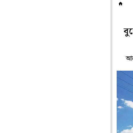
স
বু
আগ