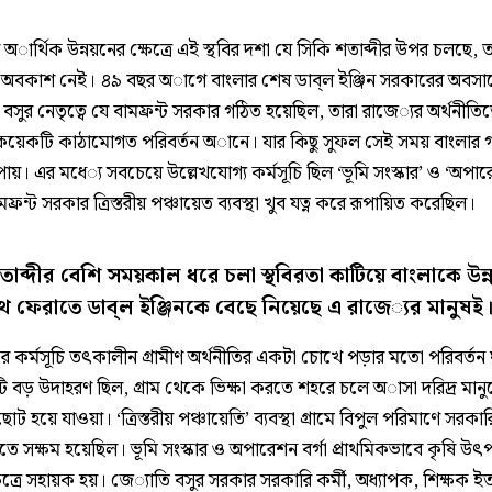
 অার্থিক উন্নয়নের ক্ষেত্রে এই স্থবির দশা যে সিকি শতাব্দীর উপর চলছে, ত
র অবকাশ নেই। ৪৯ বছর অাগে বাংলার শেষ ডাব্‌ল ইঞ্জিন সরকারের অবসা
 বসুর নেতৃত্বে যে বামফ্রন্ট সরকার গঠিত হয়েছিল, তারা রাজে‌্যর অর্থনীতি
য়েকটি কাঠামোগত পরিবর্তন অানে। যার কিছু সুফল সেই সময় বাংলার 
্ত পায়। এর মধে‌্য সবচেয়ে উল্লেখযোগ‌্য কর্মসূচি ছিল ‘ভূমি সংস্কার’ ও ‘অপা
ামফ্রন্ট সরকার ত্রিস্তরীয় পঞ্চায়েত ব‌্যবস্থা খুব যত্ন করে রূপায়িত করেছিল।
তাব্দীর বেশি সময়কাল ধরে চলা স্থবিরতা কাটিয়ে বাংলাকে উন
 ফেরাতে ডাব্‌ল ইঞ্জিনকে বেছে নিয়েছে এ রাজে‌্যর মানুষই
টের কর্মসূচি তৎকালীন গ্রামীণ অর্থনীতির একটা চোখে পড়ার মতো পরিবর্তন
 বড় উদাহরণ ছিল, গ্রাম থেকে ভিক্ষা করতে শহরে চলে অাসা দরিদ্র মানু
াট হয়ে যাওয়া। ‘ত্রিস্তরীয় পঞ্চায়েতি’ ব‌্যবস্থা গ্রামে বিপুল পরিমাণে সরকারি
তে সক্ষম হয়েছিল। ভূমি সংস্কার ও অপারেশন বর্গা প্রাথমিকভাবে কৃষি উৎ
ক্ষেত্রে সহায়ক হয়। জে‌্যাতি বসুর সরকার সরকারি কর্মী, অধ‌্যাপক, শিক্ষক ইত‌্