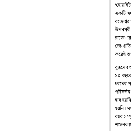
‘হোয়াইট
একটি স্ব
বক্রেশ্বর
উপনগরী, দ
রাজে‌্য
জে‌্যাতি
করেই তখন
বুদ্ধদেব 
১০ বছরের
ধরনের পর
পরিবর্তন
হাব হয়নি
হয়নি। মম
বছর সম্প
শাসনকাল