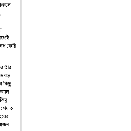
াঞ্চলে
,
ল
ে
ধ্যেই
বপ্ন ফেরি
েও তাঁর
তে বড়
া কিছু
‌্যাল
কিছু
র শেষ ৩
বছরের
য়োজন