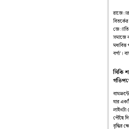
রাজে‌্যর
বিতর্কে
জে‌্যাতি
সমাজে ক
মধ‌্যবিত
বর্গা’। ব
সিকি শ
গতিপথে
বামফ্রন্
যার একটি
লাইনটা ছে
পৌঁছে দি
বৃদ্ধির 