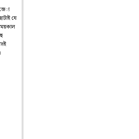
জে‌্য
ছোটাই যে
 সময়কাল
ছে
াসেই
।