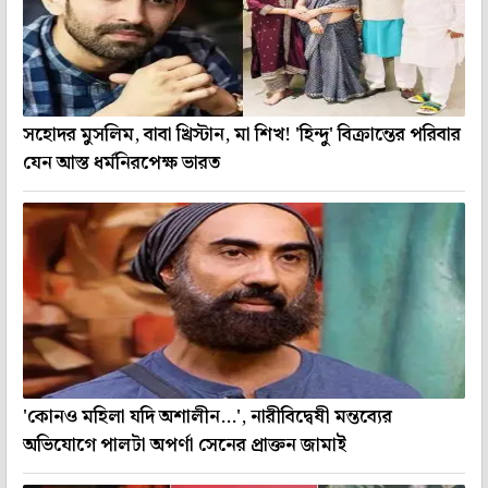
সহোদর মুসলিম, বাবা খ্রিস্টান, মা শিখ! 'হিন্দু' বিক্রান্তের পরিবার
যেন আস্ত ধর্মনিরপেক্ষ ভারত
'কোনও মহিলা যদি অশালীন...', নারীবিদ্বেষী মন্তব্যের
অভিযোগে পালটা অপর্ণা সেনের প্রাক্তন জামাই