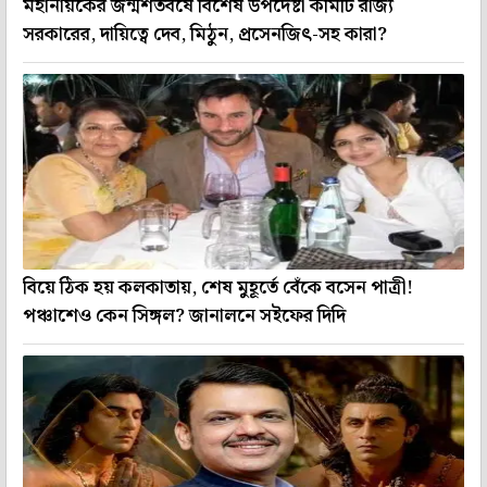
মহানায়কের জন্মশতবর্ষে বিশেষ উপদেষ্টা কমিটি রাজ্য
সরকারের, দায়িত্বে দেব, মিঠুন, প্রসেনজিৎ-সহ কারা?
বিয়ে ঠিক হয় কলকাতায়, শেষ মুহূর্তে বেঁকে বসেন পাত্রী!
পঞ্চাশেও কেন সিঙ্গল? জানালনে সইফের দিদি