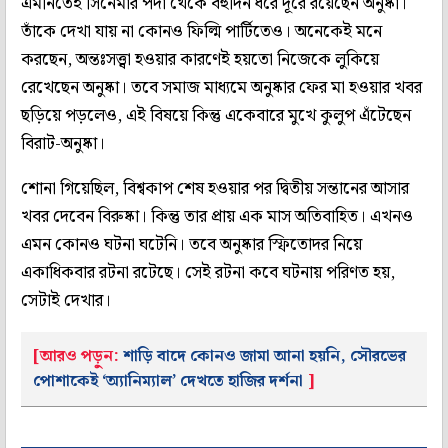
এমনিতেই সিনেমার পর্দা থেকে বহুদিন ধরে দূরে রয়েছেন অনুষ্কা।
তাঁকে দেখা যায় না কোনও ফিল্মি পার্টিতেও। অনেকেই মনে
করছেন, অন্তঃসত্ত্বা হওয়ার কারণেই হয়তো নিজেকে লুকিয়ে
রেখেছেন অনুষ্কা। তবে সমাজ মাধ্যমে অনুষ্কার ফের মা হওয়ার খবর
ছড়িয়ে পড়লেও, এই বিষয়ে কিন্তু একেবারে মুখে কুলুপ এঁটেছেন
বিরাট-অনুষ্কা।
শোনা গিয়েছিল, বিশ্বকাপ শেষ হওয়ার পর দ্বিতীয় সন্তানের আসার
খবর দেবেন বিরুষ্কা। কিন্তু তার প্রায় এক মাস অতিবাহিত। এখনও
এমন কোনও ঘটনা ঘটেনি। তবে অনুষ্কার স্ফিতোদর নিয়ে
একাধিকবার রটনা রটেছে। সেই রটনা কবে ঘটনায় পরিণত হয়,
সেটাই দেখার।
[আরও পড়ুন:
শাড়ি বাদে কোনও জামা আনা হয়নি, সৌরভের
পোশাকেই ‘অ্যানিম্যাল’ দেখতে হাজির দর্শনা
]