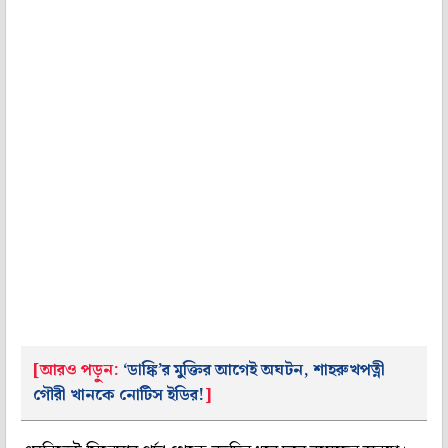
[আরও পড়ুন:
‘ডাঙ্কি’র মুক্তির আগেই অঘটন, শাহরুখপত্নী
গৌরী খানকে নোটিস ইডির!
]