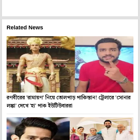
Related News
রণবীরের 'রামায়ণ' নিয়ে তোলপাড় পাকিস্তান! ট্রেলারে 'সোনার
লঙ্কা' দেখে 'হা' পাক ইউটিউবাররা