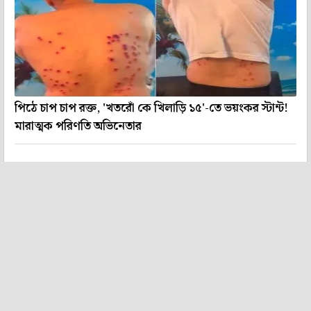
পিঠে চাপ চাপ রক্ত, 'খতরোঁ কে খিলাড়ি ১৫'-তে ভয়ংকর স্টান্ট!
মারাত্মক পরিণতি অভিনেতার