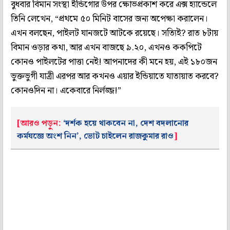
বুধবার বিমান সংস্থা ইন্ডিগোর উপর ক্ষোভপ্রকাশ করে এক্স হ্যান্ডেলে
তিনি লেখেন, “প্রথমে ৫০ মিনিট বাসের জন্য অপেক্ষা করালেন।
এখন বলছেন, পাইলট যানজটে আটকে রয়েছে। সত্যিই? রাত ৮টায়
বিমান ওড়ার কথা, আর এখন বাজছে ৯.২০, এখনও ককপিটে
কোনও পাইলটের পাত্তা নেই! আপনাদের কী মনে হয়, এই ১৮০জন
ভুক্তভুগী যাত্রী এরপর আর কখনও এয়ার ইন্ডিয়াতে যাতায়াত করবে?
কোনওদিন না। একেবারে নির্লজ্জ!”
[আরও পড়ুন:
‘দর্শক হয়ে থাকবেন না, দেশ বদলানোর
কর্মযজ্ঞে অংশ নিন’, ভোট চাইলেন রাজকুমার রাও
]