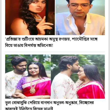
'প্রতিজ্ঞা'র শুটিংয়ে আচমকা অসুস্থ রণজয়, শ্যামৌপ্তির সঙ্গে
বিয়ে ভাঙায় বিপর্যস্ত অভিনেতা!
ভুল বোঝাবুঝি পেরিয়ে বাগদান অনুভব-অনুষ্কার, বিচ্ছেদের
আবহেই টলিউডে বিয়ের সানাই