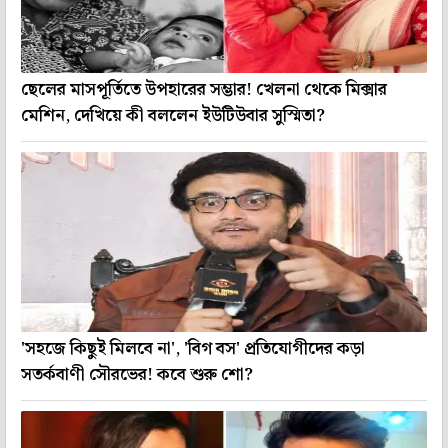
ছেলের মাসপূর্তিতে উপহারের সম্ভার! খেলনা থেকে মিক্সার
মেশিন, দেখিয়ে কী বললেন ইউটিউবার সুস্মিতা?
'সহজে কিছুই মিলবে না', 'বিগ বস' প্রতিযোগীদের কড়া
সতর্কবাণী সৌরভের! কবে শুরু শো?