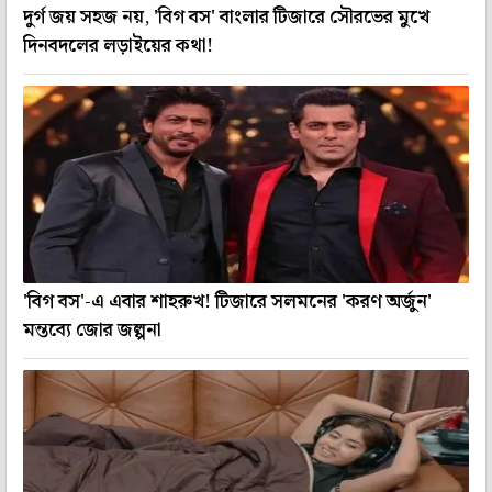
দুর্গ জয় সহজ নয়, 'বিগ বস' বাংলার টিজারে সৌরভের মুখে
দিনবদলের লড়াইয়ের কথা!
'বিগ বস'-এ এবার শাহরুখ! টিজারে সলমনের 'করণ অর্জুন'
মন্তব্যে জোর জল্পনা