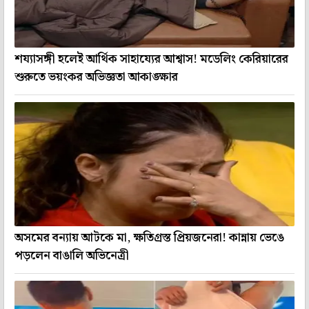
শয্যাসঙ্গী হলেই আর্থিক সাহায্যের আশ্বাস! মডেলিং কেরিয়ারের
শুরুতে ভয়ংকর অভিজ্ঞতা আকাঙ্ক্ষার
অসমের বন্যায় আটকে মা, ক্ষতিগ্রস্ত প্রিয়জনেরা! কান্নায় ভেঙে
পড়লেন বাঙালি অভিনেত্রী