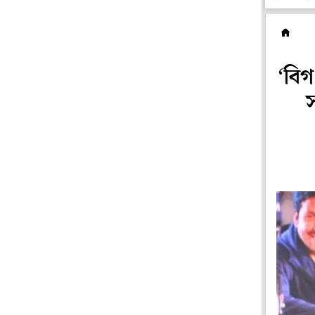
টে
‘বিগ