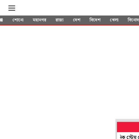
শোনো
মহানগর
রাজ্য
দেশ
বিদেশ
খেলা
বিনো
ুর ক্ষয়জনিত ব্যথায় নতুন দিশা: PRP-এর পরে অ্যালোজেনিক স্টেম সেল থের