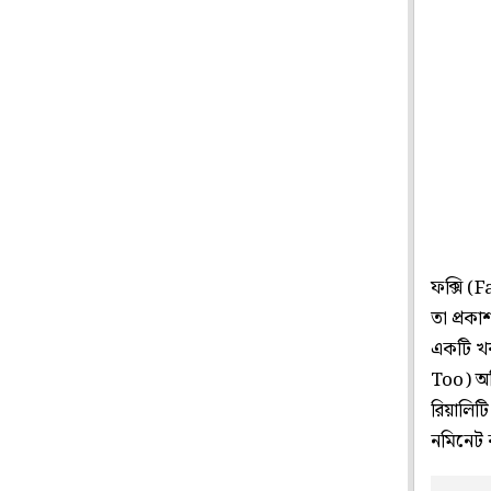
ফক্সি (
তা প্রকা
একটি খব
Too) অভ
রিয়ালিট
নমিনেট