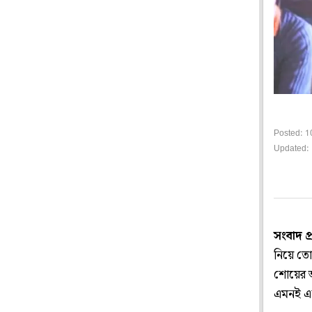
Posted: 1
Updated: 
সংবাদ প
নিয়ে তো
শোয়ের অঙ
এমনই এক