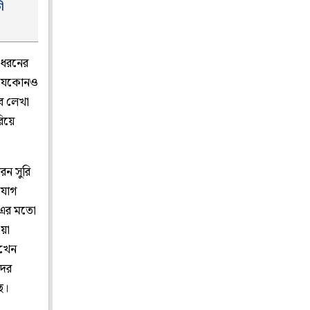
ী
 ধরনের
ি যেকোনও
বে লেখা
িয়ে
রন সুরি
িযোগ
’-এর মতো
য়া
েখেন
দের
ছে।