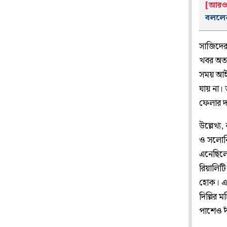
[আরও 
বললেন
সাজিদের
খবর অত্
সময় আইন
যায় না।
ফেলার দ
উল্লেখ্য
ও সলোনি
এনেছিলে
রিয়ালিট
হোক। এমন
দিল্লির 
পাশেও দ