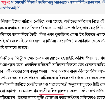
পড়ুন:
সারোগেসি বিতর্কে তামিলনাড়ু সরকারকে জবাবদিহি নয়নতারার, ক
 অভিনেত্রী?
]
 লিগাল টিমের পাঠানো নোটিসে বলা হয়েছে, অতীতের অভিযোগ নিয়ে এই
যন্ত অসম্মানজনক। সাজিদের বিরুদ্ধে যে অভিযোগ উঠেছে তার জন্য তিন
িভাবে জবাব দিতে তৈরি। কিন্তু এমন কুরুচিকর লেখা তাঁর বিরুদ্ধে এভা
 তাই অবিলম্বে এই লেখা সোশ্যাল মিডিয়া এবং ডিজিটাল আর্কাইভ থেকে সর
াবি জানানো হয়েছে।
, বলিউডের ‘মি টু’ আন্দোলনের সময় ব়্যাচেল হোয়াইট, করিশ্মা উপাধ্যায়, সিম
 চোপড়ার মতো একাধিক অভিনেত্রী সাজিদের বিরুদ্ধে যৌন হেনস্তার অভ
ন। এই কাণ্ডের রেশ বহুদূর গড়ায়। এমন একজন মানুষ কীভাবে ‘বিগ বস
ি শোয়ের অঙ্গ করতে পারেন। সাজিদকে অবিলম্বে শো থেকে বের করে দেও
ই দাবি জানিয়ে কেন্দ্রীয় তথ্য ও সম্প্রচার মন্ত্রী অনুরাগ ঠাকুরকে চিঠি ল
মহিলা কমিশনের চেয়ারপার্সন
স্বাতী মালিওয়াল
ও। অবশ্য কেউ কেউ সাজি
াঁড়িয়েছেন। তাঁদের আবার যুক্তি রোজগার করার অধিকার সাজিদেরও রয়ে