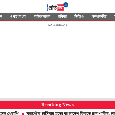
দন
ওপার বাংলা
লাইফস্টাইল
ছবিঘর
ভিডিও
সম্পাদকীয়
ADVERTISEMENT
Breaking News
াপি
'ক্যাপ্টেন' হাসিনার মতো বাংলাদেশ ফিরতে চান শাকিব, লক্ষ্য বিশ্ব