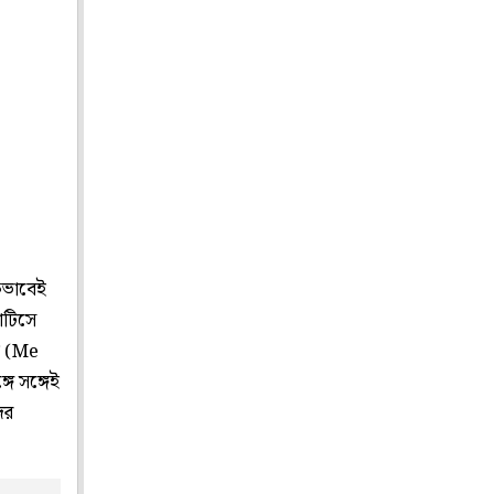
মকভাবেই
োটিসে
তে (Me
ে সঙ্গেই
ের