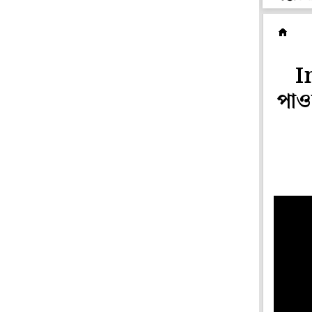
ফি
I
পাও