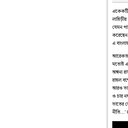
একেকটি র
লাহিড়ীর
যেমন পা
করেছেন 
এ বাংলা
আরেকজনের
মতোই এ স
অঙ্গনা 
রাহুল বন
আরও ভাল
ও চার নম
ভাতের হো
নীতি…’ 