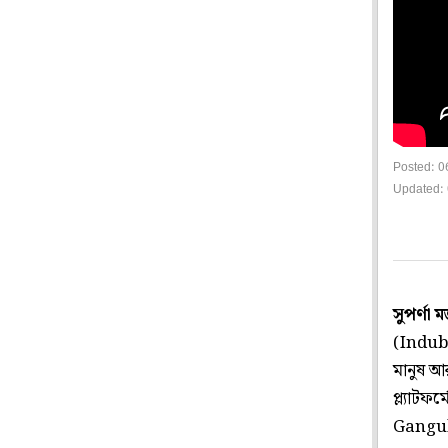
Posted: 0
Updated: 
সুপর্ণা 
(Induba
মানুষ আ
প্ল্যাটফ
Ganguly