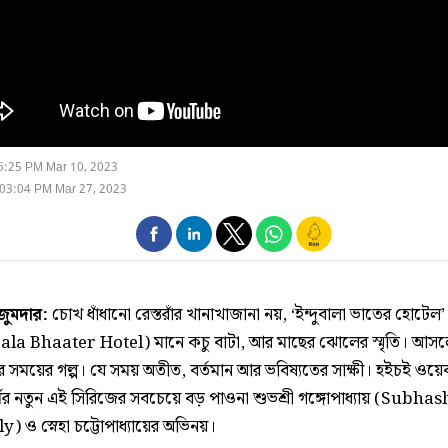
6:25 PM Mar 10, 2023
03:04 PM Mar 27, 2023
মজুমদার:
চোখ ধাঁধানো রেস্তরাঁর খানাখাজানা নয়, ‘ইন্দুবালা ভাতের হোটেল’
la Bhaater Hotel) মানে কচু বাটা, আর মাছের ঝোলের স্মৃতি। আস
র সময়ের গল্প। যে সময় অতীত, বর্তমান আর ভবিষ্যতের সাক্ষী। হইচই ওয়ে
র্মের নতুন এই সিরিজের সবচেয়ে বড় পাওনা শুভশ্রী গঙ্গোপাধ্যায় (Subha
) ও স্নেহা চট্টোপাধ্যায়ের অভিনয়।