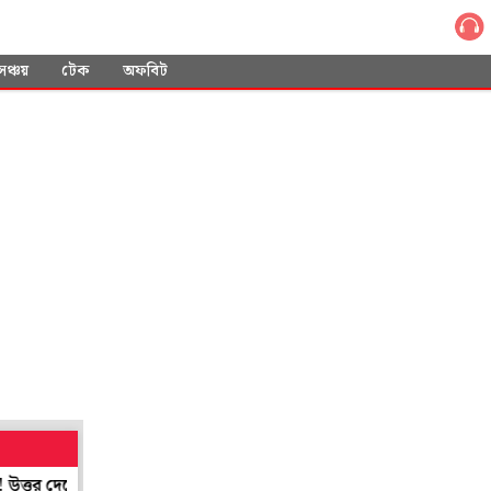
সঞ্চয়
টেক
অফবিট
স্বাস্থ্যমন্ত্রী শারদ্বত
শান্তিনিকেতনের শিল্প সমাহারের ছোঁয়া পাবে লন্ড