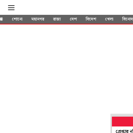
শোনো
মহানগর
রাজ্য
দেশ
বিদেশ
খেলা
বিনো
'পলাতক' হয়েও সভাধিপতি নির্বাচনে যোগ! প্রশ্ন উঠতেই গ্রেপ্তার নদিয়ার 