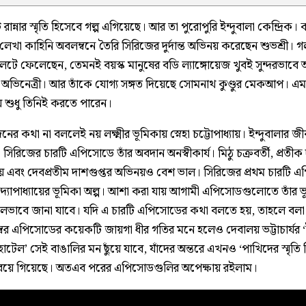
ান্নার স্মৃতি হিসেবে গল্প এগিয়েছে। আর তা পুরোপুরি ইন্দুবালা কেন্দ্রিক। 
 লেখা কাহিনি অবলম্বনে তৈরি সিরিজের দুর্দান্ত অভিনয় করেছেন শুভশ্রী। গল
লটে ফেলেছেন, তেমনই বয়স্ক মানুষের বডি ল্যাঙ্গোয়েজ খুবই সুন্দরভাবে 
অভিনেত্রী। আর তাঁকে যোগ্য সঙ্গত দিয়েছে সোমনাথ কুণ্ডুর মেকআপ। 
য় শুধু তিনিই করতে পারেন।
 কথা না বললেই নয় লক্ষ্মীর ভূমিকায় স্নেহা চট্টোপাধ্যায়। ইন্দুবালার জ
িরিজের চারটি এপিসোডে তাঁর অবদান অনস্বীকার্য। মিঠু চক্রবর্তী, প্রতীক দ
রায় এবং দেবপ্রতীম দাশগুপ্তর অভিনয়ও বেশ ভাল। সিরিজের প্রথম চারটি 
্দ্যোপাধ্যায়ের ভূমিকা অল্প। আশা করা যায় আগামী এপিসোডগুলোতে তাঁর ভ
ভাবে জানা যাবে। যদি এ চারটি এপিসোডের কথা বলতে হয়, তাহলে বলা 
্বর এপিসোডের কয়েকটি জায়গা ধীর গতির মনে হলেও দেবালয় ভট্টাচার্যর ‘ই
টেল’ সেই বাঙালির মন ছুঁয়ে যাবে, যাঁদের অন্তরে এখনও ‘পাখিদের স্মৃতি 
রয়ে গিয়েছে। অতএব পরের এপিসোডগুলির অপেক্ষায় রইলাম।