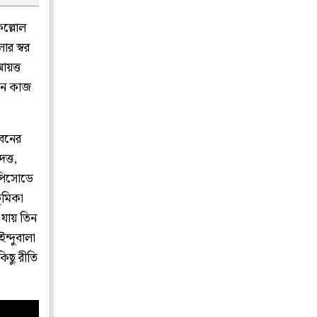
কল্লোল
ার স্বর
আয়ত্ত
এমন কাজ
ীবনের
ত্ত,
এপিসোডে
ূমিকা
যায় তিন
ন্দুবালা
কিছু রীতি