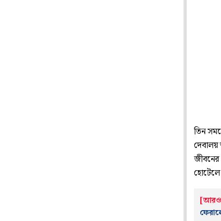
তিন সময়
দেবালয় ভ
জীবনের স
হোটেলে 
[আরও 
ফেরাল