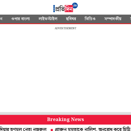
দন
ওপার বাংলা
লাইফস্টাইল
ছবিঘর
ভিডিও
সম্পাদকীয়
ADVERTISEMENT
Breaking News
তৃণমূল নেতা নজরুল
প্রাক্তন মমতাকে নালিশ, অনুরোধ করে চিঠি! উত্তর দেবেন 