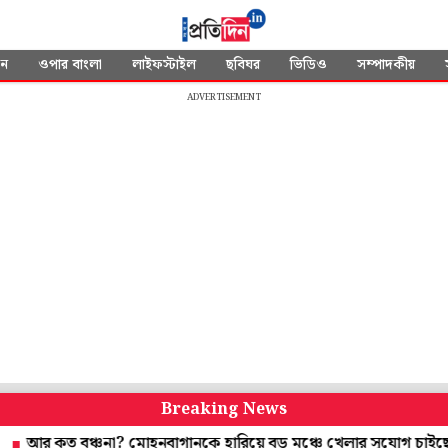
দন
ওপার বাংলা
লাইফস্টাইল
ছবিঘর
ভিডিও
সম্পাদকীয়
ADVERTISEMENT
Breaking News
 বঞ্চনা? মোহনবাগানকে হারিয়ে বড় মঞ্চে খেলার সুযোগ চাইছেন রবি-সাহ