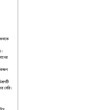
 থকথকে
ন।
দানের
িকক্ষণ
শ্রণটি
ের বেরি।
ওটস