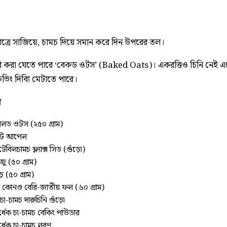
াত্রে সাজিয়ে, চামচ দিয়ে সমান করে দিন উপরের তল।
ি করা যেতে পারে ‘বেকড ওটস’ (Baked Oats)। একরত্তিও চিনি নেই এতে
রেভিং দিব্যি মেটাতে পারে।
ণ
লড ওটস (২৫০ গ্রাম)
টে আপেল
টেবিলচামচ ফ্ল্যাক্স সিড (গুঁড়ো)
জু (৫০ গ্রাম)
ড় (৫০ গ্রাম)
 কোনও বেরি-জাতীয় ফল (৬০ গ্রাম)
চা-চামচ দারুচিনি গুঁড়ো
্ধেক চা-চামচ বেকিং পাউডার
্ধেক চা-চামচ লবণ