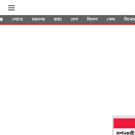
শোনো
মহানগর
রাজ্য
দেশ
বিদেশ
খেলা
বিনো
াসা পচা মাংস-বাসি দুধে, সবজিতে ছত্রাক! তাজ্জব পরিদর্শনকারী
আর কত