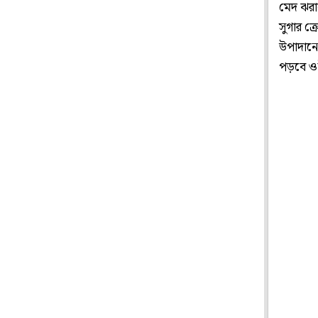
মেদ ঝরা
সুগার ক
উপাদানে
পড়বে ও