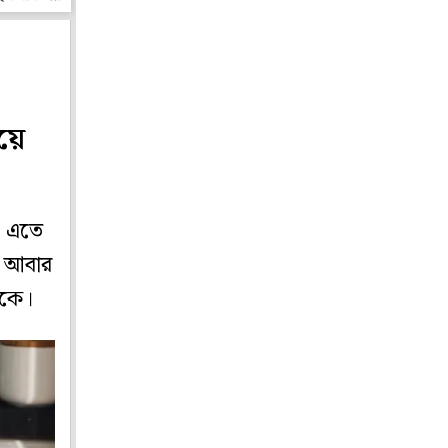
য়ে
, এতে
। আবার
াকে।