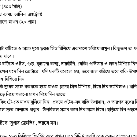
ধ (৪০০ মিলি)
া-চামচ ভ্যালিনা এক্সট্র্যাক্ট
ানো মাখন (২০ গ্রাম)
ট বাটিতে ৬ চামচ দুধে ফ্ল্যাক্স সিড মিশিয়ে একপাশে সরিয়ে রাখুন। কিছুক্ষণ তা
ে যাবে।
 বাটিতে ওটস, গুড়, কুচানো কাজু, দারুচিনি, বেকিং পাউডার ও লবণ মিশিয়ে নি
েল ঘষে নিন গ্রেটারে। যদি ফলটি রসালো হয়, তবে জল ঝরিয়ে তবে বাকি উপা
্গে মিশিয়ে নিন।
কি দুধের সঙ্গে থকথকে হয়ে যাওয়া ফ্ল্যাক্স সিড মিশিয়ে, দিয়ে দিন ভ্যানিলাও। খান
ড়ে নিয়ে গলানো মাখন দিয়ে দিন তাতে।
কিং ট্রে-তে মাখন বুলিয়ে নিন। প্রথমে ওটস-সহ বাকি উপাদান, ও তারপর দুধের মি
লে দ্রুত মেশাতে থাকুন। উপরিতল সমান করে দিন চামচ দিয়ে। ছড়িয়ে দিন পছন্দ
টবে 'সুগার ক্রেভিং', ভরবে মন।
েন ১৮০ ডিগ্রিতে প্রি-হিট করে রাখুন। ৩৫ মিনিট অবধি বেক করুন আভেনে। 