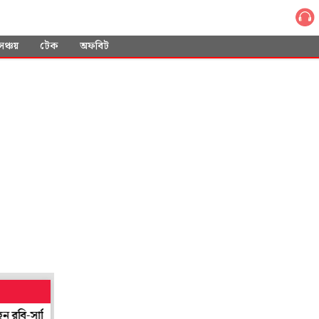
সঞ্চয়
টেক
অফবিট
িলরা
খোঁজই নিত না কেউ! অভিজাত ডুপ্লেক্স ফ্ল্যাট থেকে উদ্ধার মৃত প্রৌ