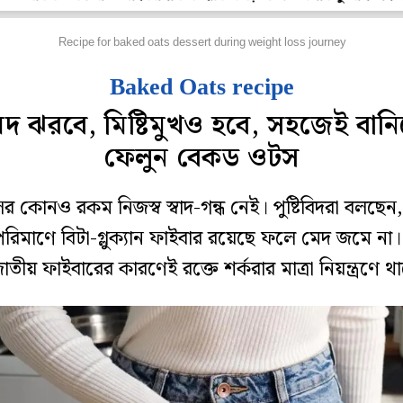
েটপুজো
Recipe for baked oats dessert during weight loss journey
Baked Oats recipe
েদ ঝরবে, মিষ্টিমুখও হবে, সহজেই বানি
ফেলুন বেকড ওটস
র কোনও রকম নিজস্ব স্বাদ-গন্ধ নেই। পুষ্টিবিদরা বলছেন
র পরিমাণে বিটা-গ্লুক্যান ফাইবার রয়েছে ফলে মেদ জমে না
াতীয় ফাইবারের কারণেই রক্তে শর্করার মাত্রা নিয়ন্ত্রণে থ