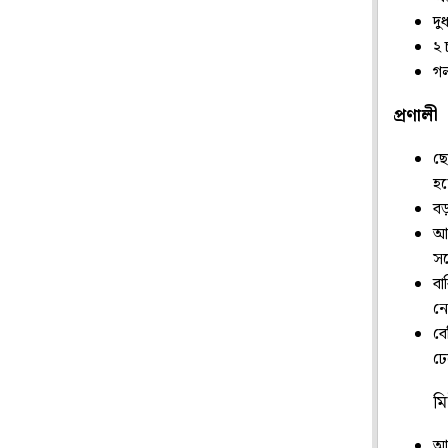
দু
২ চ
গল
প্রণালী
ছো
হয়
বড়
আপ
সঙ
বা
নে
বে
ঢে
মি
আভ