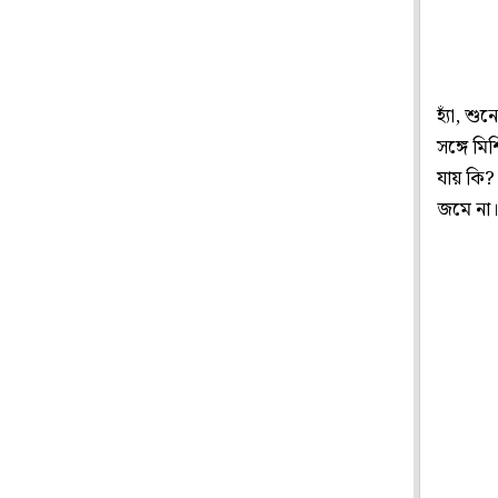
হ্যাঁ, শ
সঙ্গে মি
যায় কি? 
জমে না। 