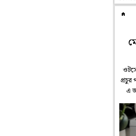
প
ম
ওটসে
প্রচু
এ জ