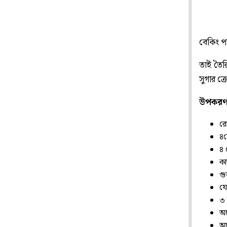
বেকিং প
তাই তৈর
সুগার ক্
উপকর
রো
৪
৪ 
কা
গু
যে
৩ 
অর
অর