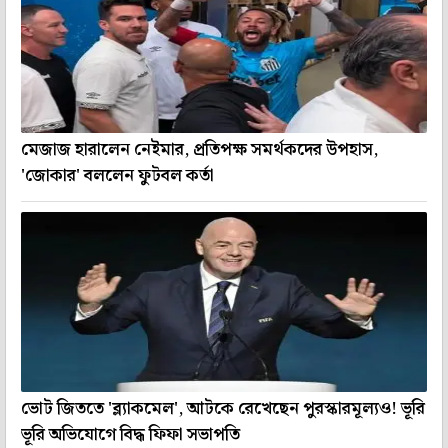
মেজাজ হারালেন নেইমার, প্রতিপক্ষ সমর্থকদের উপহাস,
'জোকার' বললেন ফুটবল কর্তা
ভোট জিততে 'ব্ল্যাকমেল', আটকে রেখেছেন পুরস্কারমূল্যও! ভূরি
ভূরি অভিযোগে বিদ্ধ ফিফা সভাপতি