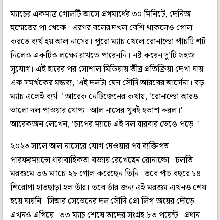
ম্যাচের একমাত্র গোলটি আসে প্রথমার্ধের ৩০ মিনিটে, দেনিজ
হুম্মেতের পা থেকে। এরপর বলের দখল বেশি থাকলেও গোল
করতে ব্যর্থ হয় আল নাসের। পুরো ম্যাচ খেলে রোনাল্ডো পাঁচটি শট
নিলেও একটিও লক্ষ্যে রাখতে পারেননি। নষ্ট করেন দু'টি সহজ
সুযোগ। এই হারের পর সোশাল মিডিয়ায় তীব্র প্রতিক্রিয়া দেখা যায়।
এক সমর্থকের মন্তব্য, 'এই দলটা যেন সৌদি আরবের আর্সেনা। বড়
ম্যাচ এলেই ব্যর্থ।' আরেক নেটিজেনের কথায়, 'রোনাল্ডো আরও
ভালো দল পাওয়ার যোগ্য। আল নাসের খুবই হতাশ করল।'
আরেকজন লেখেন, 'চাপের ম্যাচে এই দল বারবার ভেঙে পড়ে।'
২০২৩ সালে আল নাসেরে যোগ দেওয়ার পর ব্যক্তিগত
পারফরম্যান্সে ধারাবাহিকতা বজায় রেখেছেন রোনাল্ডো। চলতি
মরশুমে ৩৬ ম্যাচে ২৮ গোল করেছেন তিনি। তবে পাঁচ বছরে ১৪
শিরোপা হাতছাড়া হল তাঁর। তবে তাঁর জন্য এই মরশুম এখনও শেষ
হয়ে যায়নি। সিআর সেভেনের দল সৌদি প্রো লিগ জয়ের দৌড়ে
এখনও এগিয়ে। ৩৩ ম্যাচ শেষে তাদের সংগ্রহ ৮৩ পয়েন্ট। প্রধান