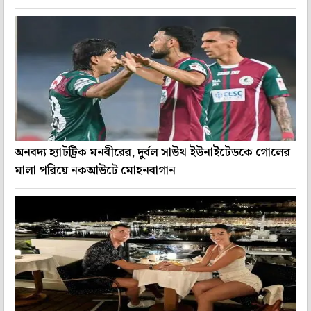
অনবদ্য হ্যাটট্রিক মনবীরের, দুর্বল সাউথ ইউনাইটেডকে গোলের
মালা পরিয়ে নকআউটে মোহনবাগান