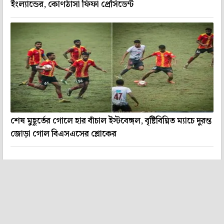
ইংল্যান্ডের, কোণঠাসা ফিফা প্রেসিডেন্ট
শেষ মুহূর্তের গোলে হার বাঁচাল ইস্টবেঙ্গল, বৃষ্টিবিঘ্নিত ম্যাচে দুরন্ত
জোড়া গোল বিএসএসের শ্লোকের