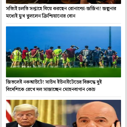
সত্যিই চলতি সপ্তাহে বিয়ে করছেন রোনাল্ডো-জর্জিনা! জল্পনার
মধ্যেই মুখ খুললেন ক্রিশ্চিয়ানোর বোন
জিতলেই নকআউটে! সাউথ ইউনাইটেডের বিরুদ্ধে দুই
বিদেশিকে রেখে দল সাজাচ্ছেন মোহনবাগান কোচ