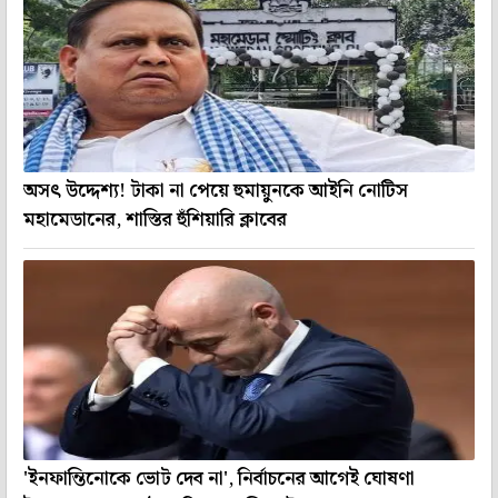
অসৎ উদ্দেশ্য! টাকা না পেয়ে হুমায়ুনকে আইনি নোটিস
মহামেডানের, শাস্তির হুঁশিয়ারি ক্লাবের
'ইনফান্তিনোকে ভোট দেব না', নির্বাচনের আগেই ঘোষণা