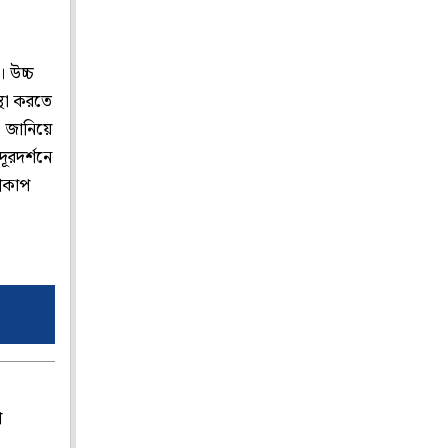
। উচ্চ
স্থা করতে
রা জানিয়ে
দূরদর্শনে
্বকাপ
প