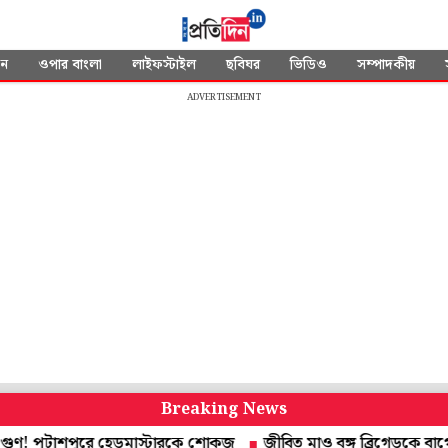
দন
ওপার বাংলা
লাইফস্টাইল
ছবিঘর
ভিডিও
সম্পাদকীয়
ADVERTISEMENT
Breaking News
 পটাশপুরে হেডমাস্টারকে শোকজ
জীবিত মাও বঙ্গ ব্রিগেডকে বাগে আনতে 