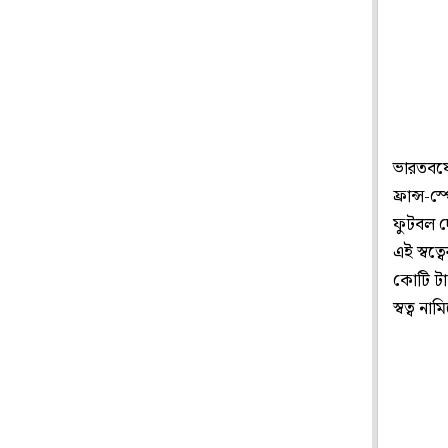
ভারতবর্ষ
ফ্রান্স-
ফুটবল দে
এই স্বত্ব
কোটি টাক
স্বত্ব ন