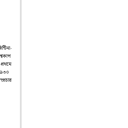
ন্টিনা-
শ্বকাপ
 প্রথমে
ায় ৯৩০
্প্রচার