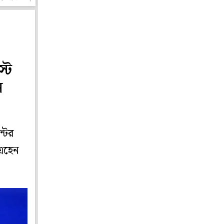
্ট
ল
্টের
 এহেন