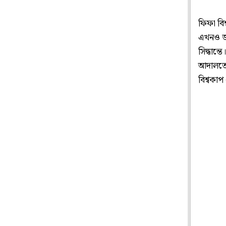
ফিফা বিশ
এখনও জা
সিদ্ধান্ত
আদালতে 
বিশ্বকা