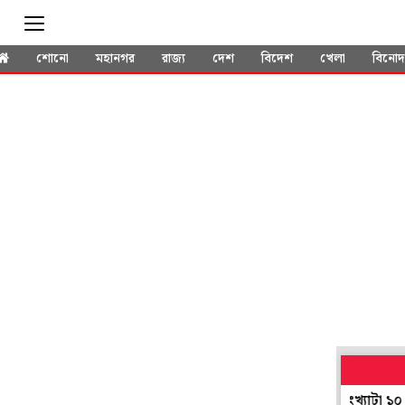
শোনো
মহানগর
রাজ্য
দেশ
বিদেশ
খেলা
বিনো
কুলে হাতে গোনা পড়ুয়া, অথচ মিড ডে মিলের পোর্টালে সংখ্যাটা ১০ গুণ!