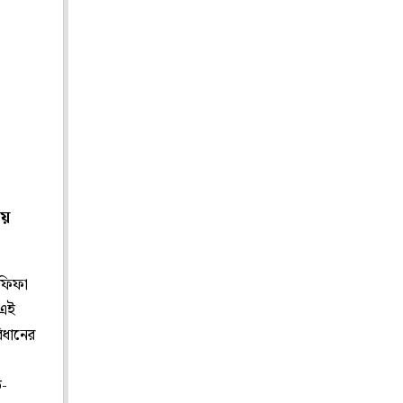
ায়
 ফিফা
 এই
বিধানের
ত-