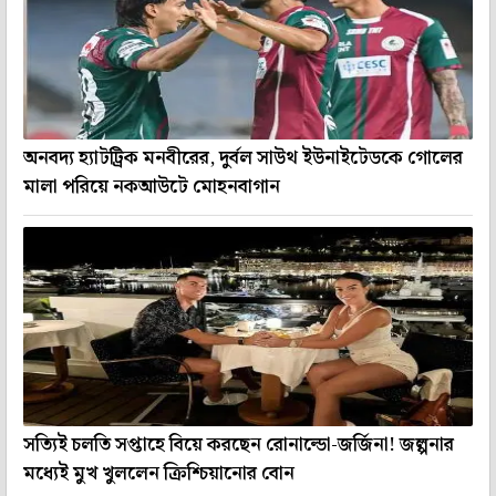
অনবদ্য হ্যাটট্রিক মনবীরের, দুর্বল সাউথ ইউনাইটেডকে গোলের
মালা পরিয়ে নকআউটে মোহনবাগান
সত্যিই চলতি সপ্তাহে বিয়ে করছেন রোনাল্ডো-জর্জিনা! জল্পনার
মধ্যেই মুখ খুললেন ক্রিশ্চিয়ানোর বোন