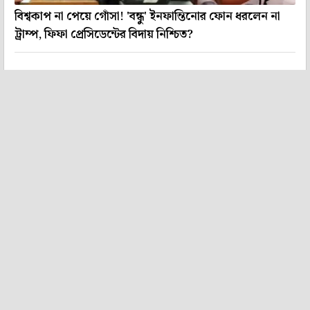
বিশ্বকাপ না পেয়ে গোঁসা! 'বন্ধু' ইনফান্তিনোর ফোন ধরলেন না
ট্রাম্প, ফিফা প্রেসিডেন্টের বিদায় নিশ্চিত?