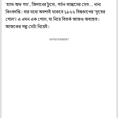
'হ্যান্ড অফ গড', জিদানের ঢুঁসো, গর্ডন ব্যাঙ্কসের সেভ... নানা
কিংবদন্তি। যার মধ্যে অবশ্যই থাকবে ১৯৬৬ বিশ্বকাপের 'ভূতের
গোল'! এ এমন এক গোল, যা নিয়ে বিতর্ক আজও অব্যাহত।
আজকের গল্প সেটা নিয়েই।
ADVERTISEMENT