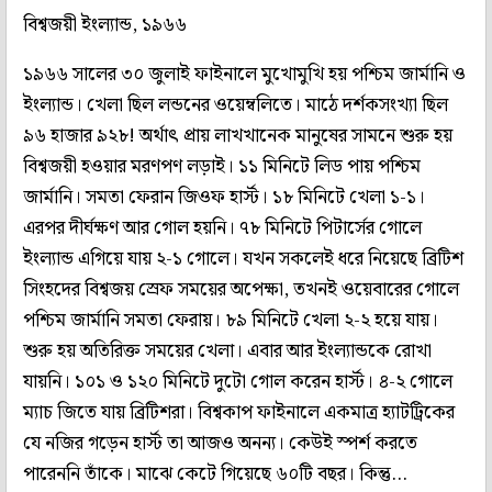
বিশ্বজয়ী ইংল্যান্ড, ১৯৬৬
১৯৬৬ সালের ৩০ জুলাই ফাইনালে মুখোমুখি হয় পশ্চিম জার্মানি ও
ইংল্যান্ড। খেলা ছিল লন্ডনের ওয়েম্বলিতে। মাঠে দর্শকসংখ্যা ছিল
৯৬ হাজার ৯২৮! অর্থাৎ প্রায় লাখখানেক মানুষের সামনে শুরু হয়
বিশ্বজয়ী হওয়ার মরণপণ লড়াই। ১১ মিনিটে লিড পায় পশ্চিম
জার্মানি। সমতা ফেরান জিওফ হার্স্ট। ১৮ মিনিটে খেলা ১-১।
এরপর দীর্ঘক্ষণ আর গোল হয়নি। ৭৮ মিনিটে পিটার্সের গোলে
ইংল্যান্ড এগিয়ে যায় ২-১ গোলে। যখন সকলেই ধরে নিয়েছে ব্রিটিশ
সিংহদের বিশ্বজয় স্রেফ সময়ের অপেক্ষা, তখনই ওয়েবারের গোলে
পশ্চিম জার্মানি সমতা ফেরায়। ৮৯ মিনিটে খেলা ২-২ হয়ে যায়।
শুরু হয় অতিরিক্ত সময়ের খেলা। এবার আর ইংল্যান্ডকে রোখা
যায়নি। ১০১ ও ১২০ মিনিটে দুটো গোল করেন হার্স্ট। ৪-২ গোলে
ম্যাচ জিতে যায় ব্রিটিশরা। বিশ্বকাপ ফাইনালে একমাত্র হ্যাটট্রিকের
যে নজির গড়েন হার্স্ট তা আজও অনন্য। কেউই স্পর্শ করতে
পারেননি তাঁকে। মাঝে কেটে গিয়েছে ৬০টি বছর। কিন্তু...