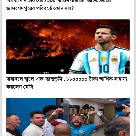
বিশ্বকাপ দলের কোচ হতে পারেন বাজাজ! আইএসএলে
জামশেদপুরের পরিবর্তে কোন দল?
দাবানলে জ্বলে খাক 'জন্মভূমি', ৮৮০০০০০ টাকা আর্থিক সাহায্য
করলেন মেসি