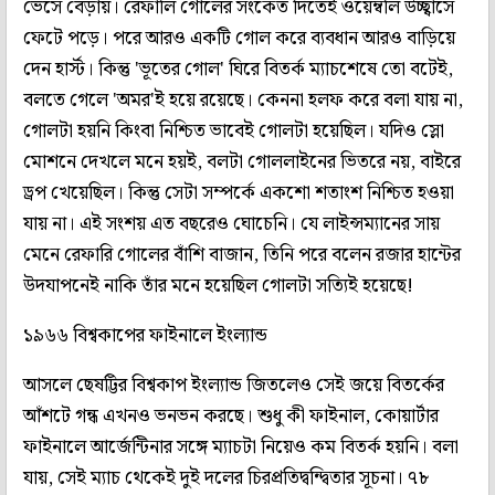
ভেসে বেড়ায়। রেফালি গোলের সংকেত দিতেই ওয়েম্বলি উচ্ছ্বাসে
ফেটে পড়ে। পরে আরও একটি গোল করে ব্যবধান আরও বাড়িয়ে
দেন হার্স্ট। কিন্তু 'ভূতের গোল' ঘিরে বিতর্ক ম্যাচশেষে তো বটেই,
বলতে গেলে 'অমর'ই হয়ে রয়েছে। কেননা হলফ করে বলা যায় না,
গোলটা হয়নি কিংবা নিশ্চিত ভাবেই গোলটা হয়েছিল। যদিও স্লো
মোশনে দেখলে মনে হয়ই, বলটা গোললাইনের ভিতরে নয়, বাইরে
ড্রপ খেয়েছিল। কিন্তু সেটা সম্পর্কে একশো শতাংশ নিশ্চিত হওয়া
যায় না। এই সংশয় এত বছরেও ঘোচেনি। যে লাইন্সম্যানের সায়
মেনে রেফারি গোলের বাঁশি বাজান, তিনি পরে বলেন রজার হান্টের
উদযাপনেই নাকি তাঁর মনে হয়েছিল গোলটা সত্যিই হয়েছে!
১৯৬৬ বিশ্বকাপের ফাইনালে ইংল্যান্ড
আসলে ছেষট্টির বিশ্বকাপ ইংল্যান্ড জিতলেও সেই জয়ে বিতর্কের
আঁশটে গন্ধ এখনও ভনভন করছে। শুধু কী ফাইনাল, কোয়ার্টার
ফাইনালে আর্জেন্টিনার সঙ্গে ম্যাচটা নিয়েও কম বিতর্ক হয়নি। বলা
যায়, সেই ম্যাচ থেকেই দুই দলের চিরপ্রতিদ্বন্দ্বিতার সূচনা। ৭৮