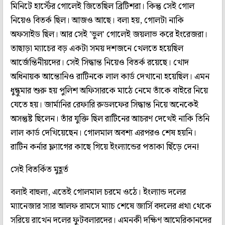
মিনিটে হার্স্টের গোলেই জিতেছিল ব্রিটিশরা। কিন্তু সেই গোল
নিয়েও বিতর্ক ছিল। আজও আছে। বলা হয়, গোলটা নাকি
অফসাইড ছিল। আর সেই 'ভুল' গোলেই জয়লাভ করে ইংরেজরা।
তাছাড়া ম্যাচের বড় একটা সময় দশজনে খেলতে হয়েছিল
আর্জেন্তিনীয়দের। সেই সিদ্ধান্ত নিয়েও বিতর্ক রয়েছে। খোদ
অধিনায়ক আন্তোনিও রাটিনকে লাল কার্ড দেখানো হয়েছিল। এমন
ধুন্ধুমার শুরু হয় পুলিশ অফিসারকে মাঠে নেমে তাঁকে বাইরে নিয়ে
যেতে হয়। জার্মানির রেফারি রুডলফের সিদ্ধান্ত নিয়ে অনেকেই
অসন্তুষ্ট ছিলেন। তাঁর যুক্তি ছিল রাটিনের আচরণ দেখেই নাকি তিনি
লাল কার্ড দেখিয়েছেন। গোলমাল অবশ্য এরপরও শেষ হয়নি।
রাটিন কর্নার ফ্ল্যাগের কাছে গিয়ে ইংল্যান্ডের পতাকা ছিঁড়ে দেন!
সেই বিতর্কিত মুহূর্ত
বলাই বাহুল্য, এতেই গোলমাল চরমে ওঠে। ইংল্যান্ড দলের
ম্যানেজার স্যার আলফ রামসে ম্যাচ শেষে জার্সি বদলের প্রথা থেকে
সরিয়ে রাখেন দলের ফুটবলারদের। এমনকী দক্ষিণ আমেরিকানদের