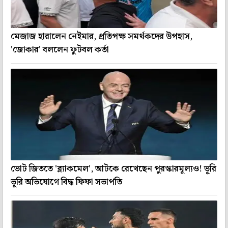
মেজাজ হারালেন নেইমার, প্রতিপক্ষ সমর্থকদের উপহাস,
'জোকার' বললেন ফুটবল কর্তা
ভোট জিততে 'ব্ল্যাকমেল', আটকে রেখেছেন পুরস্কারমূল্যও! ভূরি
ভূরি অভিযোগে বিদ্ধ ফিফা সভাপতি