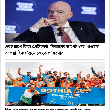
প্রবল চাপে ফিফা প্রেসিডেন্ট, নির্বাচনের আগেই ধাক্কা খাওয়ার
আশঙ্কা, ইনফান্তিনোকে তোপ ফিগোর