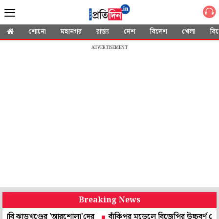
শোনো
মহানগর
রাজ্য
দেশ
বিদেশ
খেলা
বি
ADVERTISEMENT
Breaking News
ঝাড়খণ্ডের 'আরশোলা'দের
বাঁকিপুর মডেলে বিজেপির উচ্চবর্ণ ভোটব্যাঙ্কে থা