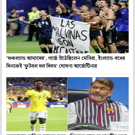
'ফকল্যান্ড আমাদের', গর্জে উঠেছিলেন মেসিরা, ইংল্যান্ড-বধের
দিনকেই 'ফুটবল দল দিবস' ঘোষণা আর্জেন্টিনার