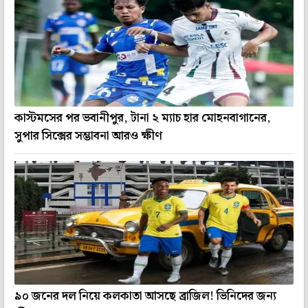
কাস্টমসের পর ভবানীপুর, টানা ২ ম্যাচ হার মোহনবাগানের,
সুপার সিক্সের সম্ভাবনা আরও ক্ষীণ
৯০ জনের দল নিয়ে কলকাতা আসছে ব্রাজিল! ভিনিদের জন্য