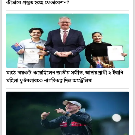
কীভাবে প্রস্তুত হচ্ছে ফেডারেশন?
মাঠে ‘বয়কট’ করেছিলেন জাতীয় সঙ্গীত, আশ্রয়প্রার্থী ২ ইরানি
মহিলা ফুটবলারকে নাগরিকত্ব দিল অস্ট্রেলিয়া