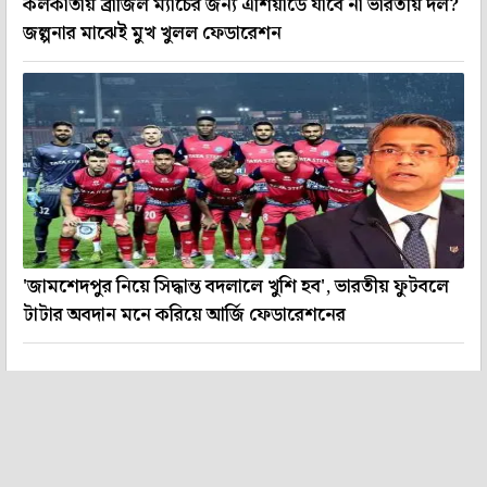
কলকাতায় ব্রাজিল ম্যাচের জন্য এশিয়াডে যাবে না ভারতীয় দল?
জল্পনার মাঝেই মুখ খুলল ফেডারেশন
'জামশেদপুর নিয়ে সিদ্ধান্ত বদলালে খুশি হব', ভারতীয় ফুটবলে
টাটার অবদান মনে করিয়ে আর্জি ফেডারেশনের