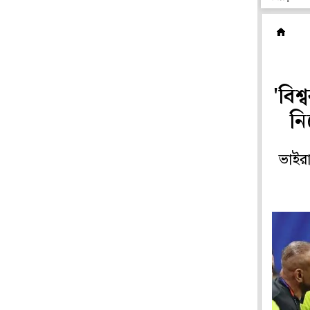
ফ
'বি
নি
ভাইরা