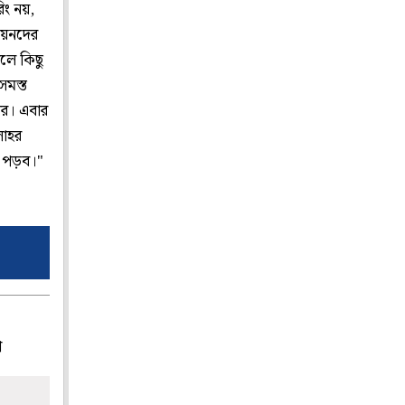
িং নয়,
পিয়নদের
লে কিছু
সমস্ত
শর। এবার
লাহর
য় পড়ব।"
প