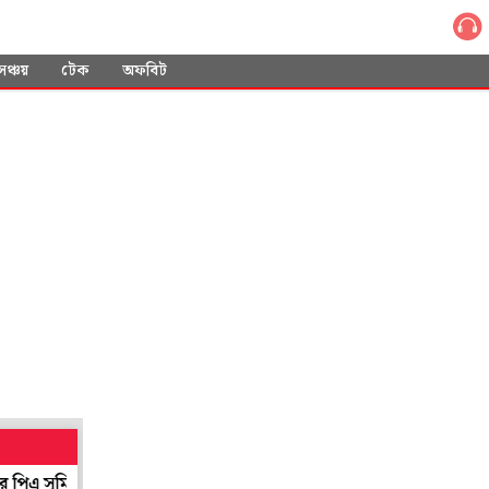
সঞ্চয়
টেক
অফবিট
সুমিত রায়ের
পালাবদলের বাংলায় শিল্পায়নে গতি! মুম্বইয়ে টাটার সঙ্গে শিল