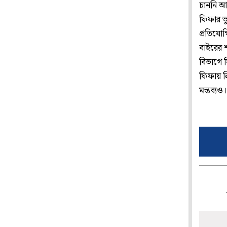
চাননি আ
ফিফার ভূ
প্রতিযো
বাইরের শ
বিভাগে 
ফিফায় ল
মন্তব্য