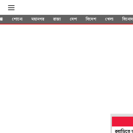
শোনো
মহানগর
রাজ্য
দেশ
বিদেশ
খেলা
বিনো
রাজ্য STF-র স্ক্যানারে টুলু মণ্ডল, পাড়ুইয়ে টুলুর শ্বশুরবাড়িতে তল্লাশি, 