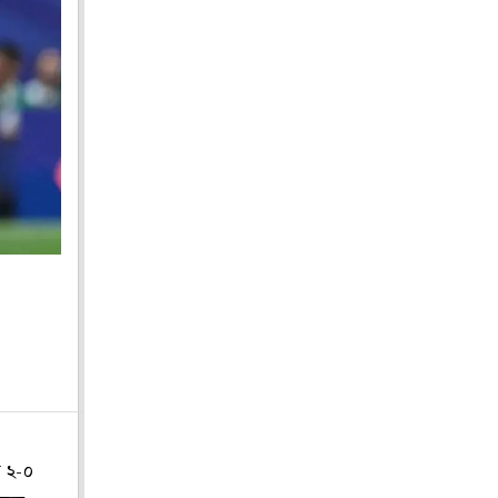
ত ২-০