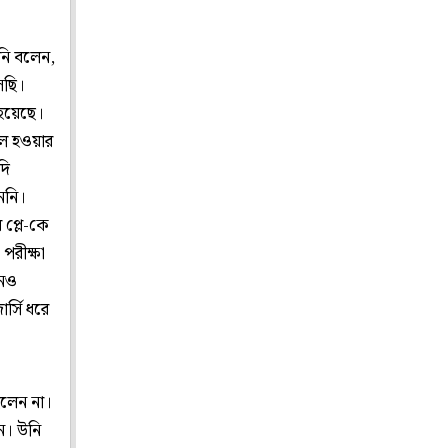
নি বলেন,
েছি।
 হয়েছে।
োল হওয়ার
দি
ননি।
 প্লে-কে
পরীক্ষা
নেও
্সি ধরে
িলেন না।
েন। উনি