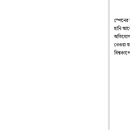
স্পেনের
হানি আবো
অভিযোগ জ
নেওয়া হ
বিশ্বকা