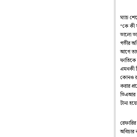
ম্যাচ শ
“কে কী 
ভালো ভা
গভীর অব
আগে তাদে
ফাতিকে ফ
এমনকী ভ
কোনও রক
করার প্
ভিএআর প
টানা হয়
রেফারির
অবিচার ক