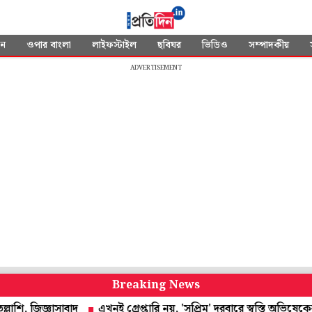
দন
ওপার বাংলা
লাইফস্টাইল
ছবিঘর
ভিডিও
সম্পাদকীয়
ADVERTISEMENT
Breaking News
জিজ্ঞাসাবাদ
এখনই গ্রেপ্তারি নয়, 'সুপ্রিম' দরবারে স্বস্তি অভিষেকের পিএ 