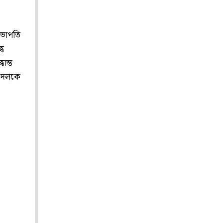
সভাপতি
ধে
ান্ত
ং দলকে