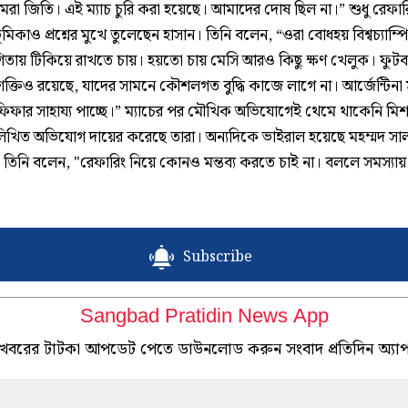
মরা জিতি। এই ম্যাচ চুরি করা হয়েছে। আমাদের দোষ ছিল না।” শুধু রেফার
মিকাও প্রশ্নের মুখে তুলেছেন হাসান। তিনি বলেন, “ওরা বোধহয় বিশ্বচ্যাম্
গিতায় টিকিয়ে রাখতে চায়। হয়তো চায় মেসি আরও কিছু ক্ষণ খেলুক। ফুটব
ক্তিও রয়েছে, যাদের সামনে কৌশলগত বুদ্ধি কাজে লাগে না। আর্জেন্টিনা 
ফিফার সাহায্য পাচ্ছে।” ম্যাচের পর মৌখিক অভিযোগেই থেমে থাকেনি মি
িখিত অভিযোগ দায়ের করেছে তারা। অন্যদিকে ভাইরাল হয়েছে মহম্মদ সা
ও। তিনি বলেন, "রেফারিং নিয়ে কোনও মন্তব্য করতে চাই না। বললে সমস্যা
Subscribe
Sangbad Pratidin News App
খবরের টাটকা আপডেট পেতে ডাউনলোড করুন সংবাদ প্রতিদিন অ্যা