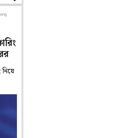
eing
ারিং
রের
ং নিয়ে