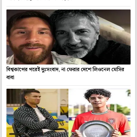
বিশ্বকাপের পরেই দুঃসংবাদ, না ফেরার দেশে লিওনেল মেসির
বাবা