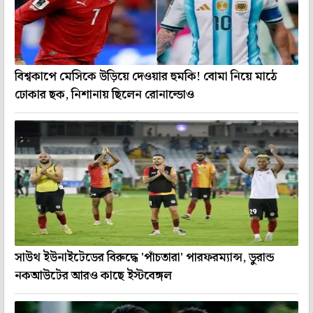
বিশ্বকাপে মেসিকে উড়িয়ে দেওয়ার হুমকি! বোমা নিয়ে মাঠে
ঢোকার ছক, নিশানায় ছিলেন রোনাল্ডোও
সাউথ ইউনাইটেডের বিরুদ্ধে 'পাঁচতারা' পারফরম্যান্স, ডুরান্ড
নকআউটের আরও কাছে ইস্টবেঙ্গল