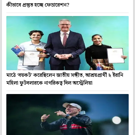
কীভাবে প্রস্তুত হচ্ছে ফেডারেশন?
মাঠে ‘বয়কট’ করেছিলেন জাতীয় সঙ্গীত, আশ্রয়প্রার্থী ২ ইরানি
মহিলা ফুটবলারকে নাগরিকত্ব দিল অস্ট্রেলিয়া