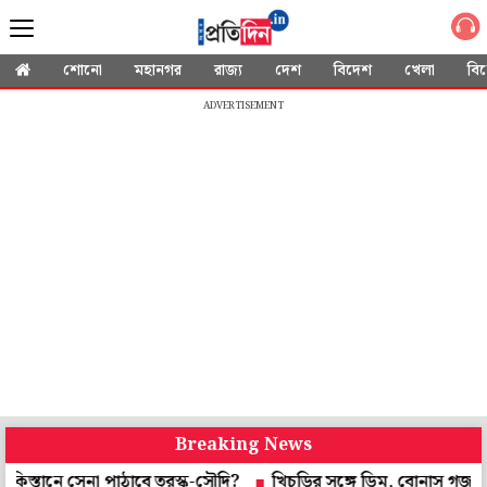
শোনো
মহানগর
রাজ্য
দেশ
বিদেশ
খেলা
বি
ADVERTISEMENT
Breaking News
ে সেনা পাঠাবে তুরস্ক-সৌদি?
খিচুড়ির সঙ্গে ডিম, বোনাস গজা, শনিবারের 