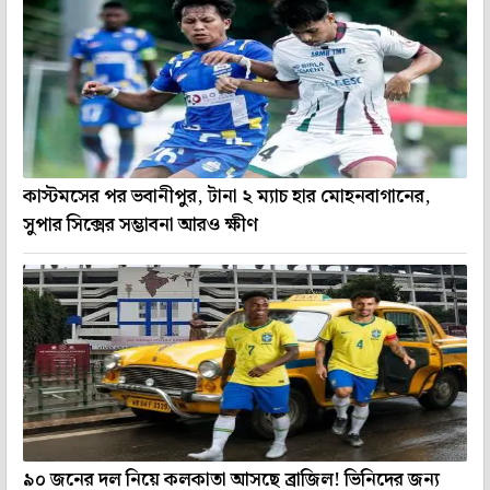
কাস্টমসের পর ভবানীপুর, টানা ২ ম্যাচ হার মোহনবাগানের,
সুপার সিক্সের সম্ভাবনা আরও ক্ষীণ
৯০ জনের দল নিয়ে কলকাতা আসছে ব্রাজিল! ভিনিদের জন্য