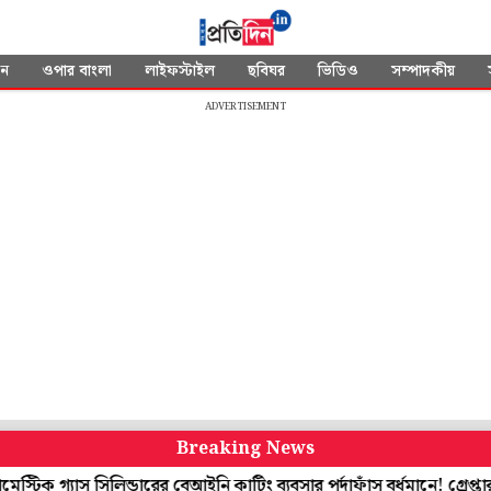
দন
ওপার বাংলা
লাইফস্টাইল
ছবিঘর
ভিডিও
সম্পাদকীয়
ADVERTISEMENT
Breaking News
যাস সিলিন্ডারের বেআইনি কাটিং ব্যবসার পর্দাফাঁস বর্ধমানে! গ্রেপ্তার কারবার