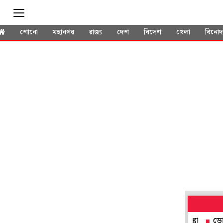
শোনো
মহানগর
রাজ্য
দেশ
বিদেশ
খেলা
বিনো
র মধ্যেই জোড়া টেস্ট নিয়ে বিরাট সিদ্ধান্ত নিল শ্রীলঙ্কা
ডোমেস্টিক গ্