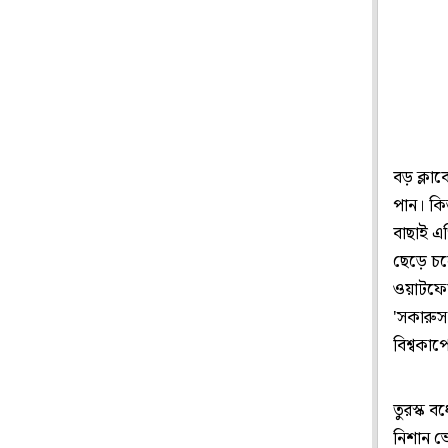
বড় ক্লাব
পান। কিন
বাছাই এগ
ছেড়ে চলে
ওয়াটফোর
'সকারুস
বিশ্বকাপ
তুরস্ক ব
নিশান ভে