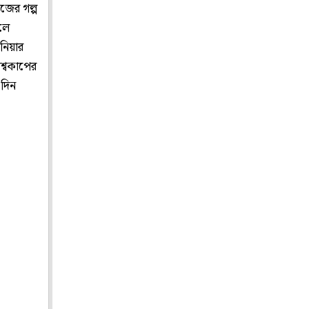
িজের গল্প
োলে
ানিয়ার
শ্বকাপের
এদিন