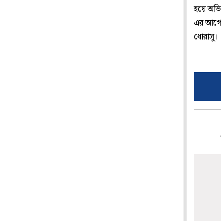
হয়ে অভি
এর আগে 
ধোরাসু।