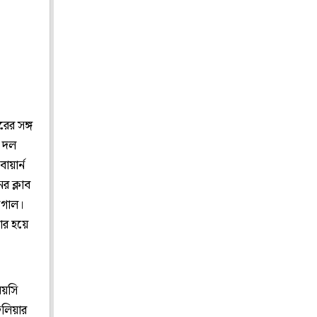
রের সঙ্গ
প দল
ায়ার্ন
র ক্লাব
 গোল।
ার হয়ে
বয়সি
েলিয়ার