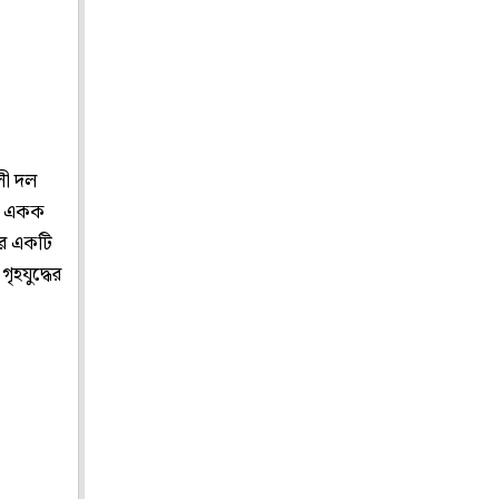
লী দল
টে একক
ার একটি
ৃহযুদ্ধের