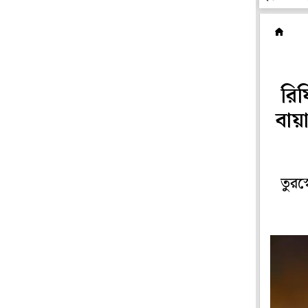
ফ
রিফ
বায়
তুরস