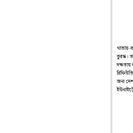
খাতায়-ক
তুরস্ক।
দক্ষতায় 
রিফিউজি 
জন্য দে
ইউনাইটে