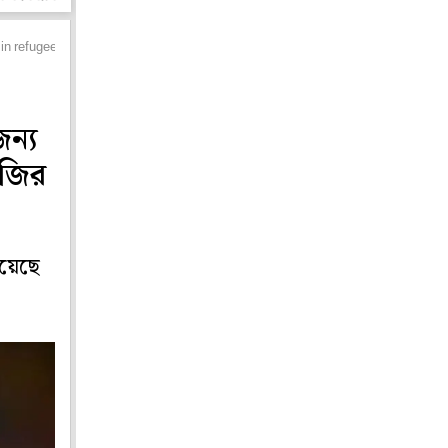
n in refugee camp
জন্য
নজির
িয়েছে