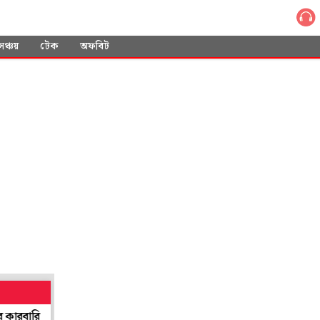
সঞ্চয়
টেক
অফবিট
ি
'ফকল্যান্ড আমাদের', গর্জে উঠেছিলেন মেসিরা, ইংল্যান্ড-বধের দিনকে