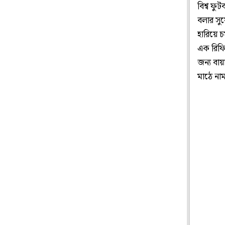
বিশ্ব ফু
বলার সু
হারিয়ে চ
এক রিফি
জন্য বায়
মাঠে নাম