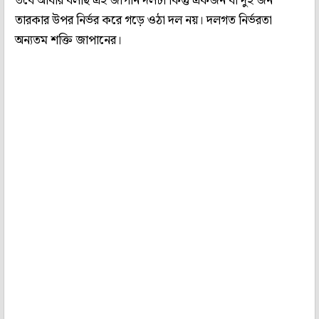
তবে আবার বলছি এই জাপান দলটা কিন্তু একজন বা দুই জন
তারকার উপর নির্ভর করে গড়ে ওঠা দল নয়। দলগত নির্ভরতা
অন্যতম শক্তি জাপানের।