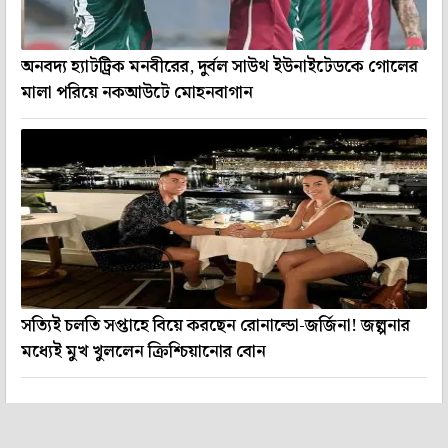
অনবদ্য হ্যাটট্রিক মনবীরের, দুর্বল সাউথ ইউনাইটেডকে গোলের
মালা পরিয়ে নকআউটে মোহনবাগান
সত্যিই চলতি সপ্তাহে বিয়ে করছেন রোনাল্ডো-জর্জিনা! জল্পনার
মধ্যেই মুখ খুললেন ক্রিশ্চিয়ানোর বোন