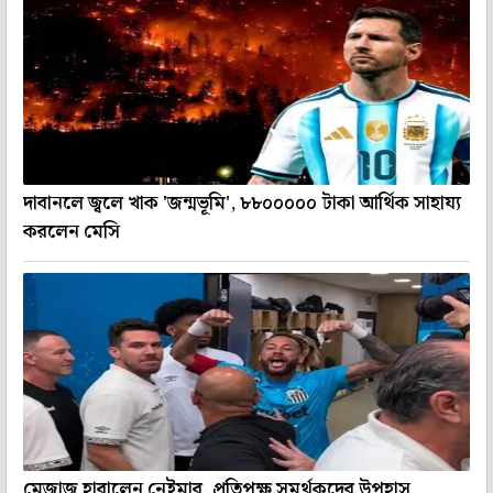
দাবানলে জ্বলে খাক 'জন্মভূমি', ৮৮০০০০০ টাকা আর্থিক সাহায্য
করলেন মেসি
মেজাজ হারালেন নেইমার, প্রতিপক্ষ সমর্থকদের উপহাস,