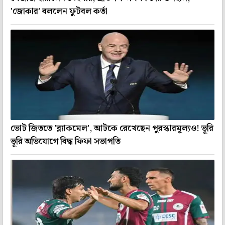
'জোকার' বললেন ফুটবল কর্তা
ভোট জিততে 'ব্ল্যাকমেল', আটকে রেখেছেন পুরস্কারমূল্যও! ভূরি
ভূরি অভিযোগে বিদ্ধ ফিফা সভাপতি