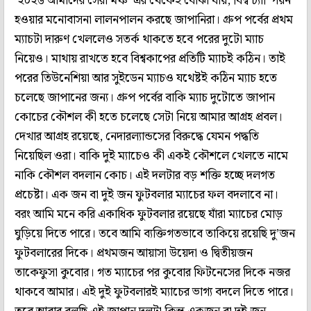
‘২০২৬ আমাদের সেরা মঞ্চ’ এর থেকেই বোঝা যায়, বিশ্ব চ্যাম্পিয়ন
হওয়ার মনোবাসনা লালনপালন করছে জাপানিরা। গ্রুপ পর্বের প্রথম
ম্যাচটা দারুণ খেললেও সতর্ক থাকতে হবে পরের দুটো ম্যাচ
নিয়েও। মাথায় রাখতে হবে বিশ্বকাপের প্রতিটি ম্যাচই কঠিন। তাই
পরের তিউনেশিয়া আর সুইডেন ম্যাচও যথেষ্টই কঠিন ম্যাচ হতে
চলেছে জাপানের জন্য। গ্রুপ পর্বের বাকি ম্যাচ দুটোতে জাপান
কোচের কৌশল কী হতে চলেছে সেটা নিয়ে আমার আগ্রহ প্রবল।
দেখার আগ্রহ রয়েছে, নেদারল্যান্ডসের বিরুদ্ধে যেমন পদ্ধতি
নিয়েছিল ওরা। বাকি দুই ম্যাচেও কী একই কৌশলে খেলতে নামে
নাকি কৌশল বদলান কোচ। এই দলটার বড় শক্তি হচ্ছে দলগত
প্রচেষ্টা। এক জন বা দুই জন ফুটবলার ম্যাচের ফল বদলাবে না।
বরং আমি মনে করি একাধিক ফুটবলার রয়েছে যাঁরা ম্যাচের মোড়
ঘুড়িয়ে দিতে পারে। তবে আমি ব্যক্তিগতভাবে তাকিয়ে রয়েছি দু’জন
ফুটবলারের দিকে। প্রথমজন আয়াসা উয়েদা ও দ্বিতীয়জন
তাকেফুসা কুবোর। গত ম্যাচের পর কুবোর ফিটনেসের দিকে নজর
থাকবে আমার। এই দুই ফুটবলারই ম্যাচের ভাগ্য বদলে দিতে পারে।