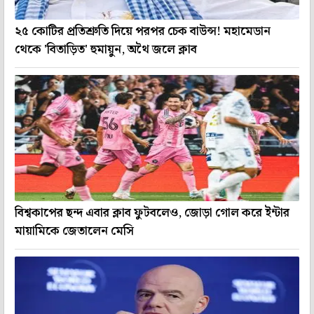
২৫ কোটির প্রতিশ্রুতি দিয়ে পরপর চেক বাউন্স! মহামেডান
থেকে 'বিতাড়িত' হুমায়ুন, অথৈ জলে ক্লাব
বিশ্বকাপের ছন্দ এবার ক্লাব ফুটবলেও, জোড়া গোল করে ইন্টার
মায়ামিকে জেতালেন মেসি