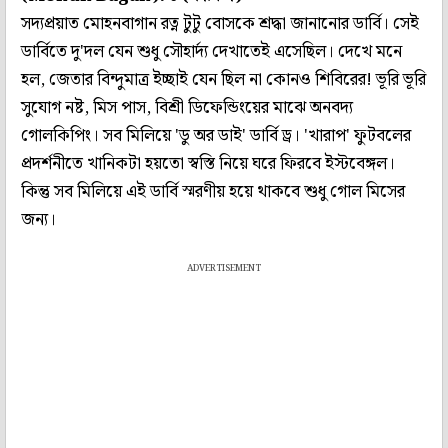
সদ্যপ্রয়াত মোহনবাগান রত্ন টুটু বোসকে শ্রদ্ধা জানানোর ডার্বি। সেই
ডার্বিতে দু'দল যেন শুধু সৌহার্দ্য দেখাতেই এসেছিল। দেখে মনে
হল, জেতার বিন্দুমাত্র ইচ্ছাই যেন ছিল না কোনও শিবিরের! ভূরি ভূরি
সুযোগ নষ্ট, মিস পাস, বিশ্রী ডিফেন্ডিংয়ের মাঝে অনবদ্য
গোলকিপিং। সব মিলিয়ে 'ডু অর ডাই' ডার্বি ড্র। 'খারাপ' ফুটবলের
প্রদর্শনীতে খানিকটা হয়তো স্বস্তি নিয়ে ঘরে ফিরবে ইস্টবেঙ্গল।
কিন্তু সব মিলিয়ে এই ডার্বি স্মরণীয় হয়ে থাকবে শুধু গোল মিসের
জন্য।
ADVERTISEMENT