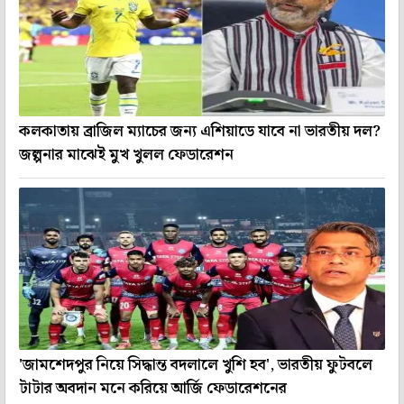
কলকাতায় ব্রাজিল ম্যাচের জন্য এশিয়াডে যাবে না ভারতীয় দল?
জল্পনার মাঝেই মুখ খুলল ফেডারেশন
'জামশেদপুর নিয়ে সিদ্ধান্ত বদলালে খুশি হব', ভারতীয় ফুটবলে
টাটার অবদান মনে করিয়ে আর্জি ফেডারেশনের