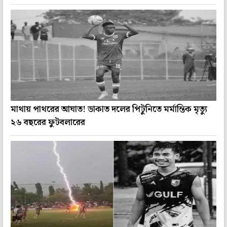
মাথায় পাথরের আঘাত! ডাকাত দলের পিটুনিতে মর্মান্তিক মৃত্যু
২৬ বছরের ফুটবলারের