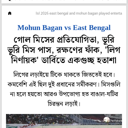
ফুটবল
Isl 2026 east bengal and mohun bagan played entertaini
Mohun Bagan vs East Bengal
গোল মিসের প্রতিযোগিতা, ভূরি
ভূরি মিস পাস, রক্ষণের ফাঁক, 'লিগ
নির্ণায়ক' ডার্বিতে একগুচ্ছ হতাশা
লিগের লড়াইয়ে টিকে থাকতে জিততেই হবে।
কমবেশি এই ছিল দুই প্রধানের সমীকরণ। মিসগুলি
না হলে হয়তো আরও উপভোগ্য হত বাঙাল-ঘটির
চিরন্তন লড়াই।