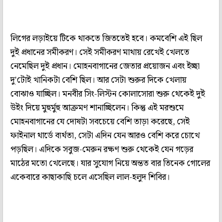
লিগের লড়াইয়ে টিকে থাকতে জিততেই হবে। কমবেশি এই ছিল
দুই প্রধানের সমীকরণ। সেই সমীকরণ মাথায় রেখেই খেলতে
নেমেছিল দুই প্রধান। মোহনবাগানের জেতার প্রয়োজন এবং ইচ্ছা
দু'টোই খানিকটা বেশি ছিল। আর সেটা শুরুর দিকে খেলায়
বোঝাও যাচ্ছিল। মনবীর সিং-লিস্টন কোলাসোরা শুরু থেকেই দুই
উইং দিয়ে মুহুর্মুহু আক্রমণ শানাচ্ছিলেন। কিন্তু এই মরশুমে
মোহনবাগানের যে দোষটা সবচেয়ে বেশি তাড়া করেছে, সেই
ফাইনাল থার্ডে ব্যর্থতা, সেটা এদিন যেন আরও বেশি করে চোখে
পড়ছিল। এদিকে সবুজ-মেরুন রক্ষণ শুরু থেকেই যেন গড়ের
মাঠের মতো খেলেছে। যার সুযোগ নিয়ে অন্তত বার তিনেক গোলের
একেবারে কাছাকাছি চলে এসেছিল লাল-হলুদ শিবির।