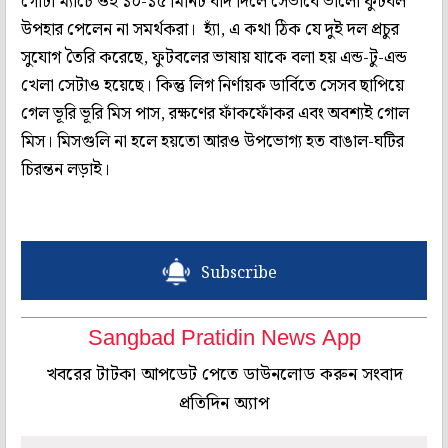
গোটা ম্যাচে ওই ১০-১৫ মিনিট বাদ দিলে সেভাবে ভালো ফুটবল
উপহার পেলেন না সমর্থকরা। হ্যাঁ, এ কথা ঠিক যে দুই দল প্রচুর
সুযোগ তৈরি করেছে, ফুটবলের ভাষায় যাকে বলা হয় এন্ড-টু-এন্ড
খেলা সেটাও হয়েছে। কিন্তু লিগ নির্ণায়ক ডার্বিতে সেসব ছাপিয়ে
গেল ভূরি ভূরি মিস পাস, রক্ষণের ফাঁকফোঁকর এবং অবশ্যই গোল
মিস। মিসগুলি না হলে হয়তো আরও উপভোগ্য হত বাঙাল-ঘটির
চিরন্তন লড়াই।
Subscribe
Sangbad Pratidin News App
খবরের টাটকা আপডেট পেতে ডাউনলোড করুন সংবাদ
প্রতিদিন অ্যাপ