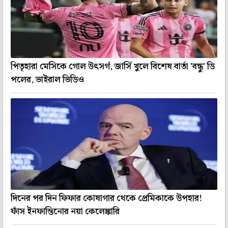
পিতৃহারা মেসিকে গোল উৎসর্গ, জার্সি খুলে বিশেষ বার্তা 'বন্ধু' ডি
পলের, ভাইরাল ভিডিও
দিনের পর দিন ফিফার কোষাগার থেকে প্রেমিকাকে উপহার!
ফাঁস ইনফান্তিনোর নয়া কেলেঙ্কারি