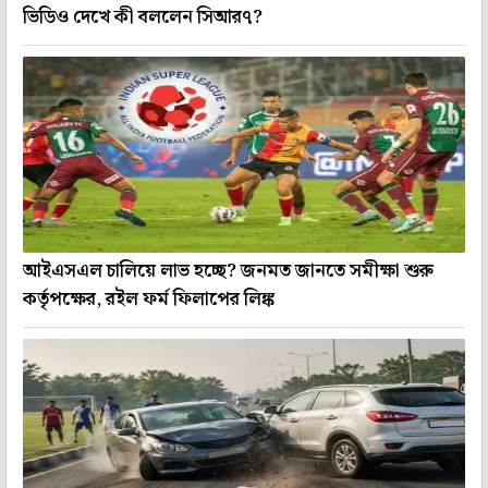
ভিডিও দেখে কী বললেন সিআর৭?
আইএসএল চালিয়ে লাভ হচ্ছে? জনমত জানতে সমীক্ষা শুরু
কর্তৃপক্ষের, রইল ফর্ম ফিলাপের লিঙ্ক