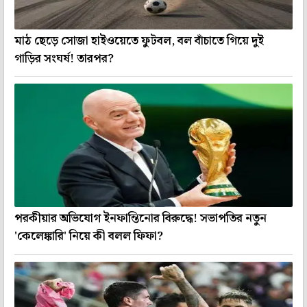
মাঠ ছেড়ে সোজা হাইওয়েতে ফুটবল, বল বাঁচাতে গিয়ে দুই
গাড়ির সংঘর্ষ! তারপর?
পরকীয়ার অভিযোগ ইনফান্তিনোর বিরুদ্ধে! সভাপতির নতুন
'কেলেঙ্কারি' নিয়ে কী বলল ফিফা?