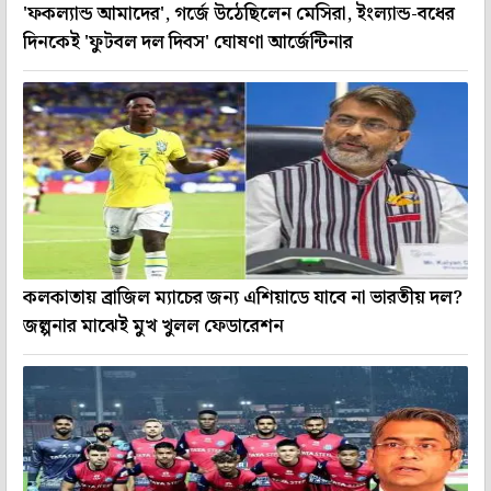
'ফকল্যান্ড আমাদের', গর্জে উঠেছিলেন মেসিরা, ইংল্যান্ড-বধের
দিনকেই 'ফুটবল দল দিবস' ঘোষণা আর্জেন্টিনার
কলকাতায় ব্রাজিল ম্যাচের জন্য এশিয়াডে যাবে না ভারতীয় দল?
জল্পনার মাঝেই মুখ খুলল ফেডারেশন