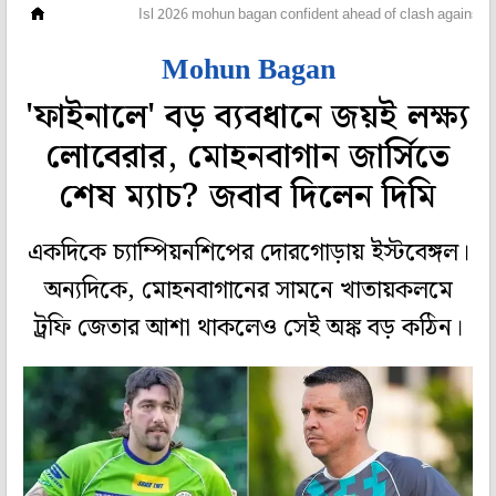
ফুটবল
Isl 2026 mohun bagan confident ahead of clash against sp
Mohun Bagan
'ফাইনালে' বড় ব্যবধানে জয়ই লক্ষ্য
লোবেরার, মোহনবাগান জার্সিতে
শেষ ম্যাচ? জবাব দিলেন দিমি
একদিকে চ্যাম্পিয়নশিপের দোরগোড়ায় ইস্টবেঙ্গল।
অন্যদিকে, মোহনবাগানের সামনে খাতায়কলমে
ট্রফি জেতার আশা থাকলেও সেই অঙ্ক বড় কঠিন।