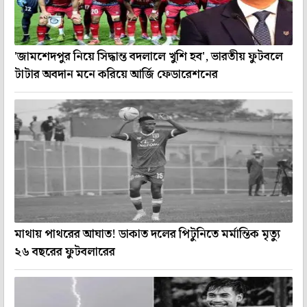
'জামশেদপুর নিয়ে সিদ্ধান্ত বদলালে খুশি হব', ভারতীয় ফুটবলে
টাটার অবদান মনে করিয়ে আর্জি ফেডারেশনের
মাথায় পাথরের আঘাত! ডাকাত দলের পিটুনিতে মর্মান্তিক মৃত্যু
২৬ বছরের ফুটবলারের