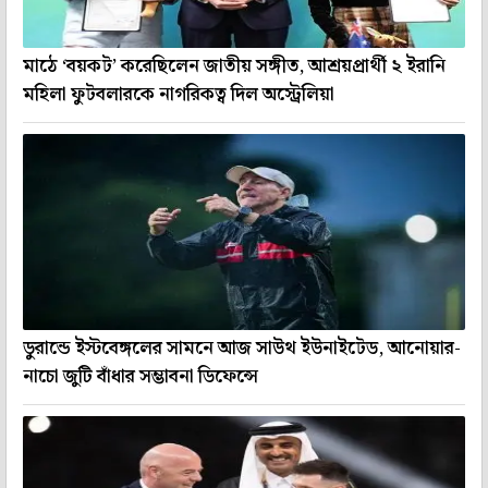
মাঠে ‘বয়কট’ করেছিলেন জাতীয় সঙ্গীত, আশ্রয়প্রার্থী ২ ইরানি
মহিলা ফুটবলারকে নাগরিকত্ব দিল অস্ট্রেলিয়া
ডুরান্ডে ইস্টবেঙ্গলের সামনে আজ সাউথ ইউনাইটেড, আনোয়ার-
নাচো জুটি বাঁধার সম্ভাবনা ডিফেন্সে