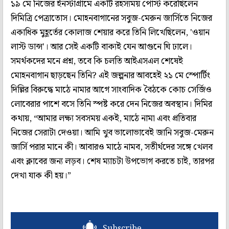
১৯ মে নিজের ইনস্টাগ্রামে একটি রহস্যময় পোস্ট করেছিলেন
দিমিত্রি পেত্রাতোস। মোহনবাগানের সবুজ-মেরুন জার্সিতে নিজের
একাধিক মুহূর্তের কোলাজ শেয়ার করে তিনি লিখেছিলেন, 'ওয়ান
লাস্ট ডান্স'। আর সেই একটি বাক্যই যেন আগুনে ঘি ঢালে।
সমর্থকদের মনে প্রশ্ন, তবে কি চলতি আইএসএল শেষেই
মোহনবাগান ছাড়ছেন তিনি? এই জল্পনার আবহেই ২১ মে স্পোর্টিং
দিল্লির বিরুদ্ধে মাঠে নামার আগে সাংবাদিক বৈঠকে কোচ সের্জিও
লোবেরার পাশে বসে তিনি স্পষ্ট করে দেন নিজের অবস্থান। দিমির
কথায়, “আমার লক্ষ্য সবসময় একই, মাঠে নামা এবং প্রতিবার
নিজের সেরাটা দেওয়া। আমি খুব ভালোভাবেই জানি সবুজ-মেরুন
জার্সি পরার মানে কী। আবারও মাঠে নামব, সতীর্থদের সঙ্গে খেলব
এবং ক্লাবের জন্য লড়ব। শেষ ম্যাচটা উপভোগ করতে চাই, তারপর
দেখা যাক কী হয়।”
Subscribe