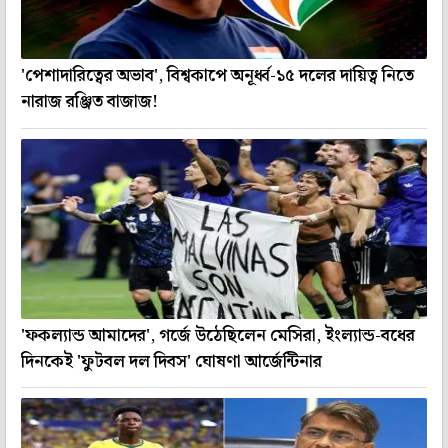
'পেশাদারিত্বের অভাব', বিশ্বকাপে অনূর্ধ্ব-১৫ দলের দায়িত্ব নিতে
নারাজ রঞ্জিত বাজাজ!
'ফকল্যান্ড আমাদের', গর্জে উঠেছিলেন মেসিরা, ইংল্যান্ড-বধের
দিনকেই 'ফুটবল দল দিবস' ঘোষণা আর্জেন্টিনার