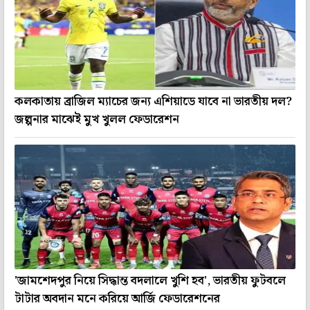
কলকাতায় ব্রাজিল ম্যাচের জন্য এশিয়াডে যাবে না ভারতীয় দল?
জল্পনার মাঝেই মুখ খুলল ফেডারেশন
'জামশেদপুর নিয়ে সিদ্ধান্ত বদলালে খুশি হব', ভারতীয় ফুটবলে
টাটার অবদান মনে করিয়ে আর্জি ফেডারেশনের