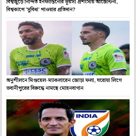
বিশ্বজুড়ে নিন্দিত ইনফান্তিনোর ভূয়সী প্রশংসায় আর্জেন্টিনা,
বিশ্বকাপে 'সুবিধা' পাওয়ার প্রতিদান?
অনুশীলনে মিগুয়েল-ম্যাকলারেন জোড়া ফলা, ঘরোয়া লিগে
ভবানীপুরের বিরুদ্ধে নামছে মোহনবাগান