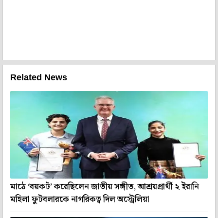
Related News
মাঠে ‘বয়কট’ করেছিলেন জাতীয় সঙ্গীত, আশ্রয়প্রার্থী ২ ইরানি
মহিলা ফুটবলারকে নাগরিকত্ব দিল অস্ট্রেলিয়া