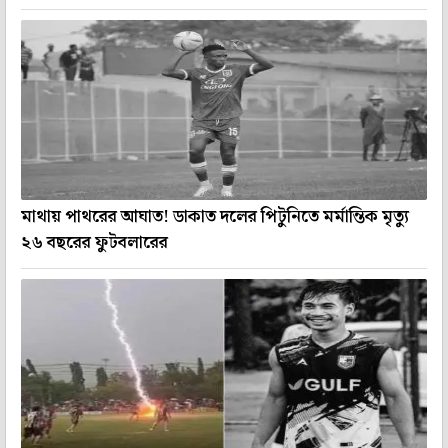
মাথায় পাথরের আঘাত! ডাকাত দলের পিটুনিতে মর্মান্তিক মৃত্যু
২৬ বছরের ফুটবলারের