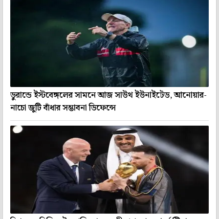
ডুরান্ডে ইস্টবেঙ্গলের সামনে আজ সাউথ ইউনাইটেড, আনোয়ার-
নাচো জুটি বাঁধার সম্ভাবনা ডিফেন্সে