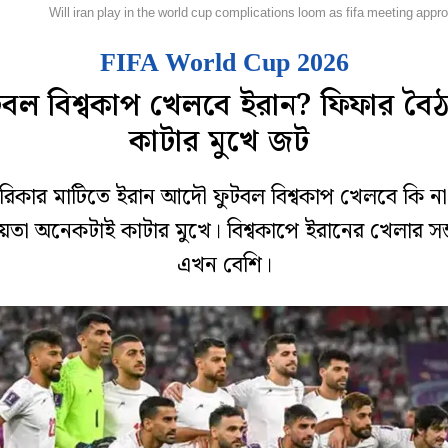
ুটবল
Will iran play in the world cup complications loom as fifa meeting app
FIFA World Cup 2026
টবল বিশ্বকাপ খেলবে ইরান? ফিফার বৈ
কাটার মুখে জট
িকার মাটিতে ইরান আদৌ ফুটবল বিশ্বকাপ খেলবে কি না
চয়তা অনেকটাই কাটার মুখে। বিশ্বকাপে ইরানের খেলার সম্
এখন বেশি।