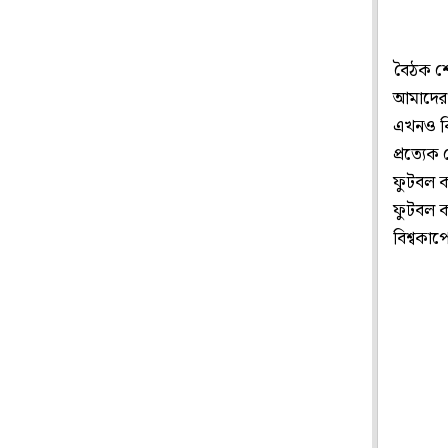
বৈঠক শেষ
আমাদের 
এখনও কি
প্রত্যে
ফুটবল ক
ফুটবল ক
বিশ্বকা