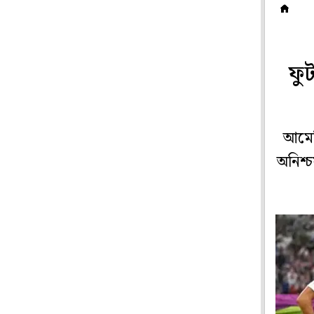
ফ
ফু
আমের
অনিশ্