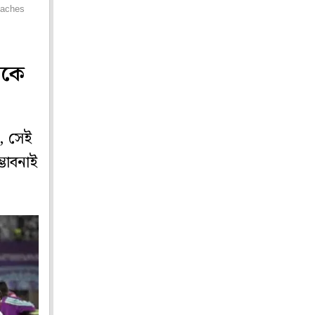
roaches
ঠকে
, সেই
ভাবনাই