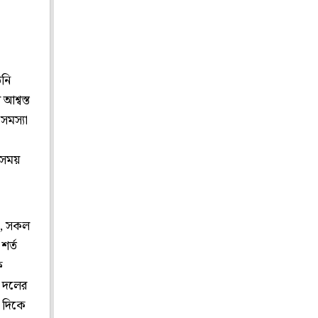
িনি
শ্বস্ত
সমস্যা
ি সময়
ার, সকল
শর্ত
ক
ল দলের
ন দিকে