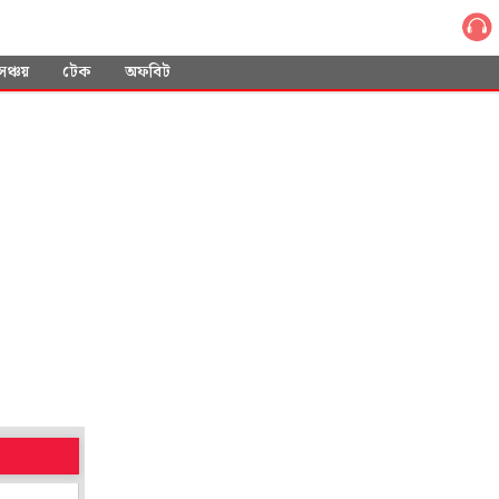
সঞ্চয়
টেক
অফবিট