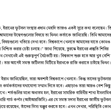
ে, ইরানের ফুটবল সংস্থার প্রধান মেহদি তাজও একই সুরে কথা বলেছেন। ত
আমাদের উদ্বেগগুলোর বিষয়ে তা ফিফা কর্তাকে জানিয়েছি। তিনি আমাদের আ
 বিষয়গুলো খতিয়ে দেখা হবে। বিশ্বকাপে খেলতে আমাদের যাতে কোনও 
া নিশ্চিত করার চেষ্টা চলছে।" জানা গিয়েছে, তুরস্কে ইরানের প্রস্তুতি শিবির
ন সেখানেই এই গুরুত্বপূর্ণ বৈঠকটি হয়। বিশ্বকাপ শুরু হতে আর খুব বেশ
ই। তার আগেই সমস্ত জটিলতা মিটিয়ে ইরানকে রাজি করাতে চাইছে ফিফা।
ইরান জানিয়েছিল, তারা অবশ‌্যই বিশ্বকাপে খেলবে। কিন্তু তাদের ফুটবল
বং কর্মকর্তাদের যথাযোগ‌্য সম্মান দিতে হবে। এছাড়াও তারা আরও বেশ কিছু 
খে। শর্তগুলির মধ্যে অন‌্যতম হল, ইরানের সামরিক বাহিনীর শাখা ইসলামি
শনারি গার্ড কর্পস (আইআরজিসি)-এর যে সমস্ত সদস‌্য ইরানের জাতীয় ফুটব
়িয়ে রয়েছেন, তাঁদের ভিসা মঞ্জুর করতে হবে। এখন দেখার, পরিস্থিতি কো