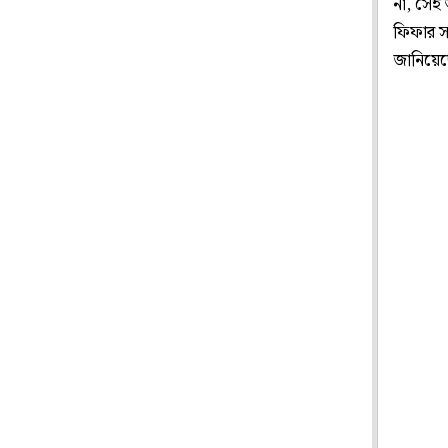
না, সেই
ফিফার সচ
জানিয়ে