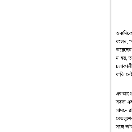
অন্যদিক
বলেন, "
করেছেন,
না হয়, ত
চলাকালী
বাকি নে
এর আগে 
সদস‌্য এ
সামনে রা
রেভল্যু
সঙ্গে জড