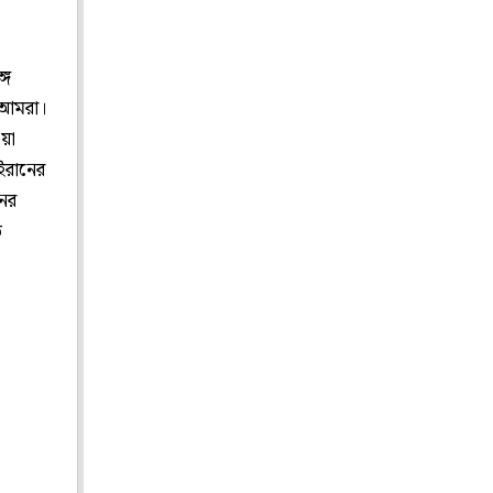
গে
 আমরা।
য়া
ইরানের
নের
ত