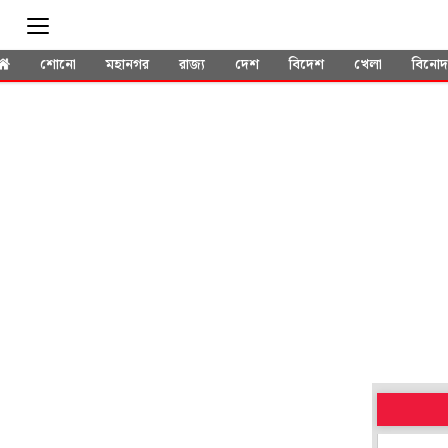
শোনো
মহানগর
রাজ্য
দেশ
বিদেশ
খেলা
বিনো