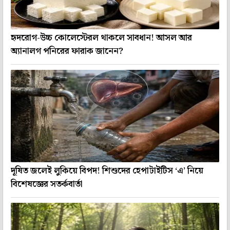
হৃদরোগ-উচ্চ কোলেস্টেরল থাকলে সাবধান! আসল আর
অ্যানালগ পনিরের ফারাক জানেন?
দূষিত জলেই লুকিয়ে বিপদ! শিশুদের হেপাটাইটিস ‘এ’ নিয়ে
বিশেষজ্ঞের সতর্কবার্তা