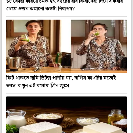
১৮ কেজি ঝরিয়ে চমক ৫৭ বছরের রবি কিষানের! দিনে একবার
খেয়ে ওজন কমানো কতটা নিরাপদ?
ফিট থাকতে দামি ডিটক্স পানীয় নয়, নার্গিস ফাখরির মতোই
ভরসা রাখুন এই ঘরোয়া গ্রিন জুসে