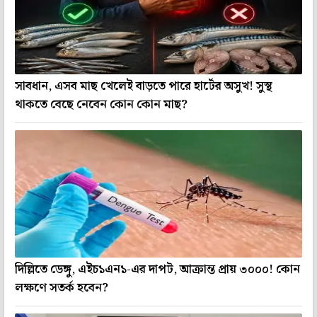
সাবধান, এসব মাছ খেলেই বাড়তে পারে হার্টের অসুখ! সুস্থ
থাকতে বেছে নেবেন কোন কোন মাছ?
দিল্লিতে ডেঙ্গু, এইচ১এন১-এর দাপট, আক্রান্ত প্রায় ৩০০০! কোন
লক্ষণে সতর্ক হবেন?