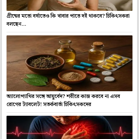
গ্রীষ্মের মতো বর্ষাতেও কি খাবার পাতে দই থাকবে? চিকিৎসকরা
বলছেন...
অ্যালোপ্যাথির সঙ্গে আয়ুর্বেদ? শরীরে কাজ করবে না এসব
রোগের ট্যাবলেট! সতর্কবার্তা চিকিৎসকদের