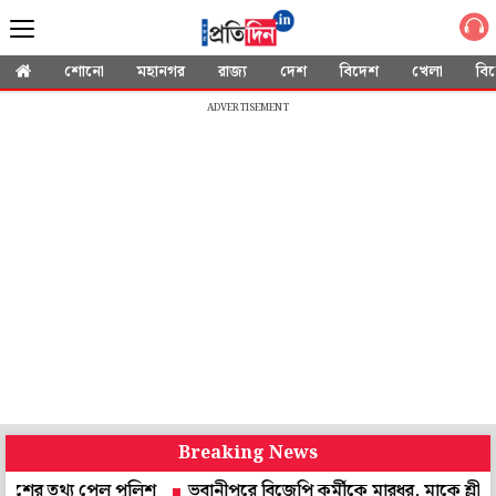
শোনো
মহানগর
রাজ্য
দেশ
বিদেশ
খেলা
বি
ADVERTISEMENT
Breaking News
য পেল পুলিশ
ভবানীপুরে বিজেপি কর্মীকে মারধর, মাকে শ্লীলতাহানি! প