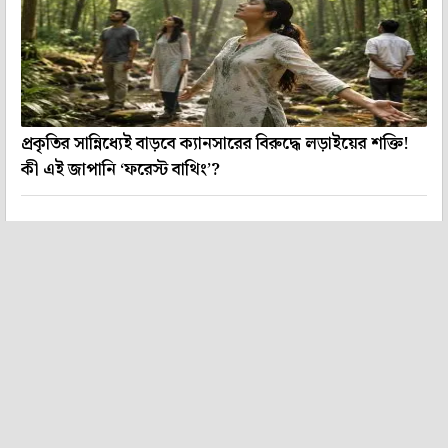
প্রকৃতির সান্নিধ্যেই বাড়বে ক্যানসারের বিরুদ্ধে লড়াইয়ের শক্তি!
কী এই জাপানি ‘ফরেস্ট বাথিং’?