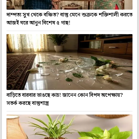
দাম্পত্য সুখ থেকে বঞ্চিত? বাস্তু মেনে শুক্রকে শক্তিশালী করতে
আজই ঘরে আনুন বিশেষ ৫ গাছ!
বাড়িতে বারবার ভাঙছে কাচ! জানেন কোন বিপদ অপেক্ষায়?
সতর্ক করছে বাস্তুশাস্ত্র