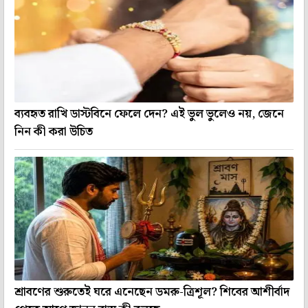
ব্যবহৃত রাখি ডাস্টবিনে ফেলে দেন? এই ভুল ভুলেও নয়, জেনে
নিন কী করা উচিত
শ্রাবণের শুরুতেই ঘরে এনেছেন ডমরু-ত্রিশূল? শিবের আশীর্বাদ