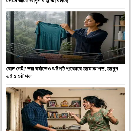
পেতে আগে জানুন বাস্তু কী বলছে
রোদ নেই? ভরা বর্ষাতেও ঝটপট শুকোবে জামাকাপড়, জানুন
এই ৫ কৌশল