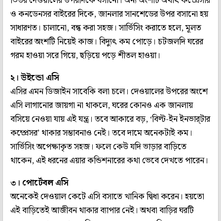
ভিতর দেওয়ালের উপরদিকে বসানো। অন্য অংশটি অর্থাৎ কম্প্রেসার
ও কনডেনসর বাইরের দিকে, জানলার সানশেডের উপর বসানো হয়
সাধারণত। চালানো, বন্ধ করা সহজ। সার্ভিসিং করাতে হলে, মূলত
বাইরের অংশটি নিয়েই কাজ। বিদ্যুৎ কম পোড়ে। চটজলদি ঘরের
গরম হাওয়া সরে গিয়ে, ছড়িয়ে পড়ে শীতল হাওয়া।
২। উইন্ডো এসি
এসির এমন ডিজাইন সাবেকি বলা চলে। দেওয়ালের উপরের অংশে
এসি লাগানোর জায়গা না থাকলে, ঘরের কোনও এক জানলায়
বসিয়ে নেওয়া যায় এই যন্ত্র। তবে আকারে বড়, ‘বিল্ট-ইন ইনভার্‌টার
কম্প্রেসর’ থাকার সম্ভাবনাও নেই। তবে দামে অনেকটাই কম।
সার্ভিসিং অপেক্ষাকৃত সহজ। ফলে কেউ যদি ভাড়ার বাড়িতে
থাকেন, এই ধরনের এয়ার কন্ডিশনারের কথা ভেবে দেখতে পারেন।
৩। পোর্টেবল এসি
অনেকেই দেওয়াল কেটে এসি বসাতে খানিক দ্বিধা করেন। হয়তো
এই বাড়িতেই আজীবন থাকার ব্যাপার নেই। অথবা বাড়ির ঘরটি