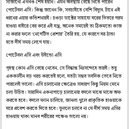
সাজানো এখনও শেষ হয়নি। এমন অবস্থায় বেছে নিতে পারেন
পোর্টেবল এসি। কিন্তু জানেন কি, সবচাইতে বেশি বিদ্যুৎ টানে এই
ধরনের এয়ার কন্ডিশনারই। চওড়া ডাক্টের সাহায্যে ঘরের ভিতরে গরম
হাওয়া বাইরে বের করে এই যন্ত্র, অনেক সময়েই তা ঠিকমতো কাজ
না করার ফলে ‘নেগেটিভ প্রেশার’ তৈরি হয়, যে কারণে ঘর ঠান্ডা
হতে দীর্ঘ সময় লেগে যায়।
পোর্টেবল এসি এবং উইন্ডো এসি
গৃহস্থ কোন এসি বেছে নেবেন, সে সিদ্ধান্ত নিঃসন্দেহে তারই। তবু
এককালীন বড় খরচ করতেই হলে, যতটা সম্ভব সবদিক ভেবে নিতে
পারলেই ভালো। এসি চালানোর ক্ষেত্রেও সাধারণ কিছু নিয়ম মেনে
চলা উচিত। সারাদিন একনাগাড়ে চালানোর বদলে মাঝে মাঝে অফ
করতে হবে। বদলে ফ্যান চালিয়ে, জানলা খুলে প্রাকৃতিক হাওয়াকে
ঘরে প্রবেশ করতে দিতে হবে। ভুললে চলবে না যে দীর্ঘ সময় এসির
হাওয়ায় থাকা মানব শরীরের পক্ষেও ভালো নয়।