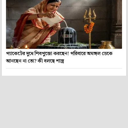
প্যাকেটের দুধে শিবপুজো করছেন! পরিবারে অমঙ্গল ডেকে
আনছেন না তো? কী বলছে শাস্ত্র