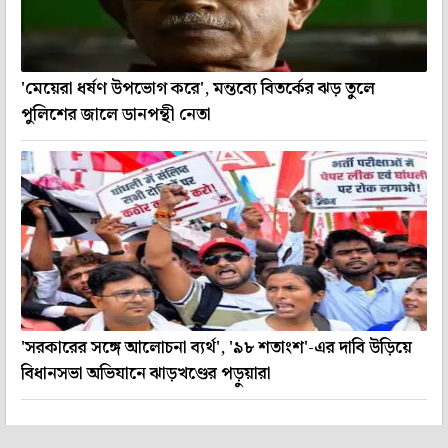
'মেয়েরা ধর্ষণ উপভোগ করে', মন্তব্যে বিতর্কের ঝড় তুলে
পুলিশের জালে ডানপন্থী নেতা
'সরকারের সঙ্গে আলোচনা ব্যর্থ', '৯৮ শতাংশ'-এর দাবি উড়িয়ে
বিধানসভা অভিযানে ঝাড়খণ্ডের পড়ুয়ারা