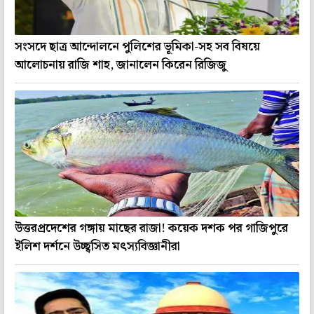
সংসদে ছাত্র আন্দোলনে পুলিশের ভূমিকা-সহ সব বিষয়ে
আলোচনায় রাজি শাহ, জানালেন কিরেন রিজিজু
উত্তরপ্রদেশের গঙ্গায় মাছের রাজা! কয়েক দশক পর গাজিপুরে
ইলিশ দর্শনে উচ্ছ্বসিত মৎস্যবিজ্ঞানীরা