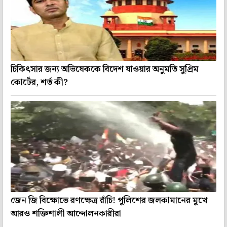
চিকিৎসার জন্য অভিষেককে বিদেশ যাওয়ার অনুমতি সুপ্রিম
কোর্টের, শর্ত কী?
জেন জি বিক্ষোভে রণক্ষেত্র রাঁচি! পুলিশের জলকামানের মুখে
আরও শক্তিশালী আন্দোলনকারীরা