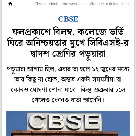
দেশ
Cbse students from west asia suffer due to delayed class 1
CBSE
ফলপ্রকাশে বিলম্ব, কলেজে ভর্তি
ঘিরে অনিশ্চয়তার মুখে সিবিএসই-র
দ্বাদশ শ্রেণির পড়ুয়ারা
পড়ুয়ারা আশায় ছিল, এবার তা হলে ১২ জুনের মধ্যে
আর কিছু না হোক, অন্তত একটা সময়সীমা বা
কোনও ঘোষণা শোনা যাবে। কিন্তু শুক্রবার চলে
গেলেও কোনও বার্তা আসেনি।