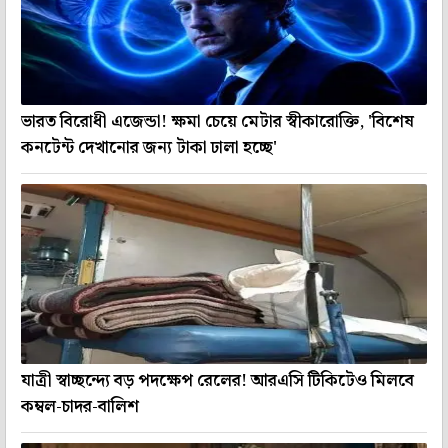
ভারত বিরোধী এজেন্ডা! ক্ষমা চেয়ে মেটার স্বীকারোক্তি, 'বিশেষ
কনটেন্ট দেখানোর জন্য টাকা ঢালা হচ্ছে'
যাত্রী স্বাচ্ছন্দ্যে বড় পদক্ষেপ রেলের! আরএসি টিকিটেও মিলবে
কম্বল-চাদর-বালিশ