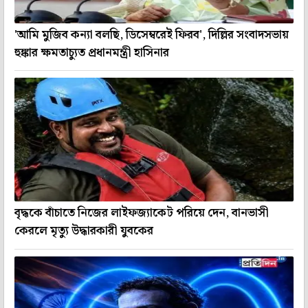
'আমি মুজিব কন্যা বলছি, ডিসেম্বরেই ফিরব', দিল্লির সংবাদসভায়
হুঙ্কার ক্ষমতাচ্যুত প্রধানমন্ত্রী হাসিনার
বৃদ্ধকে বাঁচাতে নিজের লাইফজ্যাকেট পরিয়ে দেন, বানভাসী
কেরলে মৃত্যু উদ্ধারকারী যুবকের