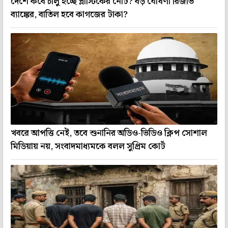
দেশে কবে চালু হচ্ছে প্লাস্টিকের নোট? বড় ঘোষণা রিজার্ভ
ব্যাঙ্কের, বাতিল হবে কাগজের টাকা?
খবরে আপত্তি নেই, তবে শুনানির অডিও-ভিডিও ক্লিপ সোশাল
মিডিয়ায় নয়, সংবাদমাধ্যমকে বলল সুপ্রিম কোর্ট