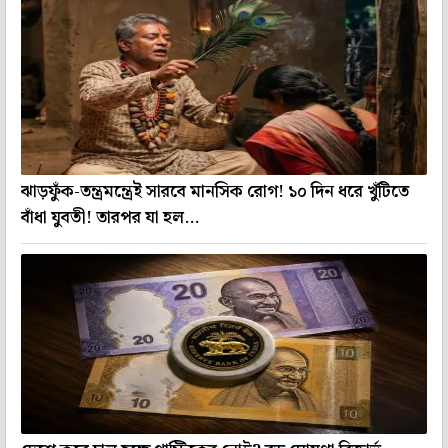
ঝাড়ফুঁক-তন্ত্রমন্ত্রেই সারবে মানসিক রোগ! ১০ দিন ধরে খুঁটিতে
বাঁধা যুবতী! তারপর যা হল...