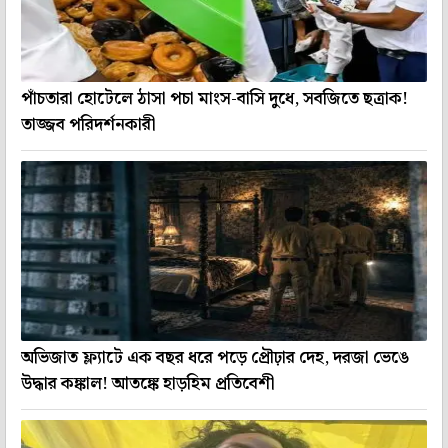
পাঁচতারা হোটেলে ঠাসা পচা মাংস-বাসি দুধে, সবজিতে ছত্রাক!
তাজ্জব পরিদর্শনকারী
অভিজাত ফ্ল্যাটে এক বছর ধরে পড়ে প্রৌঢ়ার দেহ, দরজা ভেঙে
উদ্ধার কঙ্কাল! আতঙ্কে হাড়হিম প্রতিবেশী