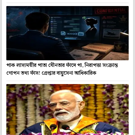
পাক লাস্যময়ীর পাতা যৌনতার ফাঁদে পা, নিরাপত্তা সংক্রান্ত
গোপন তথ্য ফাঁস! গ্রেপ্তার বায়ুসেনা আধিকারিক