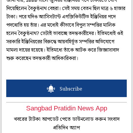
জানা যায়, ১৯৯৯ সালে জুনিয়র ইঞ্জিনিয়র পদে চাকরিতে যোগ
দিয়েছিলেন বৈকুন্ঠনাথ বেহরা। সেই সময় বেতন ছিল মাত্র ৬ হাজার
টাকা। পরে যদিও অ্যাসিসট্যান্ট এগ‌জ়িকিউটিভ ইঞ্জিনিয়র পদে
পদন্নোতি হয় তাঁর। এর মধ্যেই কীভাবে বিপুল সম্পত্তির মালিক
হলেন বৈকুন্ঠনাথ? সেটাই ভাবাচ্ছে তদন্তকারীদের। ইতিমধ্যেই ওই
সরকারি ইঞ্জিনিয়রের বিরুদ্ধে আয়বহির্ভূত সম্পত্তির অভিযোগে
মামলা দায়ের হয়েছে। ইতিমধ্যে তাঁকে আটক করে জিজ্ঞাসাবাদ
শুরু করেছেন তদন্তকারী আধিকারিকরা।
Subscribe
Sangbad Pratidin News App
খবরের টাটকা আপডেট পেতে ডাউনলোড করুন সংবাদ
প্রতিদিন অ্যাপ