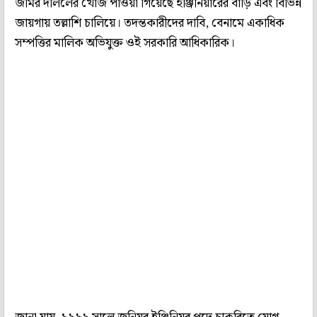
জমির দলিলের খোঁজ পাওয়া গিয়েছে ইঞ্জিনিয়ারের বাড়ি এবং বিভিন্ন
জায়গায় তল্লাশি চালিয়ে। তদন্তকারীদের দাবি, বেনামে একাধিক
সম্পত্তির মালিক অভিযুক্ত ওই সরকারি আধিকারিক।