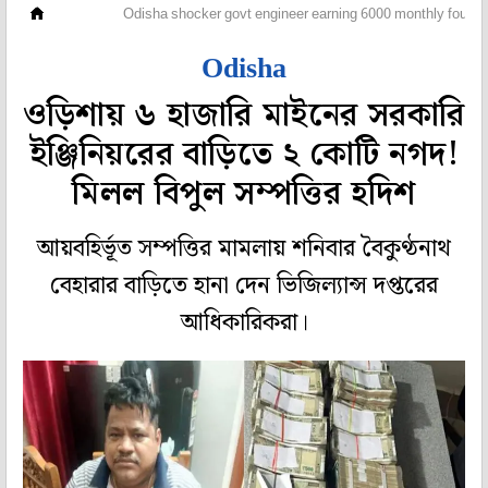
দেশ
Odisha shocker govt engineer earning 6000 monthly found w
Odisha
ওড়িশায় ৬ হাজারি মাইনের সরকারি
ইঞ্জিনিয়রের বাড়িতে ২ কোটি নগদ!
মিলল বিপুল সম্পত্তির হদিশ
আয়বহির্ভূত সম্পত্তির মামলায় শনিবার বৈকুণ্ঠনাথ
বেহারার বাড়িতে হানা দেন ভিজিল্যান্স দপ্তরের
আধিকারিকরা।