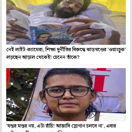
নেই লাইট-ক্যামেরা, শিক্ষা দুর্নীতির বিরুদ্ধে ঝাড়খণ্ডের 'ওয়াংচুক'
লড়ছেন আড়াল থেকেই! চেনেন তাঁকে?
'যন্তর মন্তর নয়, এটা রাঁচি! আজাদি স্লোগান চলবে না', এবার