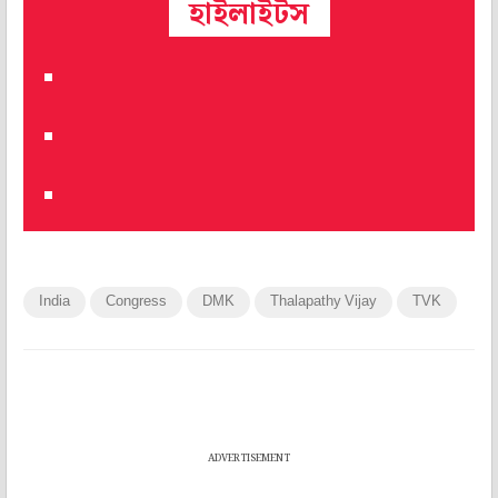
হাইলাইটস
India
Congress
DMK
Thalapathy Vijay
TVK
ADVERTISEMENT