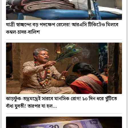
যাত্রী স্বাচ্ছন্দ্যে বড় পদক্ষেপ রেলের! আরএসি টিকিটেও মিলবে
কম্বল-চাদর-বালিশ
ঝাড়ফুঁক-তন্ত্রমন্ত্রেই সারবে মানসিক রোগ! ১০ দিন ধরে খুঁটিতে
বাঁধা যুবতী! তারপর যা হল...