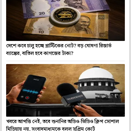
দেশে কবে চালু হচ্ছে প্লাস্টিকের নোট? বড় ঘোষণা রিজার্ভ
ব্যাঙ্কের, বাতিল হবে কাগজের টাকা?
খবরে আপত্তি নেই, তবে শুনানির অডিও-ভিডিও ক্লিপ সোশাল
মিডিয়ায় নয়, সংবাদমাধ্যমকে বলল সুপ্রিম কোর্ট