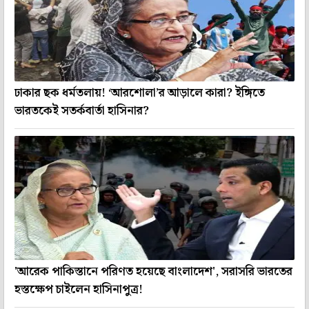
ঢাকার ছক ধর্মতলায়! ‘আরশোলা’র আড়ালে কারা? ইঙ্গিতে
ভারতকেই সতর্কবার্তা হাসিনার?
'আরেক পাকিস্তানে পরিণত হয়েছে বাংলাদেশ', সরাসরি ভারতের
হস্তক্ষেপ চাইলেন হাসিনাপুত্র!