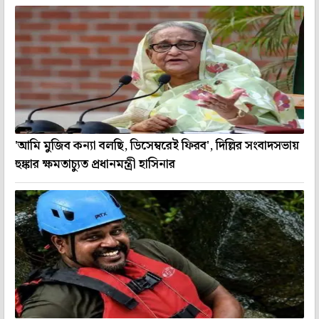
'আমি মুজিব কন্যা বলছি, ডিসেম্বরেই ফিরব', দিল্লির সংবাদসভায়
হুঙ্কার ক্ষমতাচ্যুত প্রধানমন্ত্রী হাসিনার