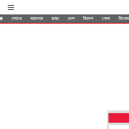
শোনো
মহানগর
রাজ্য
দেশ
বিদেশ
খেলা
বিনো