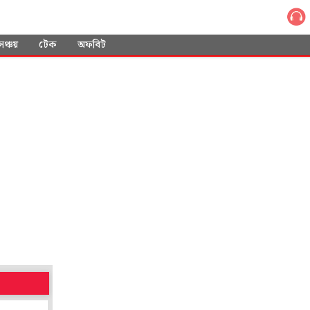
সঞ্চয়
টেক
অফবিট