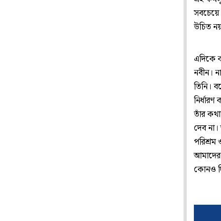
সবচেয়ে 
উচিত ন
এদিকে ক
নবীন। ন
তিনি। ব
নির্ধারণ
তাঁর কথা
দেব না। 
পরিশ্রম 
আমাদের 
কোনও দি