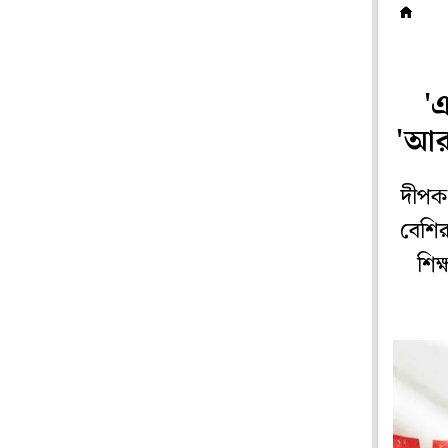
দ
'
'আর
দীপক
বেশি
শিক্