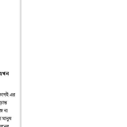
 এখন
ভাগই এর
ান্ত
জ না
ণ মানুষ
োলনের