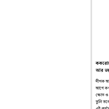
ককরোচ 
আর ভয়
দীপক আর
আগে কখনও
ক্ষোভ ও
তুলি তবে
এই কর্মস