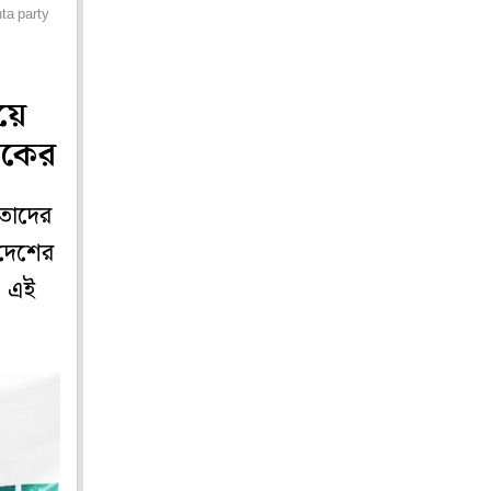
ta party
য়ে
পকের
তাদের
দেশের
রা এই