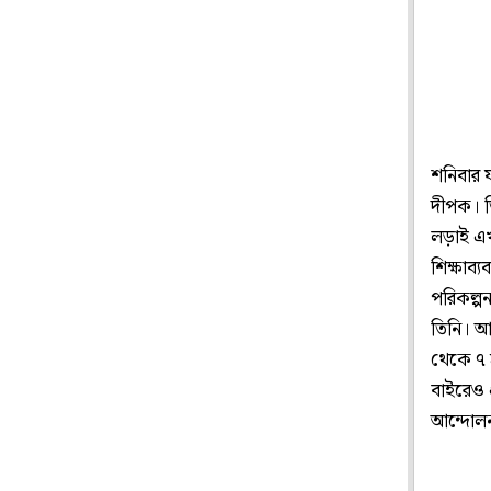
শনিবার য
দীপক। ত
লড়াই এখ
শিক্ষাব
পরিকল্প
তিনি। আ
থেকে ৭ 
বাইরেও প
আন্দোলন