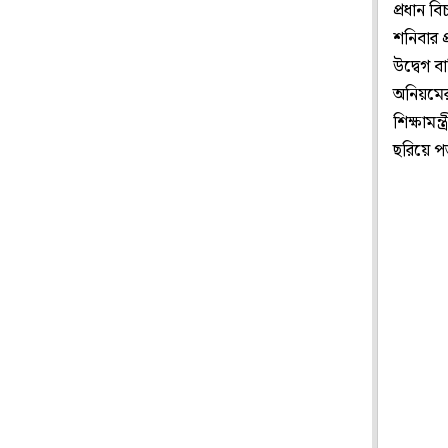
প্রধান ব
শনিবার প
উদ্বেগ ব
অনিয়মের
শিক্ষামন
ছরিয়ে 