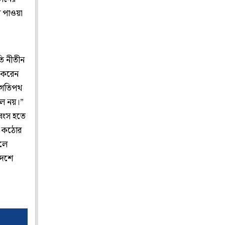
 পাওয়া
তি নীতীন
া করেন
র গতিপথ
তুল নয়।”
ধ্বংস হতে
া, কঠোর
ালে
দেশে