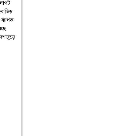
 দাপট
জের ভিড়
 ব্যাপক
েছে,
ে দেশজুড়ে