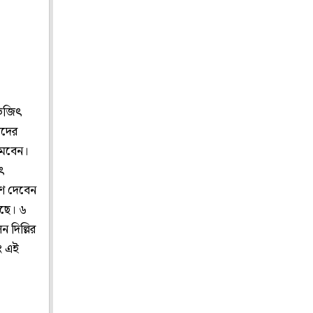
ভিজিৎ
ঁদের
ামবেন।
যৎ
ষণ দেবেন
েছে। ৬
 দিল্লির
বং এই