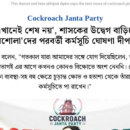
েশ
This doesnt end here abhijeet dipke says the next move of cockroach jan
Cockroach Janta Party
এখানেই শেষ নয়', শাসকের উদ্বেগ বাড়ি
শোলা'দের পরবর্তী কর্মসূচি ঘোষণা দী
 বলেন, "গতকাল যারা আমাদের সঙ্গে যোগ দিয়েছিলেন, 
রভাগই এর আগে কখনও কোনও বিক্ষোভে অংশ নেননি। 
ষা ব্যবস্থা-সহ বহু ক্ষেত্রে চূড়ান্ত ক্ষোভ ও হতাশা থেকে তাঁ
কর্মসূচিতে পা রাখেন।"