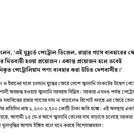
েন, 'এই মুহূর্তে পেট্রোল-ডিজেল, রান্নার গ্যাস ব্যবহারের ক্ষে
 মিতব্যয়ী হওয়া প্রয়োজন। একান্ত প্রয়োজন হলে তবেই
কৃত পেট্রোলিয়াম পণ্য ব্যবহার করা উচিত দেশবাসীর।'
 ও ইরানের মধ্যে চলমান যুদ্ধের জেরে দেশে জ্বালানি সংকটের উদ্বেগ বে
রণালী অবরুদ্ধ হওয়ায় জ্বালানি সরবরাহ বিঘ্নিত। সরকার এখনও পর্যন্ত পেট্র
মধ্যবিত্তের রান্নার গ্যাসের দাম না বাড়ালেও রিপোর্ট বলছে এর জেরে তেল
লির প্রতিদিন প্রায় ১,৬০০-১,৭০০ কোটি টাকা ক্ষতি হচ্ছে। এই অবস্থায় একাধ
য়েছে, আগামী ১৫ মে-র আগে জ্বালানি তেলের দাম বাড়াতে চলেছে সরকার
েই মূল্যবৃদ্ধির আগাম ইঙ্গিত বলে মনে করছে বিশেষজ্ঞমহল।