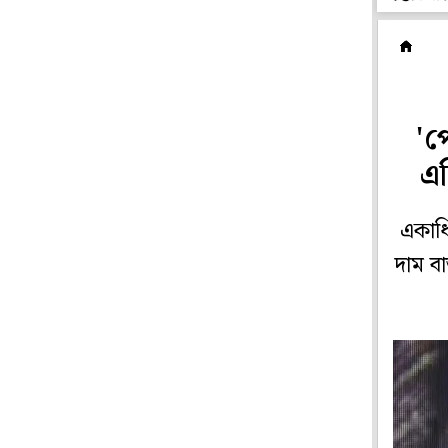
দ
'প
এশ
একাধি
দাম বা