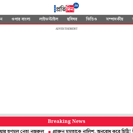
দন
ওপার বাংলা
লাইফস্টাইল
ছবিঘর
ভিডিও
সম্পাদকীয়
ADVERTISEMENT
Breaking News
ণমূল নেতা নজরুল
প্রাক্তন মমতাকে নালিশ, অনুরোধ করে চিঠি! উত্তর দেবেন স্ব