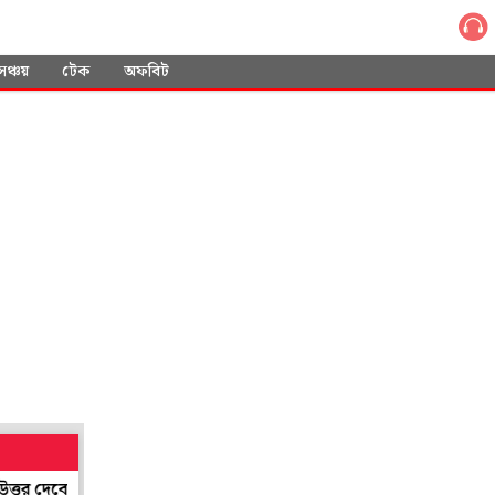
সঞ্চয়
টেক
অফবিট
াস্থ্যমন্ত্রী শারদ্বত
শান্তিনিকেতনের শিল্প সমাহারের ছোঁয়া পাবে লন্ডন! 