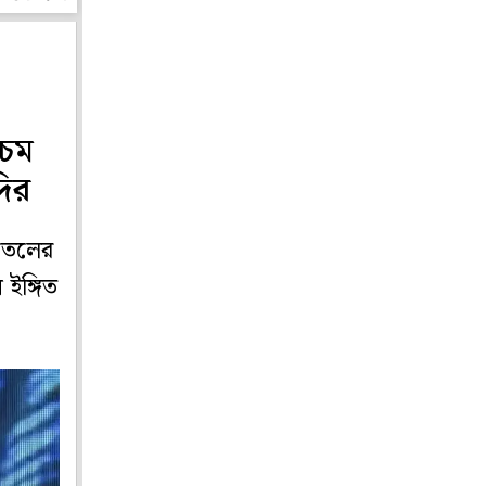
চিম
দির
 তেলের
 ইঙ্গিত