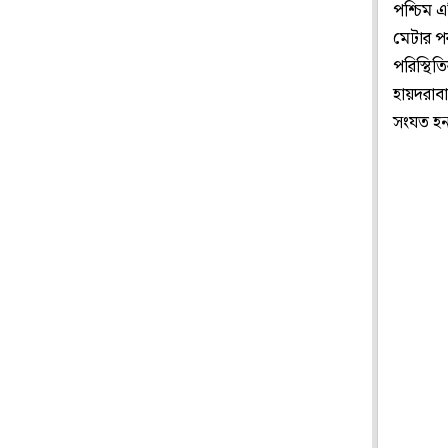
পশ্চিম এ
মেটার পর
পরিস্থিত
হায়দরাবা
সংযত হন