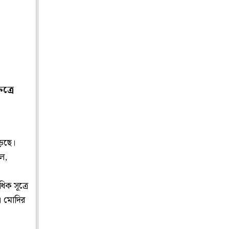
ত্রে
ড়েছে।
োল,
িক সূত্রে
। মোদির