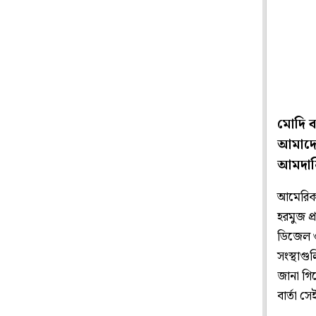
মোদি বল
আমাদের
আমদানি
আমেরিকা
হরমুজ প্
ডিজেল ও 
সংস্থাগু
জানা গি
বার্তা স