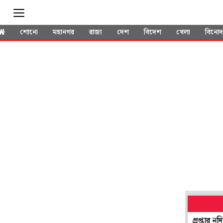
শোনো
মহানগর
রাজ্য
দেশ
বিদেশ
খেলা
বিনো
পলাতক' হয়েও সভাধিপতি নির্বাচনে যোগ! প্রশ্ন উঠতেই গ্রেপ্তার নদিয়ার তৃ