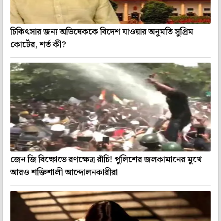
চিকিৎসার জন্য অভিষেককে বিদেশ যাওয়ার অনুমতি সুপ্রিম
কোর্টের, শর্ত কী?
জেন জি বিক্ষোভে রণক্ষেত্র রাঁচি! পুলিশের জলকামানের মুখে
আরও শক্তিশালী আন্দোলনকারীরা