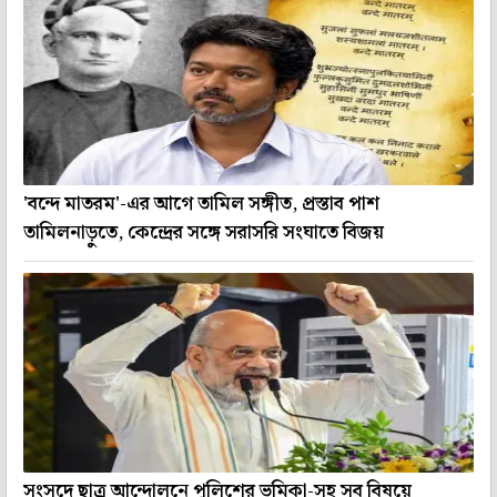
'বন্দে মাতরম'-এর আগে তামিল সঙ্গীত, প্রস্তাব পাশ
তামিলনাড়ুতে, কেন্দ্রের সঙ্গে সরাসরি সংঘাতে বিজয়
সংসদে ছাত্র আন্দোলনে পুলিশের ভূমিকা-সহ সব বিষয়ে