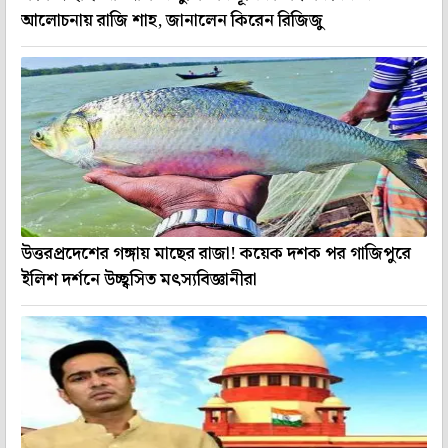
আলোচনায় রাজি শাহ, জানালেন কিরেন রিজিজু
উত্তরপ্রদেশের গঙ্গায় মাছের রাজা! কয়েক দশক পর গাজিপুরে
ইলিশ দর্শনে উচ্ছ্বসিত মৎস্যবিজ্ঞানীরা