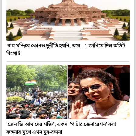
'রাম মন্দিরে কোনও দুর্নীতি হয়নি, তবে...', জানিয়ে দিল অডিট
রিপোর্ট
'জেন জি আমাদের শক্তি', একদা 'গাটার জেনারেশন' বলা
কঙ্গনার মুখে এখন যুব-বন্দনা