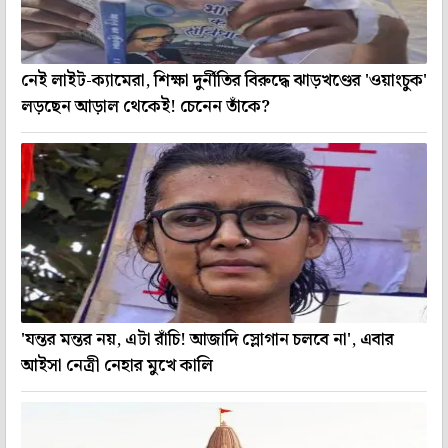
নেই লাইট-ক্যামেরা, শিক্ষা দুর্নীতির বিরুদ্ধে ঝাড়খণ্ডের 'ওয়াংচুক'
লড়ছেন আড়াল থেকেই! চেনেন তাঁকে?
'যন্তর মন্তর নয়, এটা রাঁচি! আজাদি স্লোগান চলবে না', এবার
আইসা নেত্রী নেহার মুখে কালি