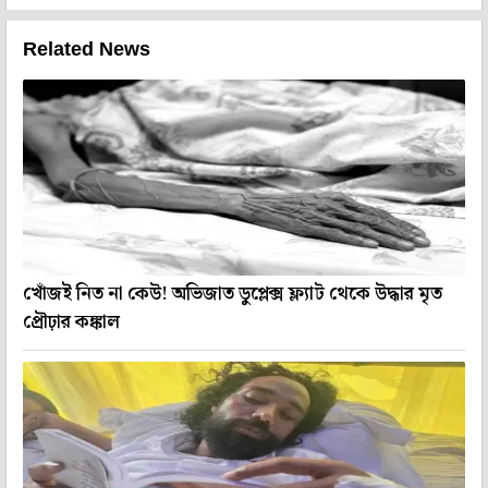
Related News
খোঁজই নিত না কেউ! অভিজাত ডুপ্লেক্স ফ্ল্যাট থেকে উদ্ধার মৃত
প্রৌঢ়ার কঙ্কাল