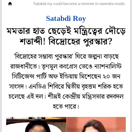
দেশ
Satabdi roy could become a minister in narendra modis cab
Satabdi Roy
মমতার হাত ছেড়েই মন্ত্রিত্বের দৌড়ে
শতাব্দী! বিদ্রোহের পুরস্কার?
'বিদ্রোহের সম্ভাব্য পুরস্কার' ঘিরে জল্পনা বাড়ছে
রাজধানীতে। তৃণমূল কংগ্রেস ভেঙে ন্যাশনালিস্ট
সিটিজেন্স পার্টি অফ ইন্ডিয়ায় মিশেছেন ২০ জন
সাংসদ। এনডিএ শিবিরে দ্বিতীয় বৃহত্তম শরিক হতে
চলেছে এই দল। শীঘ্রই কেন্দ্রীয় মন্ত্রিসভার রদবদল
হতে পারে।