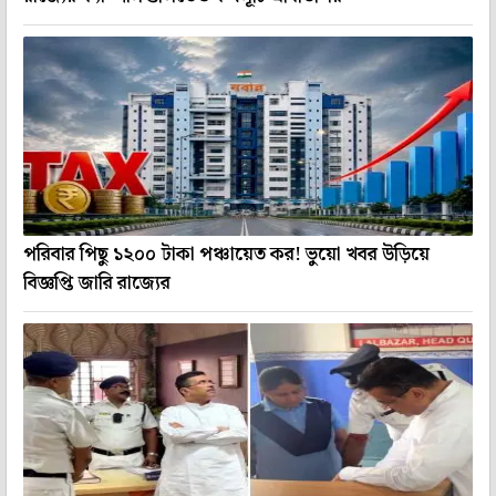
পরিবার পিছু ১২০০ টাকা পঞ্চায়েত কর! ভুয়ো খবর উড়িয়ে
বিজ্ঞপ্তি জারি রাজ্যের