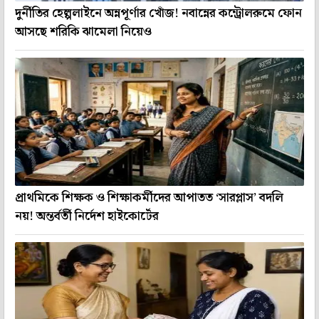
দুর্নীতির হেল্পলাইনে অন্নপূর্ণার খোঁজ! নবান্নের কন্ট্রোলরুমে ফোন
আসছে শরিকি ঝামেলা নিয়েও
প্রাথমিকে শিক্ষক ও শিক্ষাকর্মীদের আপাতত ‘সারপ্লাস’ বদলি
নয়! অন্তর্বর্তী নির্দেশ হাইকোর্টের