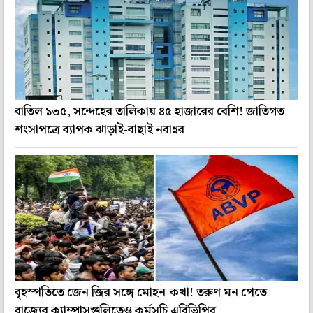
বাতিল ১৩৫, সন্দেহের তালিকায় ৪৫ হাজারের বেশি! জাতিগত
শংসাপত্রে ব্যাপক ঝাড়াই-বাছাই নবান্নর
বৃহস্পতিতে জেন জির সঙ্গে মোহন-কথা! তরুণ মন পেতে
রাজ্যের ক্যাম্পাসগুলিতেও কর্মসূচি এবিভিপির