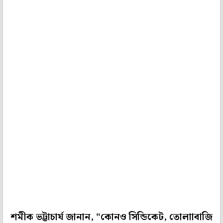
শমীক ভট্টাচার্য জানান, "কোনও সিন্ডিকেট, তোলাাবাজি