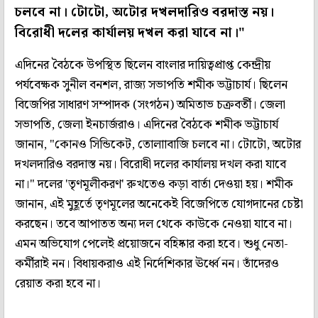
চলবে না। টোটো, অটোর দখলদারিও বরদাস্ত নয়।
বিরোধী দলের কার্যালয় দখল করা যাবে না।"
এদিনের বৈঠকে উপস্থিত ছিলেন বাংলার দায়িত্বপ্রাপ্ত কেন্দ্রীয়
পর্যবেক্ষক সুনীল বনশল, রাজ্য সভাপতি শমীক ভট্টাচার্য। ছিলেন
বিজেপির সাধারণ সম্পাদক (সংগঠন) অমিতাভ চক্রবর্তী। জেলা
সভাপতি, জেলা ইনচার্জরাও। এদিনের বৈঠকে শমীক ভট্টাচার্য
জানান, "কোনও সিন্ডিকেট, তোলাাবাজি চলবে না। টোটো, অটোর
দখলদারিও বরদাস্ত নয়। বিরোধী দলের কার্যালয় দখল করা যাবে
না।" দলের 'তৃণমূলীকরণ' রুখতেও কড়া বার্তা দেওয়া হয়। শমীক
জানান, এই মুহূর্তে তৃণমূলের অনেকেই বিজেপিতে যোগদানের চেষ্টা
করছেন। তবে আপাতত অন্য দল থেকে কাউকে নেওয়া যাবে না।
এমন অভিযোগ পেলেই প্রয়োজনে বহিষ্কার করা হবে। শুধু নেতা-
কর্মীরাই নন। বিধায়করাও এই নির্দেশিকার ঊর্ধ্বে নন। তাঁদেরও
রেয়াত করা হবে না।