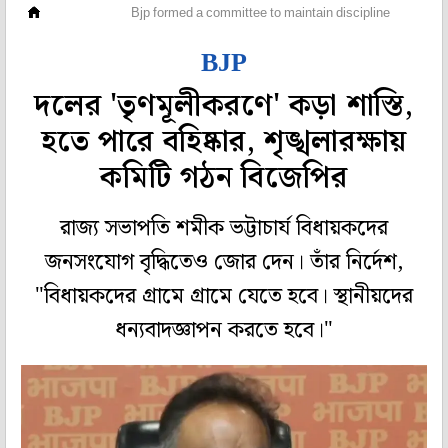
মহানগর
Bjp formed a committee to maintain discipline
BJP
দলের 'তৃণমূলীকরণে' কড়া শাস্তি,
হতে পারে বহিষ্কার, শৃঙ্খলারক্ষায়
কমিটি গঠন বিজেপির
রাজ্য সভাপতি শমীক ভট্টাচার্য বিধায়কদের
জনসংযোগ বৃদ্ধিতেও জোর দেন। তাঁর নির্দেশ,
"বিধায়কদের গ্রামে গ্রামে যেতে হবে। স্থানীয়দের
ধন্যবাদজ্ঞাপন করতে হবে।"