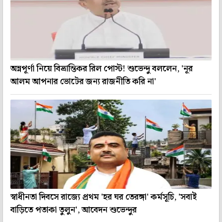
অন্নপূর্ণা নিয়ে বিভ্রান্তিকর রিল পোস্ট! শুভেন্দু বললেন, 'নূর
আলম আপনার ভোটের জন্য রাজনীতি করি না'
স্বাধীনতা দিবসে রাজ্যে প্রথম 'হর ঘর তেরঙ্গা' কর্মসূচি, 'সবাই
বাড়িতে পতাকা তুলুন', আবেদন শুভেন্দুর