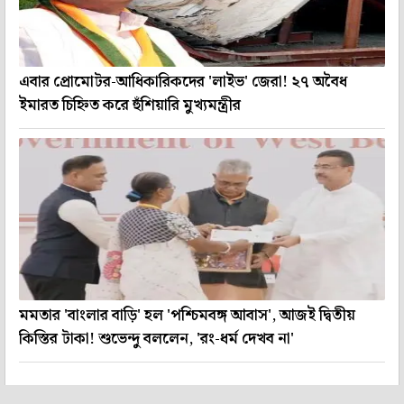
এবার প্রোমোটর-আধিকারিকদের 'লাইভ' জেরা! ২৭ অবৈধ
ইমারত চিহ্নিত করে হুঁশিয়ারি মুখ্যমন্ত্রীর
মমতার 'বাংলার বাড়ি' হল 'পশ্চিমবঙ্গ আবাস', আজই দ্বিতীয়
কিস্তির টাকা! শুভেন্দু বললেন, 'রং-ধর্ম দেখব না'