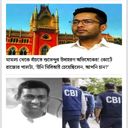
মামলা থেকে বাঁচতে শুভেন্দুর উদাহরণ অভিষেকের! কোর্টে
রাজ্যের পালটা, 'উনি সিবিআই চেয়েছিলেন, আপনি চান?'