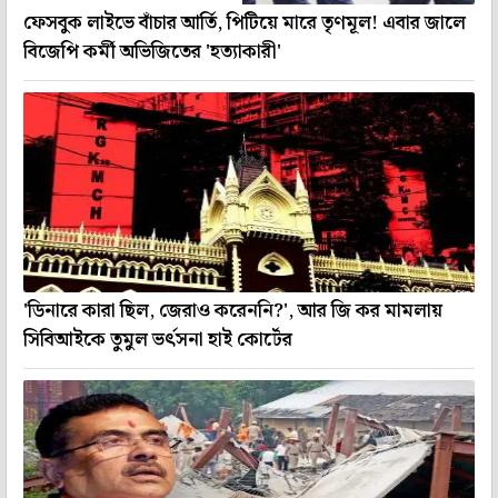
ফেসবুক লাইভে বাঁচার আর্তি, পিটিয়ে মারে তৃণমূল! এবার জালে
বিজেপি কর্মী অভিজিতের 'হত্যাকারী'
'ডিনারে কারা ছিল, জেরাও করেননি?', আর জি কর মামলায়
সিবিআইকে তুমুল ভর্ৎসনা হাই কোর্টের