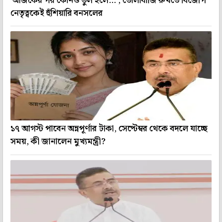
'আজকের পর কোনও ভুল হলে...', তোলাবাজি রুখতে বিজেপি
নেতৃত্বকেই হুঁশিয়ারি বনসলের
১৭ আগস্ট পাবেন অন্নপূর্ণার টাকা, সেপ্টেম্বর থেকে বদলে যাচ্ছে
সময়, কী জানালেন মুখ্যমন্ত্রী?