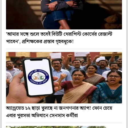
'আমার সঙ্গে শুলে তবেই বিউটি থেরাপিস্ট কোর্সের রেজাল্ট
পাবেন', প্রশিক্ষকের প্রস্তাব গৃহবধূকে!
অ্যান্ড্রয়েড ১২ ছাড়া খুলছে না জনগণনার অ্যাপ! ফোন চেয়ে
এবার পুরসভা অভিযানে সেনসাস কর্মীরা