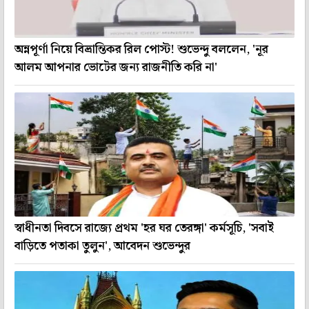
অন্নপূর্ণা নিয়ে বিভ্রান্তিকর রিল পোস্ট! শুভেন্দু বললেন, 'নূর
আলম আপনার ভোটের জন্য রাজনীতি করি না'
স্বাধীনতা দিবসে রাজ্যে প্রথম 'হর ঘর তেরঙ্গা' কর্মসূচি, 'সবাই
বাড়িতে পতাকা তুলুন', আবেদন শুভেন্দুর