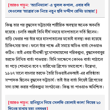
[আরও পড়ুন:
‘অ্যানিম্যাল’-এ খুলল কপাল, এবার ববি
দেওলের ‘আব্রার’কে নিয়ে নতুন ছবি সন্দীপ রেড্ডি ভাঙ্গার!
]
কিন্তু তার পর বুদ্ধদেব ভট্টাচার্যর শারীরিক অবস্থার অনেক অবনতি
হয়েছে। চলতি বছরই তিনি দীর্ঘ সময়ে হাসপাতালে ভর্তি ছিলেন।
বাড়ি ফেরার পর তাঁর ঘরে হাসপাতালের মতোই ব্যবস্থা করা হয়েছে
চিকিৎসার জন্য। ফলে তাঁর পক্ষে এই সময়ে অডিও বার্তা দেওয়াও
কঠিন। তাই এবার মীনাক্ষী মুখোপাধ্যায়দের পরিকল্পনা, বুদ্ধদেববাবুর
তরফে লিখিত বার্তা পাওয়ার। তিনি সংক্ষেপে কোনও বার্তা পাঠালে
তা পড়ে শোনানো হবে ৭ তারিখের ব্রিগেড সমাবেশে। উল্লেখ্য,
১৯৬৭ সালে বাংলার তরফে তৈরি ডিওয়াইএফআই-এর প্রতিষ্ঠাতা
সম্পাদক ছিলেন বুদ্ধদেব ভট্টাচার্য। তাই তাঁর বার্তা দিয়েই ব্রিগেডের
সভা চাঙ্গা করার পরিকল্পনা সংগঠনের। কিন্তু তা পাওয়াও অনিশ্চিত।
[আরও পড়ুন:
হানিমুনে গিয়ে সেলফি তোলাই কাল! বিয়ের ২০
দিনের মাথায় মৃত্যু নববধূর
]