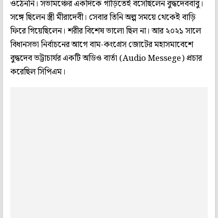
ওঠেননি। সভামঞ্চের একদিকে গাড়িতেই বসেছিলেন বুদ্ধদেববাবু।
সঙ্গে ছিলেন স্ত্রী মীরাদেবী। সেবার তিনি অল্প সময়ে থেকেই বাড়ি
ফিরে গিয়েছিলেন। শরীর বিশেষ ভালো ছিল না। আর ২০২১ সালে
বিধানসভা নির্বাচনের আগে বাম-কংগ্রেস জোটের মহাসমাবেশে
বুদ্ধদেব ভট্টাচার্যর একটি অডিও বার্তা (Audio Messege) প্রচার
করেছিল সিপিএম।