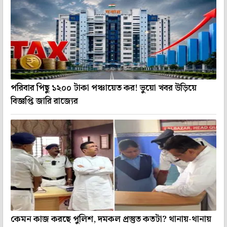
পরিবার পিছু ১২০০ টাকা পঞ্চায়েত কর! ভুয়ো খবর উড়িয়ে
বিজ্ঞপ্তি জারি রাজ্যের
কেমন কাজ করছে পুলিশ, দমকল প্রস্তুত কতটা? থানায়-থানায়