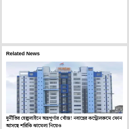
Related News
দুর্নীতির হেল্পলাইনে অন্নপূর্ণার খোঁজ! নবান্নের কন্ট্রোলরুমে ফোন
আসছে শরিকি ঝামেলা নিয়েও