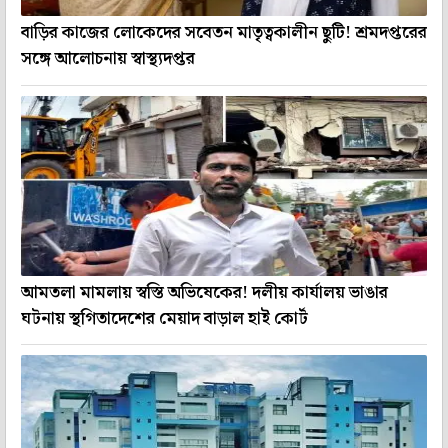
বাড়ির কাজের লোকেদের সবেতন মাতৃত্বকালীন ছুটি! শ্রমদপ্তরের
সঙ্গে আলোচনায় স্বাস্থ্যদপ্তর
আমতলা মামলায় স্বস্তি অভিষেকের! দলীয় কার্যালয় ভাঙার
ঘটনায় স্থগিতাদেশের মেয়াদ বাড়াল হাই কোর্ট