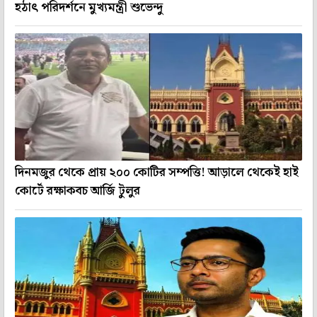
হঠাৎ পরিদর্শনে মুখ্যমন্ত্রী শুভেন্দু
দিনমজুর থেকে প্রায় ২০০ কোটির সম্পত্তি! আড়ালে থেকেই হাই
কোর্টে রক্ষাকবচ আর্জি টুলুর