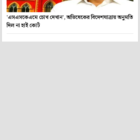
'এসএসকেএমে চোখ দেখান', অভিষেকের বিদেশযাত্রায় অনুমতি
দিল না হাই কোর্ট