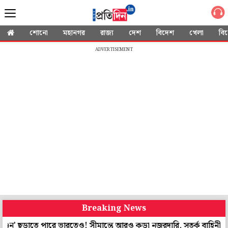
শোনো
মহানগর
রাজ্য
দেশ
বিদেশ
খেলা
বি
ADVERTISEMENT
Breaking News
তে পারে ভারতেও! সীমান্তে আরও কড়া নজরদারি, সতর্ক বাহিনীও
কীভাব