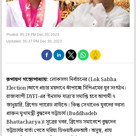
Posted: 05:29 PM Dec 30, 2023
Updated: 05:37 PM Dec 30, 2023
রূপায়ণ গঙ্গোপাধ্যায়:
লোকসভা নির্বাচনের (Lok Sabha
Election)আগে প্রচার ময়দানে ঝাঁপাচ্ছে সিপিএমের যুব সংগঠন।
রাজ্যব্যাপী DYFI-এর ‘ইনসাফ যাত্রা’র সমাপ্তি হবে আগামী ৭
জানুয়ারি, ব্রিগেড প্যারেড গ্রাউন্ডে। কিন্তু সেখানেও যুবদের ভরসা
প্রাক্তন মুখ্যমন্ত্রী বুদ্ধদেব ভট্টাচার্য (Buddhadeb
Bhattacharya)! সূত্রের খবর, ব্রিগেড সমাবেশে বুদ্ধদেব
ভট্টাচার্যর বার্তা পেতে মরিয়া ডিওয়াইএফআই। অসুস্থ, প্রায়