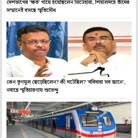
দেশভাগের 'ক্ষত' গায়ে হয়েছিলেন ভিটেহারা, শিয়ালদহে তাঁদের
সম্মানেই বসছে স্মৃতিসৌধ
কেন তৃণমূল ছেড়েছিলেন? কী ঘটেছিল? 'ববিদারা সব জানে',
নবান্নে স্মৃতিচারণায় শুভেন্দু