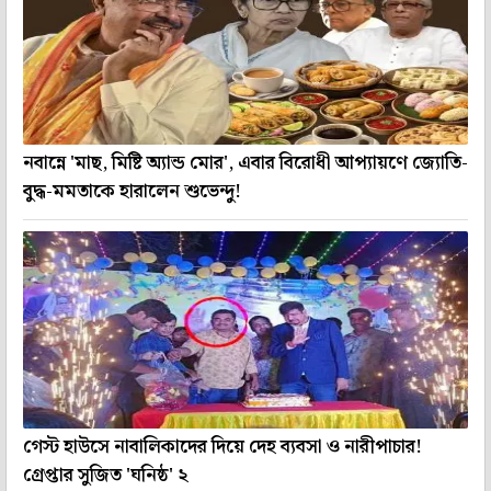
নবান্নে 'মাছ, মিষ্টি অ্যান্ড মোর', এবার বিরোধী আপ্যায়ণে জ্যোতি-
বুদ্ধ-মমতাকে হারালেন শুভেন্দু!
গেস্ট হাউসে নাবালিকাদের দিয়ে দেহ ব্যবসা ও নারীপাচার!
গ্রেপ্তার সুজিত 'ঘনিষ্ঠ' ২