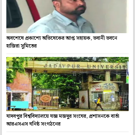
অবশেষে প্রকাশ্যে অভিষেকের আপ্ত সহায়ক, ভবানী ভবনে
হাজিরা সুমিতের
যাদবপুর বিশ্ববিদ্যালয়ে যজ্ঞ মজদুর সংঘের, প্রশাসনকে বার্তা
আরএসএস ঘনিষ্ঠ সংগঠনের