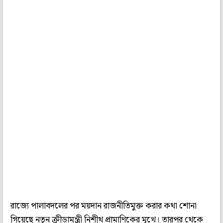
রাজ্যে পালাবদলের পর ময়দান রাজনীতিমুক্ত করার কথা শোনা
গিয়েছে নতুন ক্রীড়ামন্ত্রী নিশীথ প্রামাণিকের মুখে। তারপর থেকে