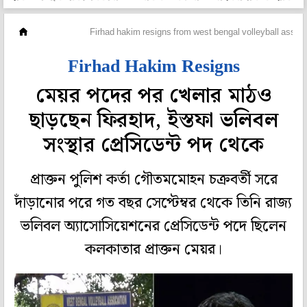
মহানগর
Firhad hakim resigns from west bengal volleyball associ
Firhad Hakim Resigns
মেয়র পদের পর খেলার মাঠও
ছাড়ছেন ফিরহাদ, ইস্তফা ভলিবল
সংস্থার প্রেসিডেন্ট পদ থেকে
প্রাক্তন পুলিশ কর্তা গৌতমমোহন চক্রবর্তী সরে
দাঁড়ানোর পরে গত বছর সেপ্টেম্বর থেকে তিনি রাজ্য
ভলিবল অ্যাসোসিয়েশনের প্রেসিডেন্ট পদে ছিলেন
কলকাতার প্রাক্তন মেয়র।