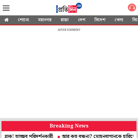
শোনো
মহানগর
রাজ্য
দেশ
বিদেশ
খেলা
বি
ADVERTISEMENT
Breaking News
তাজ্জব পরিদর্শনকারী
আর কত বঞ্চনা? মোহনবাগানকে হারিয়ে বড় মঞ্চে 