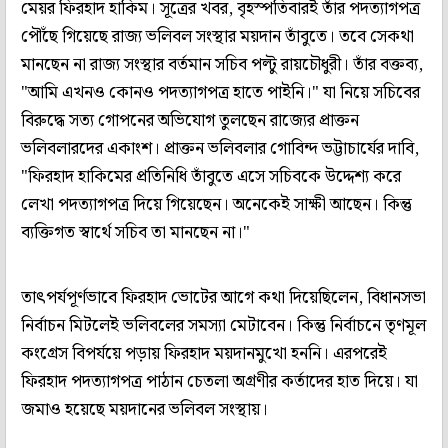
মেয়র ফিরহাদ হাকিম। সূত্রের খবর, বৃহস্পতিবারই তাঁর পদত্যাগপত্র
পৌঁছে গিয়েছে রাজ্য ভলিবল সংস্থার ময়দান তাঁবুতে। তবে সেকথা
মানছেন না রাজ্য সংস্থার বর্তমান সচিব পল্টু রায়চৌধুরী। তাঁর বক্তব্য,
"আমি এখনও কোনও পদত্যাগপত্র হাতে পাইনি।" যা নিয়ে সচিবের
বিরুদ্ধে সত্য গোপনের অভিযোগ তুলছেন রাজ্যের প্রাক্তন
ভলিবলারদের একাংশ। প্রাক্তন ভলিবলার গোবিন্দ ভট্টাচার্যের দাবি,
"ফিরহাদ হাকিমের প্রতিনিধি তাঁবুতে এসে সচিবকে উদ্দেশ্য করে
লেখা পদত্যাগপত্র দিয়ে গিয়েছেন। অনেকেই সাক্ষী আছেন। কিন্তু
ব্যক্তিগত স্বার্থে সচিব তা মানছেন না।"
তাৎপর্যপূর্ণভাবে ফিরহাদ ভোটের আগে কথা দিয়েছিলেন, বিধানসভা
নির্বাচন মিটলেই ভলিবলের সমস্যা মেটাবেন। কিন্তু নির্বাচনে তৃণমূল
কংগ্রেস বিপর্যয়ে পড়ায় ফিরহাদ ময়দানমুখো হননি। এরপরেই
ফিরহাদ পদত্যাগপত্র পাঠান চেতলা অগ্রণীর কর্তাদের হাত দিয়ে। যা
জমাও হয়েছে ময়দানের ভলিবল সংস্থায়।