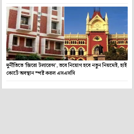
দুর্নীতিতে 'জিরো টলারেন্স', তবে নিয়োগ হবে নতুন নিয়মেই, হাই
কোর্টে অবস্থান স্পষ্ট করল এসএসসি