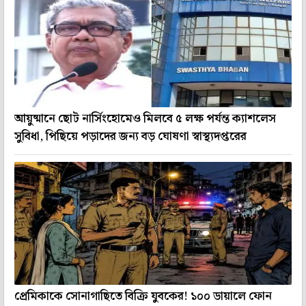
আয়ুষ্মানে ছোট নার্সিংহোমেও মিলবে ৫ লক্ষ পর্যন্ত ক্যাশলেস
সুবিধা, পিছিয়ে পড়াদের জন্য বড় ঘোষণা স্বাস্থ্যদপ্তরের
প্রেমিকাকে সোনাগাছিতে বিক্রি যুবকের! ১০০ ডায়ালে ফোন