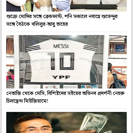
শুক্রে মোদির সঙ্গে ব্রেকফাস্ট, শনি সকালে নবান্নে শুভেন্দুর
সঙ্গে বৈঠকে খলিলুর-আবু তাহের
নেতাজি থেকে মেসি, বিশিষ্টদের সইয়ের অভিনব প্রদর্শনী নেহরু
চিলড্রেন্স মিউজিয়ামে!