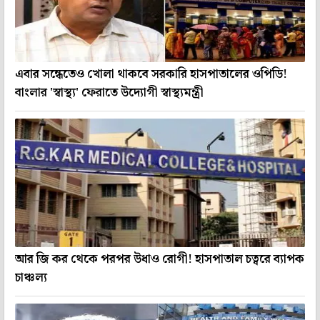
এবার সন্ধেতেও খোলা থাকবে সরকারি হাসপাতালের ওপিডি!
বাংলার 'স্বাস্থ্য' ফেরাতে উদ্যোগী স্বাস্থ্যমন্ত্রী
আর জি কর থেকে পরপর উধাও রোগী! হাসপাতাল চত্বরে ব্যাপক
চাঞ্চল্য