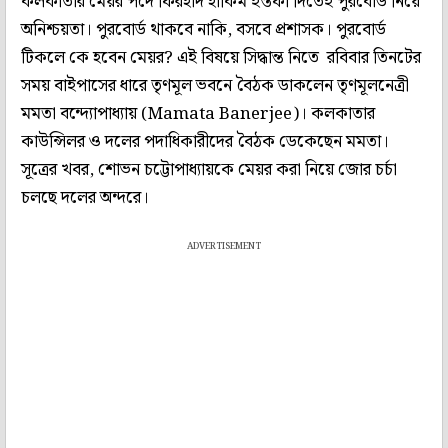
কলকাতার মেয়র পদে ফিরহাদ হাকিম ইস্তফা দিতেই পুরবোর্ড নিয়ে
অনিশ্চয়তা। পুরবোর্ড থাকবে নাকি, বসবে প্রশাসক। পুরবোর্ড
টিকলে কে হবেন মেয়র? এই বিষয়ে সিদ্ধান্ত নিতে রবিবার তিনটের
সময় বাইপাসের ধারে তৃণমূল ভবনে বৈঠক ডাকলেন তৃণমূলনেত্রী
মমতা বন্দ্যোপাধ্যায় (Mamata Banerjee)। কলকাতার
কাউন্সিলর ও দলের পদাধিকারীদের বৈঠক ডেকেছেন মমতা।
সূত্রের খবর, শোভন চট্টোপাধ্যায়কে মেয়র করা নিয়ে জোর চর্চা
চলছে দলের অন্দরে।
ADVERTISEMENT